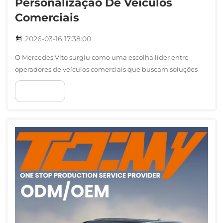
Personalização De Veículos
Comerciais
2026-03-16 17:38:00
O Mercedes Vito surgiu como uma escolha líder entre
operadores de veículos comerciais que buscam soluções
abrangentes de personalização, consolidando-se como
VER MAIS
uma plataforma versátil que se adapta perfeitamente às
mais diversas exigências empresariais. Este veículo
comercial...