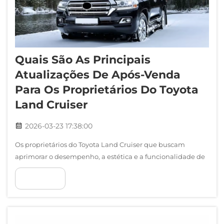
Quais São As Principais
Atualizações De Após-Venda
Para Os Proprietários Do Toyota
Land Cruiser
2026-03-23 17:38:00
Os proprietários do Toyota Land Cruiser que buscam
aprimorar o desempenho, a estética e a funcionalidade de
seu veículo têm acesso a uma ampla gama de atualizações
VER MAIS
de após-venda capazes de transformar seu SUV com
capacidade off-road em uma potência personalizada. Essas
mod...