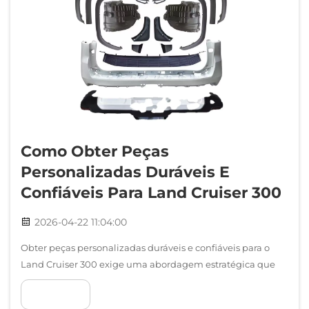
Como Obter Peças
Personalizadas Duráveis E
Confiáveis Para Land Cruiser 300
2026-04-22 11:04:00
Obter peças personalizadas duráveis e confiáveis para o
Land Cruiser 300 exige uma abordagem estratégica que
equilibre qualidade, compatibilidade e desempenho de
VER MAIS
longo prazo. Ao contrário da plataforma anterior do Lexus