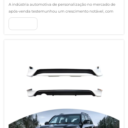
A indústria automotiva de personalização no mercado de
após-venda testemunhou um crescimento notável, com
certos veículos surgindo como plataformas preferidas por
VER MAIS
entusiastas e profissionais de modificações. Entre esses
veículos de destaque, a série Land Cruiser 200...