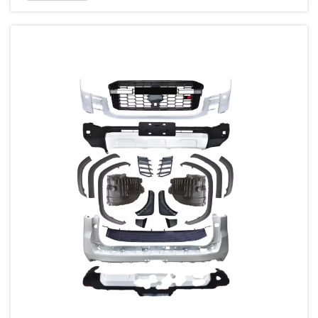
LX570, o LC300 apresenta desafios únicos de aquisição de
peças...