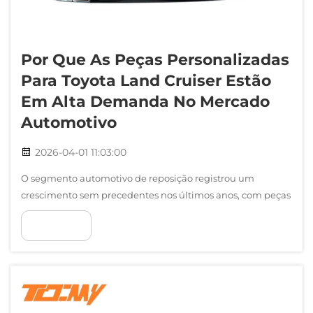
Por Que As Peças Personalizadas
Para Toyota Land Cruiser Estão
Em Alta Demanda No Mercado
Automotivo
2026-04-01 11:03:00
O segmento automotivo de reposição registrou um
crescimento sem precedentes nos últimos anos, com peças
personalizadas para Toyota Land Cruiser experimentando
VER MAIS
uma demanda excepcional em mercados globais. Esse
aumento reflete uma tendência mais ampla, na qual os
proprietários de veículos buscam personalizar t...