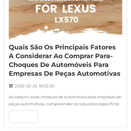
Quais São Os Principais Fatores
A Considerar Ao Comprar Para-
Choques De Automóveis Para
Empresas De Peças Automotivas
2026-02-26 18:55:00
Ao adquirir para-choques de automóveis para empresas de
peças automotivas, compreender os requisitos específicos
para modelos de SUV de luxo, como o LX570, torna-se
VER MAIS
crucial para manter vantagem competitiva. A indústria
automotiva de reposição exige precisão, qualidade, a...