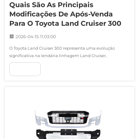
Quais São As Principais
Modificações De Após-Venda
Para O Toyota Land Cruiser 300
2026-04-15 11:03:00
O Toyota Land Cruiser 300 representa uma evolução
significativa na lendária linhagem Land Cruiser,
oferecendo capacidades aprimoradas e elementos de
VER MAIS
design modernos que conquistaram a atenção tanto de
entusiastas off-road quanto de proprietários de veículos de
luxo.