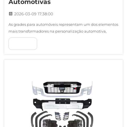
Automotivas
2026-03-09 17:38:00
As grades para automóveis representam um dos elementos
mais transformadores na personalização automotiva,
alterando fundamentalmente tanto o apelo visual quanto
VER MAIS
o desempenho funcional dos veículos. Desde modelos de
luxo, como o Lexus 570, até carros do dia a dia para uso
urbano, a frente...