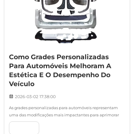
Como Grades Personalizadas
Para Automóveis Melhoram A
Estética E O Desempenho Do
Veículo
2026-03-02 17:38:00
As grades personalizadas para automóveis representam
uma das modificações mais impactantes para aprimorar
tanto o apelo visual quanto o desempenho funcional dos
VER MAIS
veículos modernos. Esses componentes de reposição