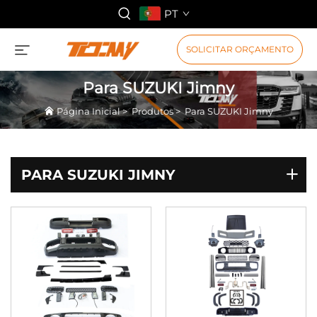
PT
SOLICITAR ORÇAMENTO
Para SUZUKI Jimny
Página Inicial
>
Produtos
>
Para SUZUKI Jimny
PARA SUZUKI JIMNY