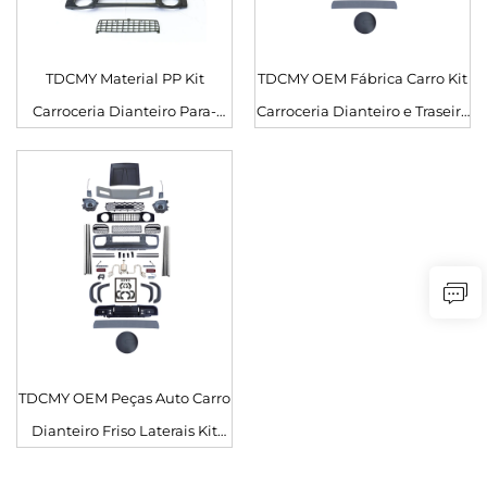
TDCMY Material PP Kit
TDCMY OEM Fábrica Carro Kit
Carroceria Dianteiro Para-
Carroceria Dianteiro e Traseiro
choques para Suzuki Jimny
Inclui Grade para Suzuki
Peças Automotivas
Jimny
TDCMY OEM Peças Auto Carro
Dianteiro Friso Laterais Kit
Carroceria Alargado Dianteiro