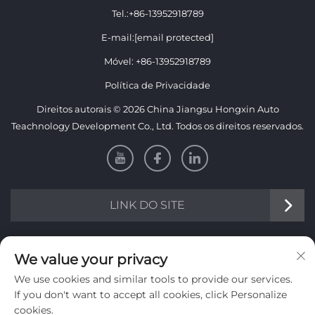
Tel.:
+86-13952918789
E-mail:
[email protected]
Móvel:
+86-13952918789
Política de Privacidade
Direitos autorais © 2026 China Jiangsu Hongxin Auto
Teachnology Development Co., Ltd. Todos os direitos reservados.
LINK DO SITE
INFORMAÇÕES
We value your privacy
We use cookies and similar tools to provide our services.
Inscreva-se para receber nosso boletim informativo semanal
If you don't want to accept all cookies, click Personalize
cookies.