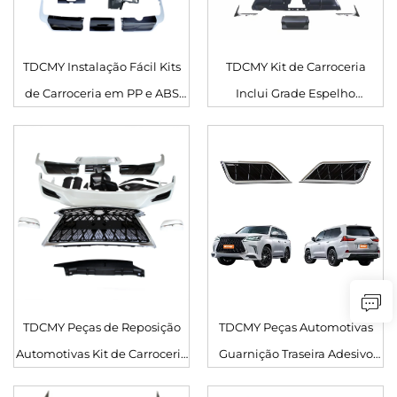
TDCMY Instalação Fácil Kits
TDCMY Kit de Carroceria
de Carroceria em PP e ABS
Inclui Grade Espelho
Cromado Para-choque
Retrovisor e Placa de Licença
Traseiro Grade Dianteira
Traseira para Lexus LX570
Conjunto de Carroceria para
2016-2020 Retrofit/atualização
Lexus LX570 2017
TDCMY Peças de Reposição
TDCMY Peças Automotivas
Automotivas Kit de Carroceria
Guarnição Traseira Adesivo
Bumper Spoiler Grade para
para Kit de Carroceria para