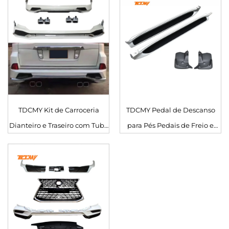
Lexus LX570 2016 2017 2018
Lexus LX570 2016-2020
2019 2020
TDCMY Kit de Carroceria
TDCMY Pedal de Descanso
Dianteiro e Traseiro com Tubo
para Pés Pedais de Freio e
de Escape Duplo para Lexus
Embreagem do Carro Peças
LX570 2016-2020
de Carro Degrau Lateral de PP
para Lexus LX570 2019