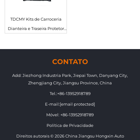
TDCMY Kits de Carroceria
Dianteira e Traseira Protetor
de Farol de Neblina Grade
Guarnição de Porta para
Lexus 570 2021
CONTATO
Add: Jiezhong Industria Park, Jiepai Town, Danyang City,
Zhengjiang City, Jiangsu Province, China
Tel.:
+86-13952918789
E-mail:
[email protected]
Móvel:
+86-13952918789
Política de Privacidade
Direitos autorais © 2026 China Jiangsu Hongxin Auto