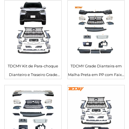
TDCMY Kit de Para-choque
TDCMY Grade Dianteira em
Dianteiro e Traseiro Grade
Malha Preta em PP com Faixa
Cromada Ano 2022 Kit de
Brilhante Malha de Proteção
Carroceria para Lexus LX600
contra Insetos para Lexus
LX570 2019