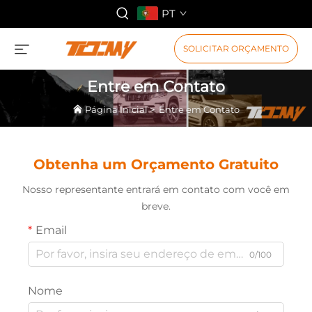
PT
SOLICITAR ORÇAMENTO
Entre em Contato
Página Inicial
>
Entre em Contato
Obtenha um Orçamento Gratuito
Nosso representante entrará em contato com você em
breve.
Email
0/100
Nome