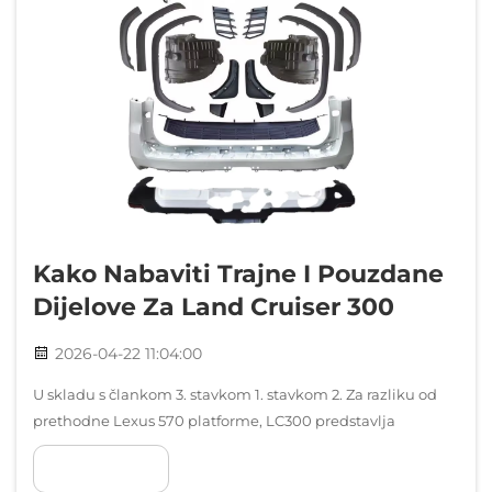
Kako Nabaviti Trajne I Pouzdane
Dijelove Za Land Cruiser 300
2026-04-22 11:04:00
U skladu s člankom 3. stavkom 1. stavkom 2. Za razliku od
prethodne Lexus 570 platforme, LC300 predstavlja
jedinstvene izazove u nabavci...
POKAŽI VIŠE