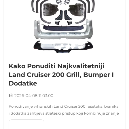
Kako Ponuditi Najkvalitetniji
Land Cruiser 200 Grill, Bumper I
Dodatke
2026-04-08 11:03:00
Ponuđivanje vrhunskih Land Cruiser 200 rešetaka, branika
i dodatka zahtijeva strateški pristup koji kombinuje znanje
o proizvodu, odnose s dobavljačima i razumijevanje
POKAŽI VIŠE
zahtjeva luksuznog tržišta SUV-a. Land Cruiser serije 200