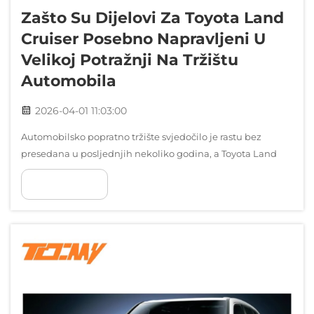
Zašto Su Dijelovi Za Toyota Land
Cruiser Posebno Napravljeni U
Velikoj Potražnji Na Tržištu
Automobila
2026-04-01 11:03:00
Automobilsko popratno tržište svjedočilo je rastu bez
presedana u posljednjih nekoliko godina, a Toyota Land
Cruiser prilagođeni dijelovi doživljavaju iznimnu potražnju
POKAŽI VIŠE
na globalnim tržištima. Ovaj porast odražava širi trend u
kojem vlasnici vozila žele personalizirati...