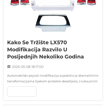
Kako Se Tržište LX570
Modifikacija Razvilo U
Posljednjih Nekoliko Godina
2026-05-08 18:17:00
Automobilski pejzaž modifikacija svjedočio je dramatičnim
transformacijama tijekom protekle desetljeća, s luksuznim
SUV prilagođavanje pojavljuje se kao jedan od
POKAŽI VIŠE
najdinamičnijih segmenata. Tržište modifikacija Lexus 570
je primjer ove evolucije, nakon što je raslo...