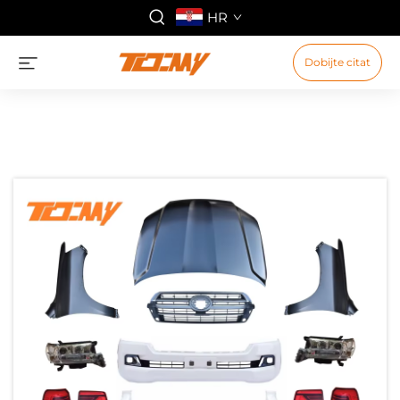
HR
Dobijte citat