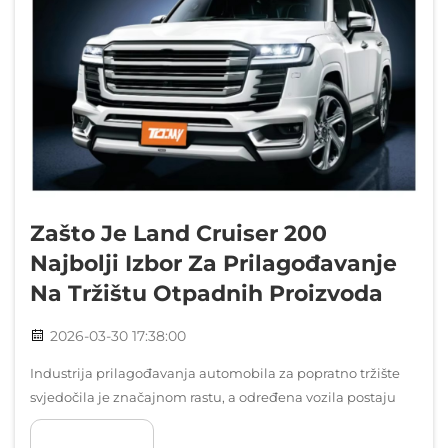
Zašto Je Land Cruiser 200
Najbolji Izbor Za Prilagođavanje
Na Tržištu Otpadnih Proizvoda
2026-03-30 17:38:00
Industrija prilagođavanja automobila za popratno tržište
svjedočila je značajnom rastu, a određena vozila postaju
omiljena platforma za entuzijaste i profesionalce. Među
POKAŽI VIŠE
ovim izvanrednim vozilima, Land Cruiser 200 serije...