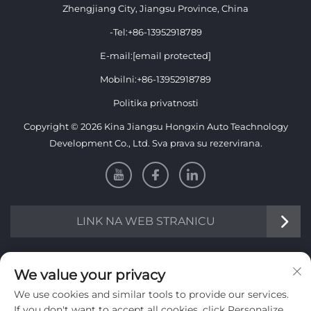
Zhengjiang City, Jiangsu Province, China
-Tel:
+86-13952918789
E-mail:
[email protected]
Mobilni:
+86-13952918789
Politika privatnosti
Copyright © 2026 Kina Jiangsu Hongxin Auto Teachnology
Development Co., Ltd. Sva prava su rezervirana.
LINK NA WEB STRANICU
Informacije
We value your privacy
We use cookies and similar tools to provide our services.
Pretplatite se kako biste primali naš tjedni newsletter
If you don't want to accept all cookies, click Personalize