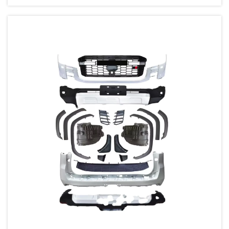
570 do svakodnevnih komercijalnih automobila, prednji...