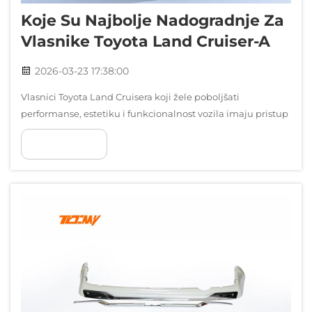
Koje Su Najbolje Nadogradnje Za
Vlasnike Toyota Land Cruiser-A
2026-03-23 17:38:00
Vlasnici Toyota Land Cruisera koji žele poboljšati
performanse, estetiku i funkcionalnost vozila imaju pristup
širokom spektru nadogradnji na popratnom tržištu koje
POKAŽI VIŠE
mogu transformirati njihov SUV u personalizirani motor. Ovi
mod...