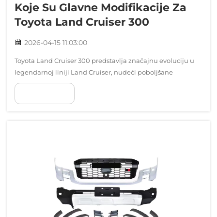
Koje Su Glavne Modifikacije Za
Toyota Land Cruiser 300
2026-04-15 11:03:00
Toyota Land Cruiser 300 predstavlja značajnu evoluciju u
legendarnoj liniji Land Cruiser, nudeći poboljšane
mogućnosti i moderne elemente dizajna koji su privukli
POKAŽI VIŠE
pozornost ljubitelja terena i vlasnika luksuznih vozila....