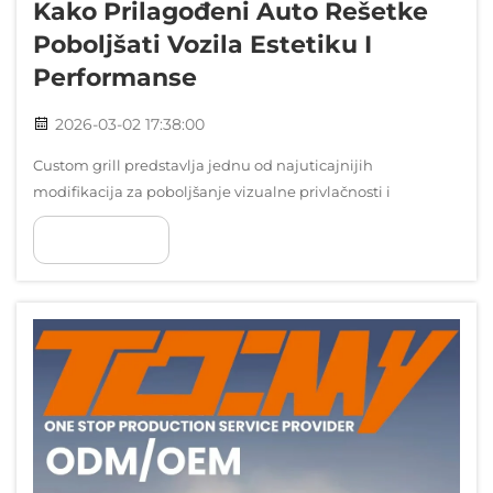
Kako Prilagođeni Auto Rešetke
Poboljšati Vozila Estetiku I
Performanse
2026-03-02 17:38:00
Custom grill predstavlja jednu od najuticajnijih
modifikacija za poboljšanje vizualne privlačnosti i
funkcionalnih performansi modernog vozila. Ovi dijelovi iz
POKAŽI VIŠE
popratnog tržišta mijenjaju izgled prednje strane dok
istovremeno poboljšavaju zrak...