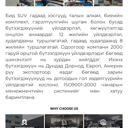
Бид 5UV гадаад хэсгүүд, талын алхам, биеийн 
комплект, гэрэлтүүлгийн шугам болон бусад 
бүтээгдэхүүний үйлдвэрлэл, хөгжүүлэлтэд 
онцлон анхаардаг. 12 жилийн үйлдвэрлэл, 
худалдааны туршлагатай, гадаад худалдаанд 8 
жилийн туршлагатай. Одоогоор компани 2000 
гаруй орцтой бүтээгдэхүүн үйлдвэрлэдэг бөгөөд 
шинэчлэлт нь хурдан хийгддэг. Ихэнх 
бүтээгдэхүүн нь Дундад Дорнод, Европ, Америк 
рүү экспортоор явдаг бөгөөд зарим 
бүтээгдэхүүнүүд нь дотоодын гол хөдөлгүүрийн 
үйлдвэртэй хослоно. ISO9001-2000 чанарын 
менежментийн системийг мөн хатуу 
баримтлана. 