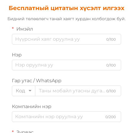
Бесплатный цитатын хүсэлт илгээх
Бидний төлөөлөгч танай хаягт хурдан холбогдож буй.
Имэйл
0/100
Нэр
0/100
Гар утас / WhatsApp
Код
0/100
Компанийн нэр
0/200
Зурвас