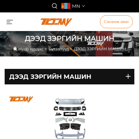
MN
Санамж авах
ДЭЭД ЗЭРГИЙН МАШИН
Нүүр хуудас
>
Бүтээлүүд
>
ДЭЭД ЗЭРГИЙН МАШИН
ДЭЭД ЗЭРГИЙН МАШИН