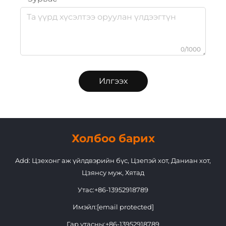
0/1000
Илгээх
Холбоо барих
Add: Цзехонг аж үйлдвэрийн бүс, Цзепэй хот, Даниан хот,
Цзянсу муж, Хятад
Утас:
+86-13952918789
Имэйл:
[email protected]
Гар утасны:
+86-13952918789