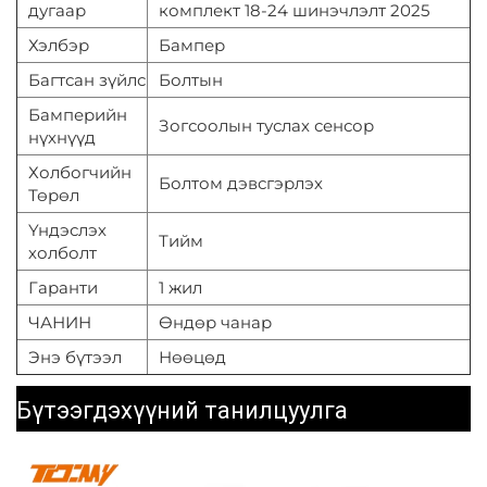
дугаар
комплект 18-24 шинэчлэлт 2025
Хэлбэр
Бампер
Багтсан зүйлс
Болтын
Бамперийн
Зогсоолын туслах сенсор
нүхнүүд
Холбогчийн
Болтом дэвсгэрлэх
Төрөл
Үндэслэх
Тийм
холболт
Гаранти
1 жил
ЧАНИН
Өндөр чанар
Энэ бүтээл
Нөөцөд
Бүтээгдэхүүний танилцуулга