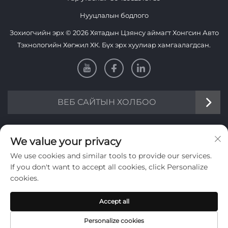
Нууцлалын бодлого
Зохиогчийн эрх © 2026 Хятадын Цзянсу аймагт Хонгсин Авто
Тэхнологийн Хөгжил ХК. Бүх эрх хуулиар хамгаалагдсан.
ВЕБ САЙТЫН ХОЛБОО
Мэдээлэл
We value your privacy
We use cookies and similar tools to provide our services.
Долоо хоног тутмын мэдээллийг авахын тулд бүртгэнэ үү
If you don't want to accept all cookies, click Personalize
cookies.
Accept all
Илгээх
Personalize cookies