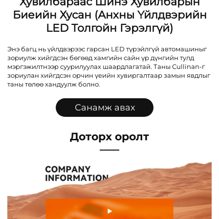
Хувилбараас Шинэ Хувилбарын
Биеийн Хусан (анхны Үйлдвэрийн
LED Толгойн Гэрэлгүй)
Энэ багц нь үйлдвэрээс гарсан LED түрэйлгүй автомашиныг
зориулж хийгдсэн бөгөөд хамгийн сайн үр дүнгийн тулд
мэргэжилтнээр суурилуулах шаардлагатай. Таны Cullinan-г
зориулан хийгдсэн орчин үеийн хувиргалтаар замын явдлыг
таны төлөө хандуулж болно.
Санамж авах
Доторх оролт