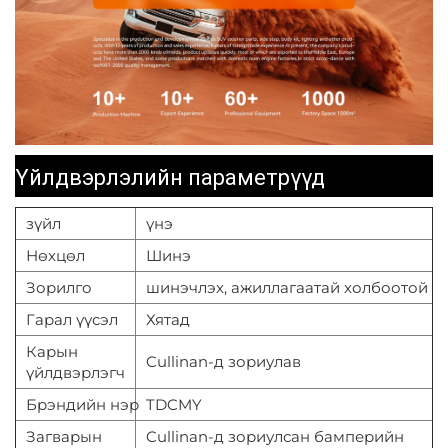
Үйлдвэрлэлийн параметрүүд
зүйл
үнэ
Нөхцөл
Шинэ
Зорилго
шинэчлэх, ажиллагаатай холбоотой
Гарал үүсэл
Хятад
Карын
Cullinan-д зориулав
үйлдвэрлэгч
Брэндийн нэр
TDCMY
Загварын
Cullinan-д зориулсан бамперийн