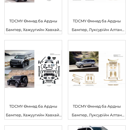
TDCMY Өмнөд ба Ардны
TDCMY Өмнөд ба Ардны
Бампер, Хажуугийн Хавхайг
Бампер, Луксурійн Алтан
Үүрдэх Шинэчлэлт – 2020 онд
Багц – Land Rover-Range
шинэчлэгдсэн Defender 007
Rover (2013–2017 он)-д
Хар Бие Комплект Land
тохиромжтой
Rover-д
TDCMY Өмнөд ба Ардны
TDCMY Өмнөд ба Ардны
Бампер, Хажуугийн Хавхайг
Бампер, Луксурійн Алтан
Үүрдэх Шинэчлэлт – 2020 онд
Багц – Land Rover-Range