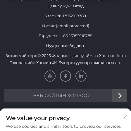
Цзянсу муж, Хятад
Утас:
+86-13952918789
Имэйл:
[email protected]
Гар утасны:
+86-13952918789
Нууцлалын бодлого
Зохиогчийн эрх © 2026 Хятадын Цзянсу аймагт Хонгсин Авто
Тэхнологийн Хөгжил ХК. Бүх эрх хуулиар хамгаалагдсан.
ВЕБ САЙТЫН ХОЛБОО
Мэдээлэл
We value your privacy
We use cookies and similar tools to provide our services.
Долоо хоног тутмын мэдээллийг авахын тулд бүртгэнэ үү