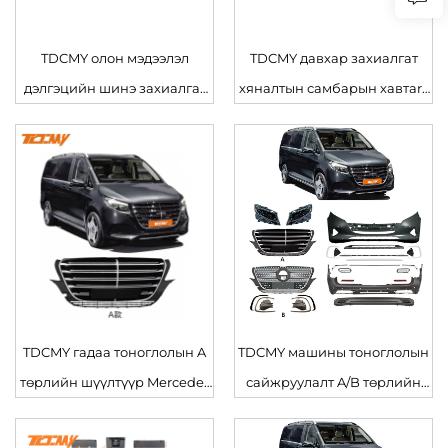
TDCMY олон мэдээлэл
TDCMY давхар захиалгат
дэлгэцийн шинэ захиалгат
хяналтын самбарын хавтars
хяналтын самбар Mercedes
доторхи тоноглолын хэсэг
Benz V Class доторхи
Mercedes Benz V Class-д
тоноглолын хэсэг
TDCMY гадаа тоноглолын A
TDCMY машины тоноглолын
төрлийн шүүлтүүр Mercedes
сайжруулалт A/B төрлийн
Benz Vito 2016-2024 онд
өмнөх ба арын бамперийн
шүүлтүүр бүхэл биеийн