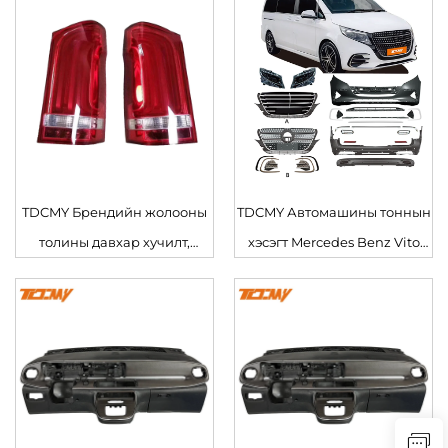
шинэчлэгдсэн Defender 007
Rover (2013–2017 он)-д
Хар Бие Комплект Land
тохиромжтой
Rover-д
TDCMY Брендийн жолооны
TDCMY Автомашины тоннын
толины давхар хучилт,
хэсэгт Mercedes Benz Vito
гаралтын хоолойн чимэглэл,
2016-2024 загварын биеийн
Mercedes Benz Vito V Class
хит
дугаарт зориулсан машин
хэсгүүдийн томоохон
борлуулалт