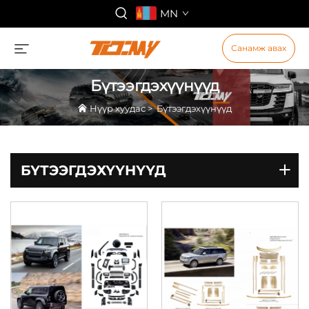
MN
Санамж авах
Бүтээгдэхүүнүүд
Нүүр хуудас
>
Бүтээгдэхүүнүүд
БҮТЭЭГДЭХҮҮНҮҮД