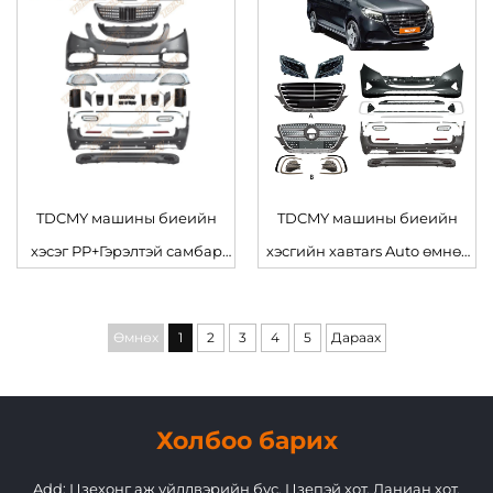
хавтars Mercedes Benz Vito/V
Class-д
TDCMY машины биеийн
TDCMY машины биеийн
хэсэг PP+Гэрэлтэй самбар
хэсгийн хавтars Auto өмнөх
ABS 2016 онд гарсан
бамперийн бүрээс өргөн
Mercedes Benz Vito машин
биеийн фендерийн түлхүүрт
Өмнөх
1
2
3
4
5
Дараах
бамперт
Mercedes Benz Vito-д
зориулсан
Холбоо барих
Add: Цзехонг аж үйлдвэрийн бүс, Цзепэй хот, Даниан хот,