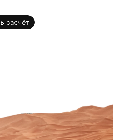
ь расчёт
мости