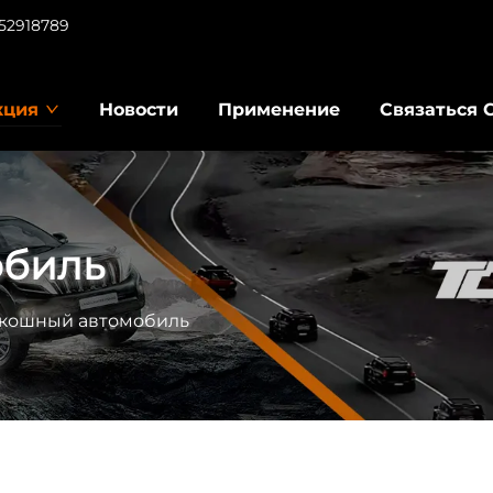
952918789
кция
Новости
Применение
Связаться 
обиль
кошный автомобиль