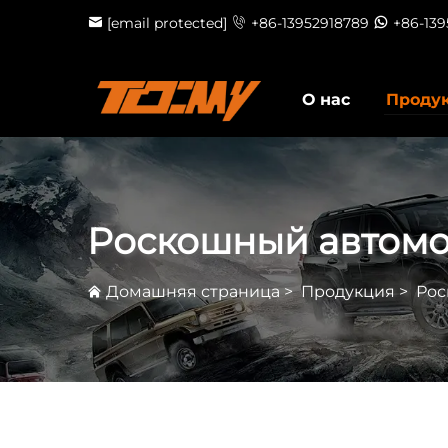
[email protected]
+86-13952918789
+86-13
О нас
Проду
Роскошный автом
Домашняя страница
>
Продукция
>
Рос