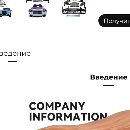
Получит
стои
ведение
Введение