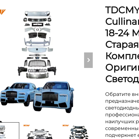
TDCMY 
Cullin
18-24 
Старая
Компле
Ориги
Светод
Обратите вн
предназначе
светодиодны
профессиона
наилучших р
современный
подчеркнет е