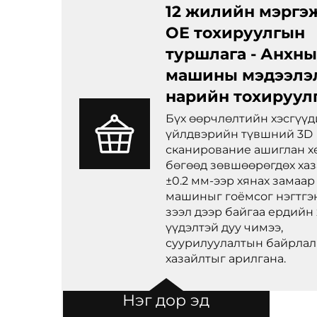
12 жилийн мэргэ
ОЕ тохируулгын
туршлага - Анхны
машины мэдээлэ
нарийн тохируул
Бүх өөрчлөлтийн хэсгүүд
үйлдвэрийн түвшний 3D
сканирование ашиглан х
бөгөөд зөвшөөрөгдөх ха
±0.2 мм-ээр хянах замаар
машиныг гоёмсог нэгтгэн
зээл дээр байгаа ердийн 
үүдэлтэй дуу чимээ,
суурилуулалтын байрла
хазайлтыг арилгана.
Нэг дор эд