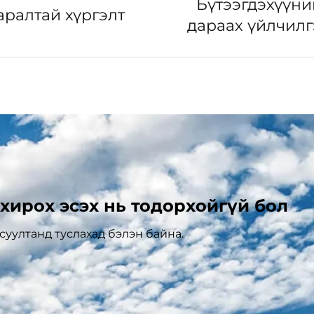
Бүтээгдэхүүни
аралтай хүргэлт
дараах үйлчилг
хирох эсэх нь тодорхойгүй бол
уултанд туслахад бэлэн байна.