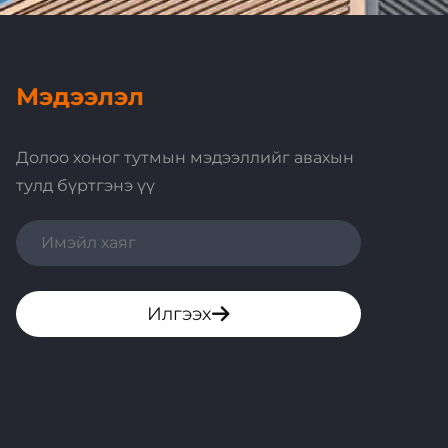
Мэдээлэл
Долоо хоног тутмын мэдээллийг авахын
тулд бүртгэнэ үү
Илгээх