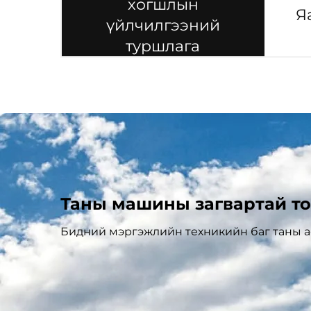
хогшлын
Я
үйлчилгээний
туршлага
Таны машины загвартай то
Бидний мэргэжлийн техникийн баг таны ас