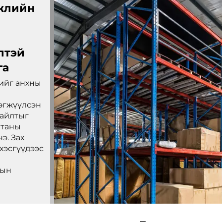
жлийн
лтэй
га
ийг анхны
өгжүүлсэн
зайлтыг
 таны
э. Зах
хэсгүүдээс
лын