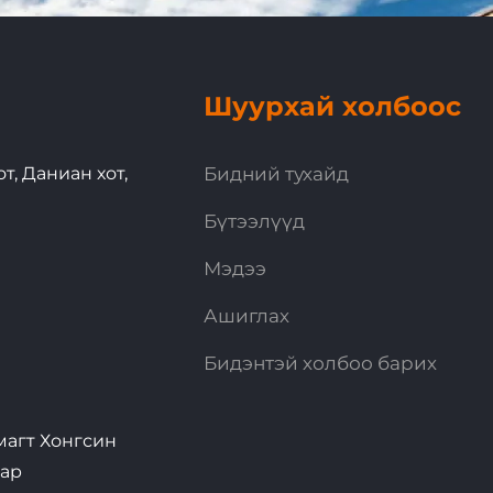
Шуурхай холбоос
т, Даниан хот,
Бидний тухайд
Бүтээлүүд
Мэдээ
Ашиглах
Бидэнтэй холбоо барих
магт Хонгсин
иар