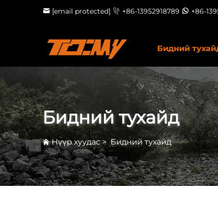
[email protected]
+86-13952918789
+86-13
Бидний тухай
Бидний тухайд
Нүүр хуудас
>
Бидний тухайд