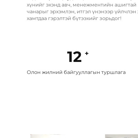
хүнийг эхэнд авч, менежментийн ашигтай
чанарыг эрхэмлэн, итгэл үнэнээр үйлчлэн 
хамтдаа гэрэлтэй бүтээхийг зорьдог!
12
Олон жилний байгууллагын туршлага