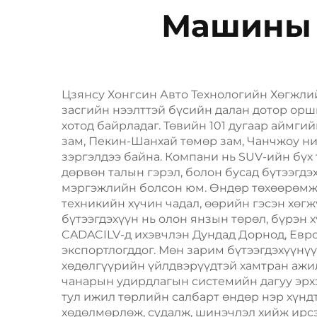
Машины 
Цзянсу Хонгсин Авто Технологийн Хөгжли
засгийн нээлттэй бүсийн далан дотор ор
хотод байрладаг. Төвийн 101 дугаар аймг
зам, Пекин-Шанхай төмөр зам, Чанчжоу н
зэргэлдээ байна. Компани нь SUV-ийн бүх т
дөрвөн талын гэрэл, болон бусад бүтээгд
мэргэжлийн болсон юм. Өндөр төхөөрөмж, 
техникийн хүчин чадал, өөрийн гэсэн хөг
бүтээгдэхүүн нь олон янзын төрөл, бүрэн 
CADACILV-д ихэвчлэн Дундад Дорнод, Евро
экспортлогддог. Мөн зарим бүтээгдэхүүнүү
хөдөлгүүрийн үйлдвэрүүдтэй хамтран ажи
чанарын удирдлагын системийн дагуу эрх
тул ижил төрлийн салбарт өндөр нэр хүнд
хөдөлмөрлөж, судалж, шинэчлэл хийж ирс