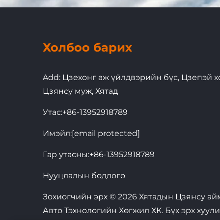
Холбоо барих
Add: Цзехонг аж үйлдвэрийн бүс, Цзепэй хо
Цзянсу муж, Хятад
Утас:
+86-13952918789
Имэйл:
[email protected]
Гар утасны:
+86-13952918789
Нууцлалын бодлого
Зохиогчийн эрх © 2026 Хятадын Цзянсу ай
Авто Тэхнологийн Хөгжил ХК. Бүх эрх хуул