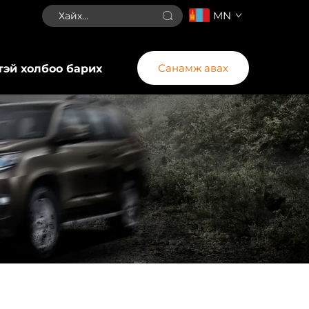
MN
Санамж авах
тэй холбоо барих