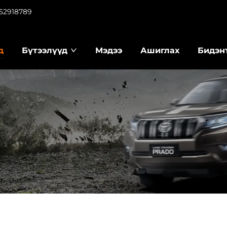
952918789
д
Бүтээлүүд
Мэдээ
Ашиглах
Бидэн