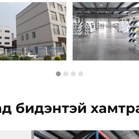
ад бидэнтэй хамтра