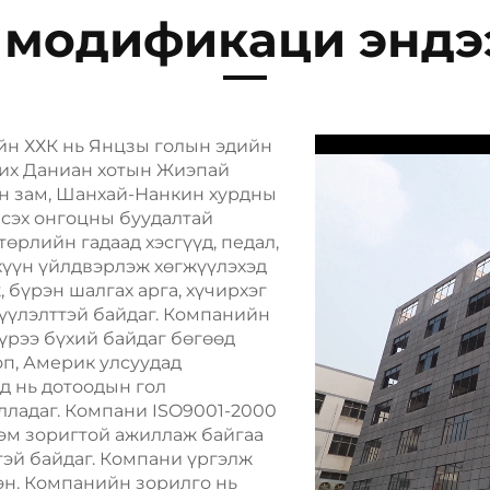
модификаци эндээ
йн ХХК нь Янцзы голын эдийн
ших Даниан хотын Жиэпай
ийн зам, Шанхай-Нанкин хурдны
исэх онгоцны буудалтай
өрлийн гадаад хэсгүүд, педал,
эхүүн үйлдвэрлэж хөгжүүлэхэд
бүрэн шалгах арга, хүчирхэг
жүүлэлттэй байдаг. Компанийн
хүрээ бүхий байдаг бөгөөд
п, Америк улсуудад
д нь дотоодын гол
лладаг. Компани ISO9001-2000
эм зоригтой ажиллаж байгаа
тэй байдаг. Компани үргэлж
эн. Компанийн зорилго нь