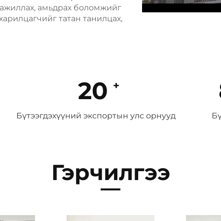
 ажиллах, амьдрах боломжийг
харилцагчийг татан танилцах,
20
Бүтээгдэхүүний экспортын улс орнууд
Бү
Гэрчилгээ