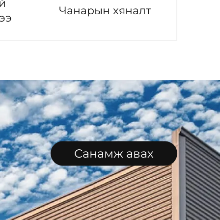
й
Чанарын хяналт
ээ
Санамж авах