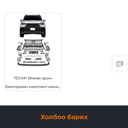
TDCMY Өмнөх арын
бамперийн комплект өмнөх
шүүлтүүр хром жил 2022
биеийн комплект Lexus
LX600
Холбоо барих