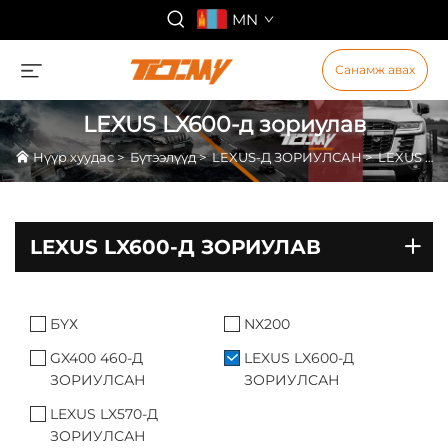
MN
Санамж авах
LEXUS LX600-д зориулав
Нүүр хуудас
>
Бүтээлүүд
>
LEXUS-Д ЗОРИУЛСАН
>
LEXUS LX600-д зориулав
LEXUS LX600-Д ЗОРИУЛАВ
БҮХ
NX200
GX400 460-Д
LEXUS LX600-Д
ЗОРИУЛСАН
ЗОРИУЛСАН
LEXUS LX570-Д
ЗОРИУЛСАН