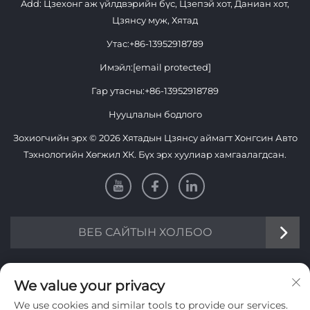
Add: Цзехонг аж үйлдвэрийн бүс, Цзепэй хот, Даниан хот,
Цзянсу муж, Хятад
Утас:
+86-13952918789
Имэйл:
[email protected]
Гар утасны:
+86-13952918789
Нууцлалын бодлого
Зохиогчийн эрх © 2026 Хятадын Цзянсу аймагт Хонгсин Авто
Тэхнологийн Хөгжил ХК. Бүх эрх хуулиар хамгаалагдсан.
ВЕБ САЙТЫН ХОЛБОО
Мэдээлэл
We value your privacy
We use cookies and similar tools to provide our services.
Долоо хоног тутмын мэдээллийг авахын тулд бүртгэнэ үү