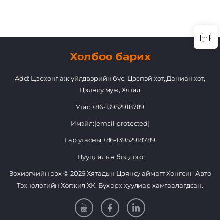
Холбоо барих
Add: Цзехонг аж үйлдвэрийн бүс, Цзепэй хот, Даниан хот,
Цзянсу муж, Хятад
Утас:
+86-13952918789
Имэйл:
[email protected]
Гар утасны:
+86-13952918789
Нууцлалын бодлого
Зохиогчийн эрх © 2026 Хятадын Цзянсу аймагт Хонгсин Авто
Тэхнологийн Хөгжил ХК. Бүх эрх хуулиар хамгаалагдсан.