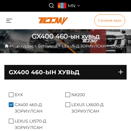
MN
Санамж авах
GX400 460-ын хувьд
Нүүр хуудас
>
Бүтээлүүд
>
LEXUS-Д ЗОРИУЛСАН
>
GX400 460-ын хувьд
GX400 460-ЫН ХУВЬД
БҮХ
NX200
GX400 460-Д
LEXUS LX600-Д
ЗОРИУЛСАН
ЗОРИУЛСАН
LEXUS LX570-Д
ЗОРИУЛСАН