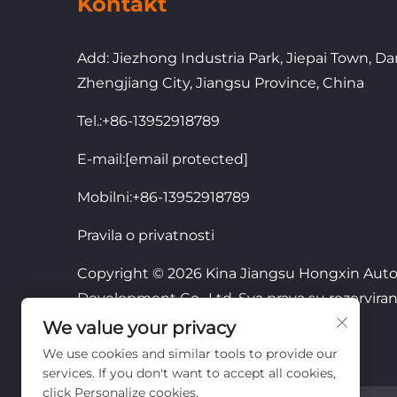
Kontakt
Add: Jiezhong Industria Park, Jiepai Town, Da
Zhengjiang City, Jiangsu Province, China
Tel.:
+86-13952918789
E-mail:
[email protected]
Mobilni:
+86-13952918789
Pravila o privatnosti
Copyright © 2026 Kina Jiangsu Hongxin Aut
Development Co., Ltd. Sva prava su rezerviran
We value your privacy
We use cookies and similar tools to provide our
services. If you don't want to accept all cookies,
click Personalize cookies.