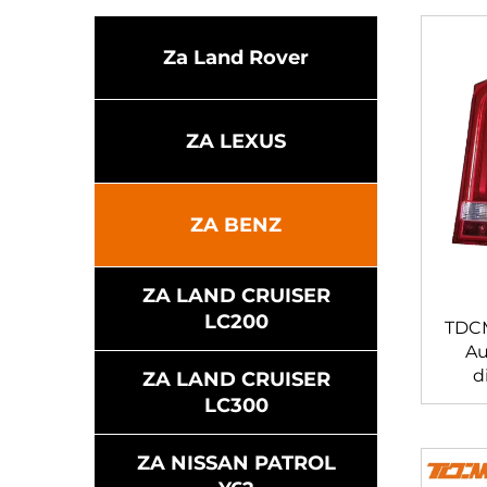
Za Land Rover
ZA LEXUS
ZA BENZ
ZA LAND CRUISER
LC200
TDCM
Au
d
ZA LAND CRUISER
LC300
Ogle
proš
ZA NISSAN PATROL