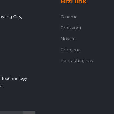
Brzi link
nyang City,
O nama
Proizvodi
Novice
Primjena
Kontaktiraj nas
o Teachnology
a.