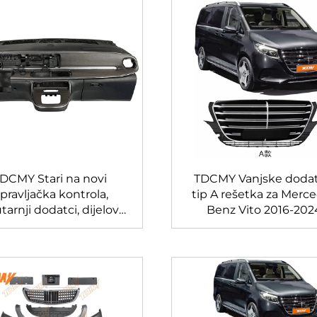
DCMY Stari na novi
TDCMY Vanjske dodat
pravljačka kontrola,
tip A rešetka za Merc
arnji dodatci, dijelovi
Benz Vito 2016-202
roserije za Mercedes
Benz V Class