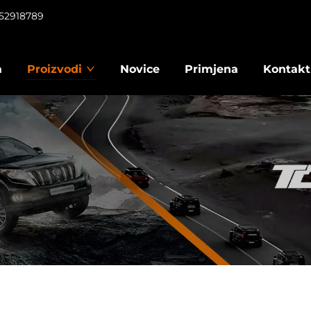
952918789
a
Proizvodi
Novice
Primjena
Kontakti