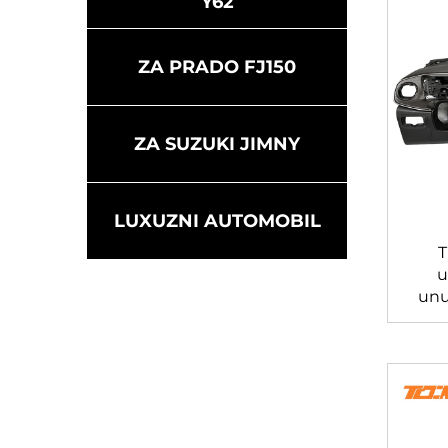
Y62
ZA PRADO FJ150
ZA SUZUKI JIMNY
LUXUZNI AUTOMOBIL
T
u
unut
ka