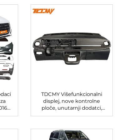
daci
TDCMY Višefunkcionalni
 za
displej, nove kontrolne
016-
ploče, unutarnji dodatci,
dijelovi karoserije za
Mercedes Benz V Class