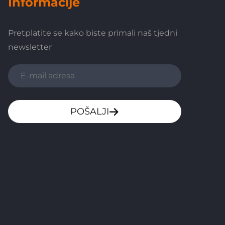
Informacije
Pretplatite se kako biste primali naš tjedni
newsletter
POŠALJI