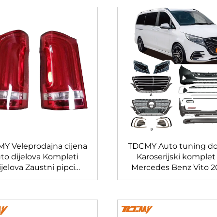
Y Veleprodajna cijena
TDCMY Auto tuning do
to dijelova Kompleti
Karoserijski komplet
ijelova Zaustni pipci
Mercedes Benz Vito 2
Dekorativni obrubi
2024
dala Poklopci Kotnički
ireni za Mercedes Benz
Vito V Class