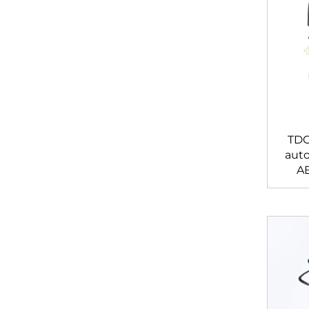
TDC
auto
AB
Be