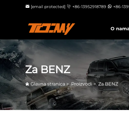
[email protected]
+86-13952918789
+86-13
O nam
Za BENZ
Glavna stranica
>
Proizvodi
>
Za BENZ