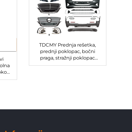
TDCMY Prednja rešetka,
prednji poklopac, bočni
praga, stražnji poklopac
vi
Karoserijski set za
rolna
Mercedes Benz Vito
sokog
des
nz V