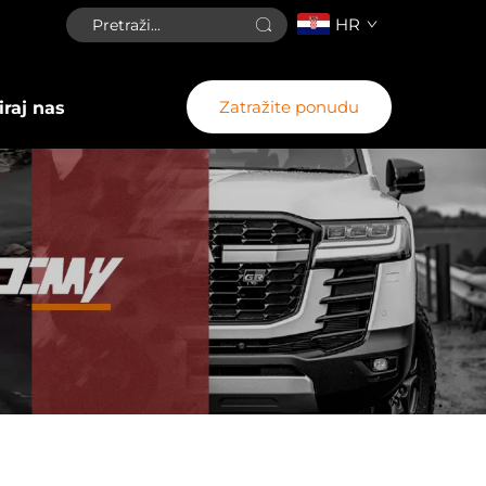
HR
Zatražite ponudu
raj nas