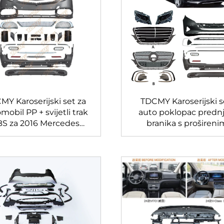
MY Karoserijski set za
TDCMY Karoserijski s
mobil PP + svijetli trak
auto poklopac predn
S za 2016 Mercedes
branika s prošireni
nz Vito automobilski
blatobranima za Merc
branik
Benz Vito