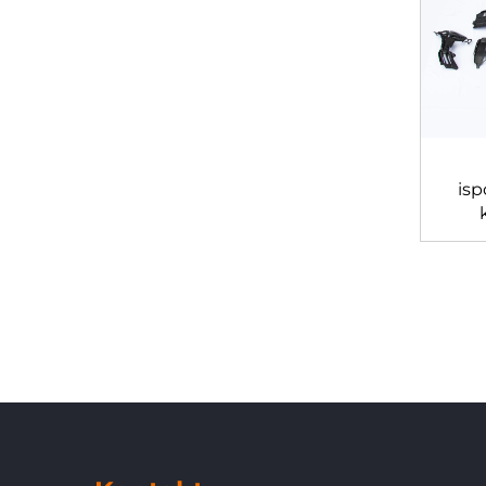
isp
vis
ka