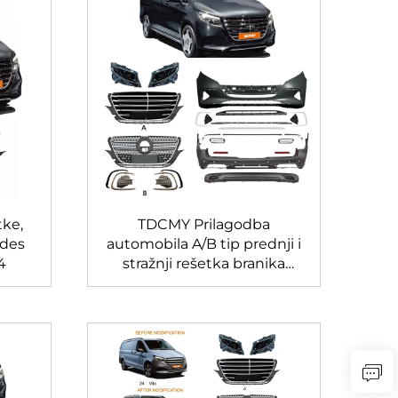
ke,
TDCMY Prilagodba
edes
automobila A/B tip prednji i
4
stražnji rešetka branika
cijeli karoserijski set za
Mercedes Benz Vito/V Class