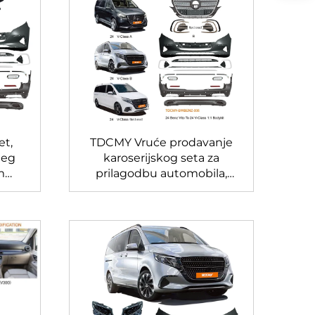
et,
TDCMY Vruće prodavanje
jeg
karoserijskog seta za
m
prilagodbu automobila,
edes
pogodan za prednji i
stražnji branik Mercedes
Benz Vito