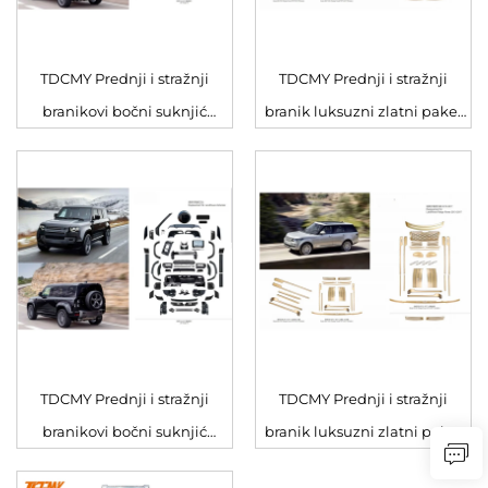
TDCMY Prednji i stražnji
TDCMY Prednji i stražnji
branikovi bočni suknjić
branik luksuzni zlatni paket
Nadogradnja 20 modela
pogodan za Land Rover-
Nadogradnja Defender 007
Range Rover 13-17
Crni komplet za Land Rover
TDCMY Prednji i stražnji
TDCMY Prednji i stražnji
branikovi bočni suknjić
branik luksuzni zlatni paket
Nadogradnja 20 modela
pogodan za Land Rover-