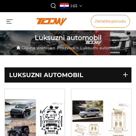
HR
Zatražite ponudu
Luksuzni automobil
Glavna stranica
>
Proizvodi
>
Luksuzni automobil
LUKSUZNI AUTOMOBIL