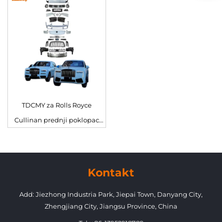
Nadogradnja Defender 007
Range Rover 13-17
Crni komplet za Land Rover
TDCMY za Rolls Royce
Cullinan prednji poklopac
komplet 18-24 nadogradnja
2025 stara u novu verziju
komplet karoserije bez
Kontakt
originalnih LED svjetala
Add: Jiezhong Industria Park, Jiepai Town, Danyang City,
tvornice
Zhengjiang City, Jiangsu Province, China