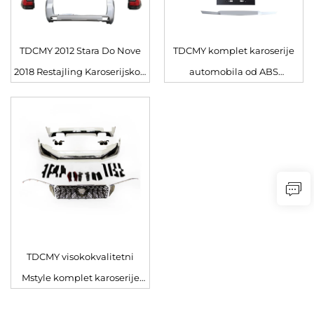
TDCMY 2012 Stara Do Nove
TDCMY komplet karoserije
2018 Restajling Karoserijskog
automobila od ABS
Seta, Stražnji I Prednji
materijala spoiler, rub,
Bumper, Rešetka, Farovi,
rešetka, okvir za maglovu
Karoserijski Set za Toyota
svjetiljku za Toyota Prado
Prado 150 FJ150
FJ150 2012-2017
TDCMY visokokvalitetni
Mstyle komplet karoserije
automobila prednji i stražnji