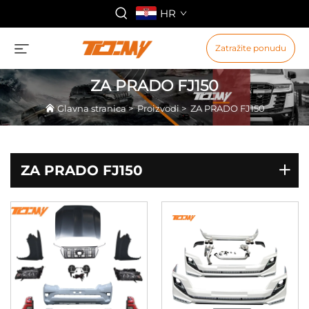
HR
Zatražite ponudu
ZA PRADO FJ150
Glavna stranica
>
Proizvodi
>
ZA PRADO FJ150
ZA PRADO FJ150