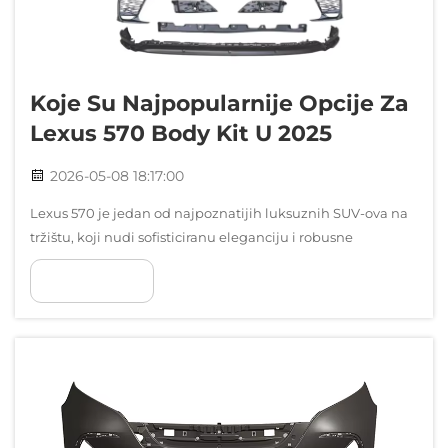
Koje Su Najpopularnije Opcije Za
Lexus 570 Body Kit U 2025
2026-05-08 18:17:00
Lexus 570 je jedan od najpoznatijih luksuznih SUV-ova na
tržištu, koji nudi sofisticiranu eleganciju i robusne
mogućnosti. Za vlasnike koji žele poboljšati estetsku
POKAŽI VIŠE
privlačnost i performanse vozila, modifikacija karoserije...