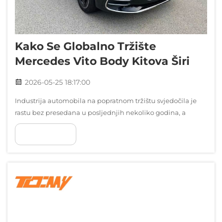
Kako Se Globalno Tržište
Mercedes Vito Body Kitova Širi
2026-05-25 18:17:00
Industrija automobila na popratnom tržištu svjedočila je
rastu bez presedana u posljednjih nekoliko godina, a
specijalizirani segmenti poput prilagođavanja
POKAŽI VIŠE
komercijalnih vozila doživljavaju značajnu ekspanziju.
Globalno tržište Mercedes Vito body kitova predstavlja dio...