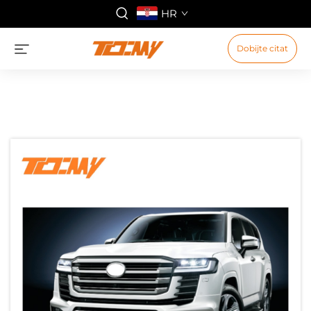
HR
Dobijte citat