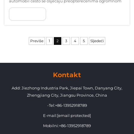
automobil često se osjećaju preopterećenima ogromnom
raznovrsnošću dodatka dostupnih na današnjem tržištu.
POKAŽI VIŠE
Razumijevanje koje specifične modifikacije daju najveći
utjecaj na funkcionalnost i estetiku...
Previše
1
2
3
4
5
Sljedeći
Kontakt
Add: Jiezhong Industria Park, Jiepai Town, Danyang City,
Zhengjiang City, Jiangsu Province, China
-Tel:
+86-13952918789
E-mail:
[email protected]
Mobilni:
+86-13952918789