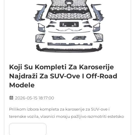
Koji Su Kompleti Za Karoserije
Najdraži Za SUV-Ove I Off-Road
Modele
2026-05-15 18:17:00
Prilikom izbora kompleta za karoserije za SUV-ove i
terenske vozila, vlasnici moraju pažljivo razmotriti estetsko
poboljšanje i funkcionalnu zaštitu. Željne zahtjeve vožnje
POKAŽI VIŠE
na terenu zahtijevaju komponente za tijelo koji mogu