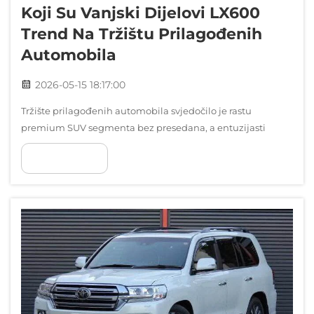
Koji Su Vanjski Dijelovi LX600
Trend Na Tržištu Prilagođenih
Automobila
2026-05-15 18:17:00
Tržište prilagođenih automobila svjedočilo je rastu
premium SUV segmenta bez presedana, a entuzijasti
luksuznih vozila sve više traže karakteristične nadogradnje
POKAŽI VIŠE
vanjske opreme koje razlikuju njihova vozila od
standardnih tvorničkih konfiguracija. Amon...