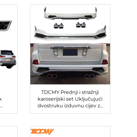
i
TDCMY Prednji i stražnji
k
karoserijski set Uključujući
dvostruku izduvnu cijev za
xus
Lexus LX570 2016-2020