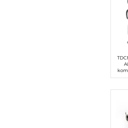
TDCM
A
komp
str
pred
S