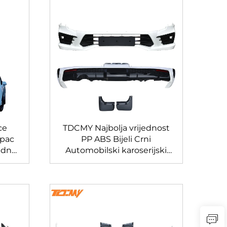
ce
TDCMY Najbolja vrijednost
opac
PP ABS Bijeli Crni
adnja
Automobilski karoserijski
ziju
komplet Prednji branik
bez
Stražnji branik Spoiler
ala
Kotlina za Land Cruiser
LC300-M