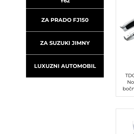
Y62
ZA PRADO FJ150
ZA SUZUKI JIMNY
LUXUZNI AUTOMOBIL
TDC
No
bočn
papu