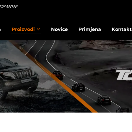
952918789
a
Proizvodi
Novice
Primjena
Kontakti