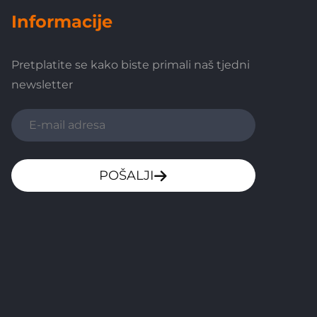
Informacije
Pretplatite se kako biste primali naš tjedni
newsletter
POŠALJI