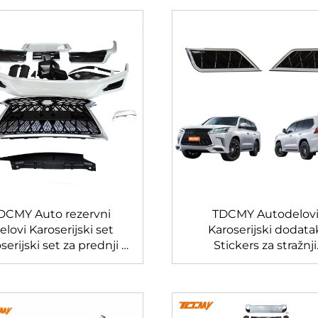
DCMY Auto rezervni
TDCMY Autodelov
jelovi Karoserijski set
Karoserijski dodata
serijski set za prednji i
Stickers za stražnji
nji dio, spojler, rešetka
karoserijski set za Le
Lexus LX570 2016 2017
LX570 2016-2020
2018 2019 2020