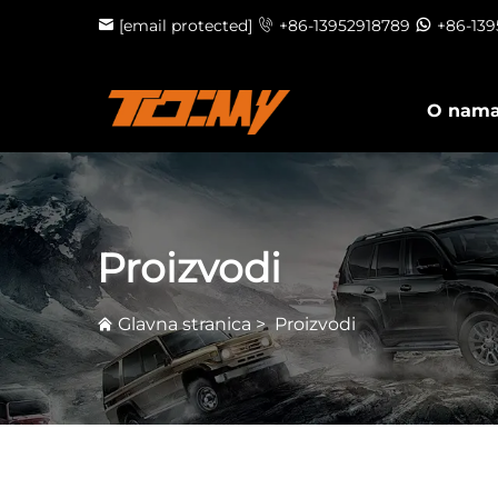
[email protected]
+86-13952918789
+86-13
O nam
Proizvodi
Glavna stranica
>
Proizvodi