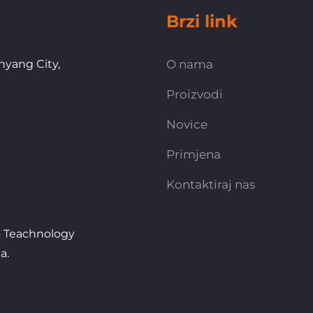
Brzi link
nyang City,
O nama
Proizvodi
Novice
Primjena
Kontaktiraj nas
o Teachnology
a.