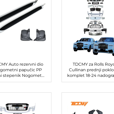
MY Auto rezervni dio
TDCMY za Rolls Roy
gometni papučic PP
Cullinan prednji pokl
i stepenik Nogometni
komplet 18-24 nadogr
č za Lexus LX570 2019
2025 stara u novu ver
komplet karoserije 
originalnih LED svjet
tvornice