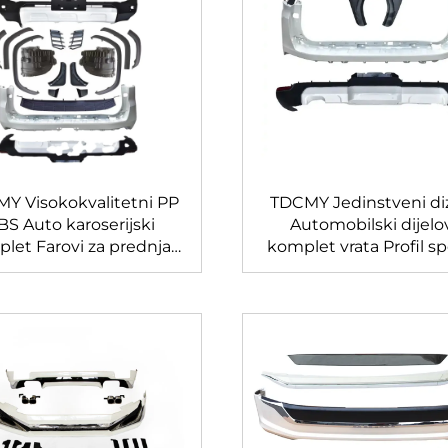
Y Visokokvalitetni PP
TDCMY Jedinstveni di
BS Auto karoserijski
Automobilski dijelo
let Farovi za prednja i
komplet vrata Profil sp
ažnja svjetla Branik za
Farovi za prednja i str
nja svjetla Profil vrata
svjetla Branik za pred
poiler za 2022 Land
svjetla za Land Cruis
Cruiser LC300GR
LC300GR