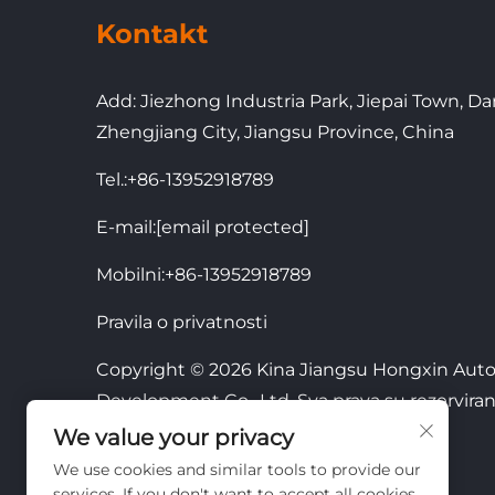
Kontakt
Add: Jiezhong Industria Park, Jiepai Town, Da
Zhengjiang City, Jiangsu Province, China
Tel.:
+86-13952918789
E-mail:
[email protected]
Mobilni:
+86-13952918789
Pravila o privatnosti
Copyright © 2026 Kina Jiangsu Hongxin Aut
Development Co., Ltd. Sva prava su rezerviran
We value your privacy
We use cookies and similar tools to provide our
services. If you don't want to accept all cookies,