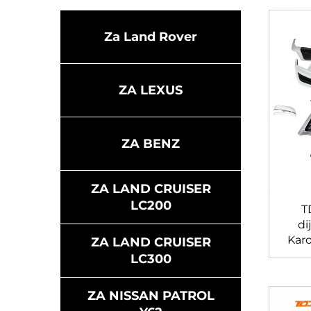
Za Land Rover
ZA LEXUS
ZA BENZ
ZA LAND CRUISER
LC200
T
di
Karo
ZA LAND CRUISER
straž
LC300
za 
ZA NISSAN PATROL