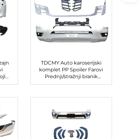
zajn
TDCMY Auto karoserijski
vi
komplet PP Spoiler Farovi
ojler
Prednji/stražnji branik
ažnja
Maglovina lampa za Land
nja
Cruiser Lc300 Karoserija
er
2022