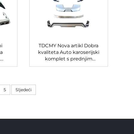
ni
TDCMY Nova artikl Dobra
Za
kvaliteta Auto karoserijski
,
komplet s prednjim
,
branikom za 2022 Land
enje
Cruiser LC300-MP
and
5
Sljedeći