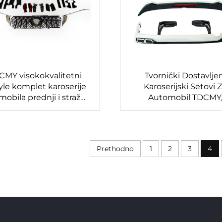
CMY visokokvalitetni
Tvornički Dostavlje
yle komplet karoserije
Karoserijski Setovi 
obila prednji i stražnji
Automobil TDCMY
datak s lampama za
Oblikovane Užnice
yota Prado 2018-2020
Bumper Okvir, Prošir
FJ150
Spoilera za Toyota L
Cruiser LC200
Prethodno
1
2
3
4