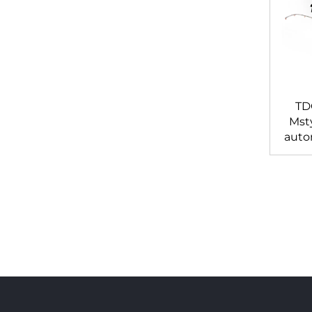
TD
Mst
autom
do
To