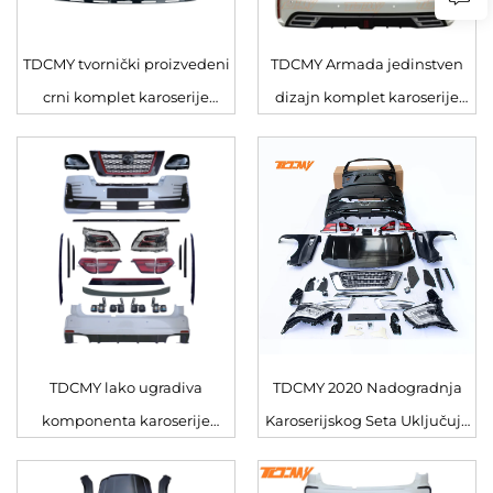
TDCMY tvornički proizvedeni
TDCMY Armada jedinstven
crni komplet karoserije
dizajn komplet karoserije
automobila za Nissan Patrol
automobila zaštitna traka,
2016-2020 Y62
rešetka, spoiler za Nissan
Patrol Y62 2016 2017 2018 2019
2020
TDCMY lako ugradiva
TDCMY 2020 Nadogradnja
komponenta karoserije
Karoserijskog Seta Uključuje
automobila maglovke, kanal
Rešetku Farova i Maglenke za
za ulaz zraka, rešetka, izduvni
Nissan Patrol 2010-2020 Y62