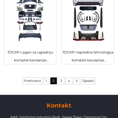
sistem, spoiler i zaštitna traka
za Nissan Patrol RSS
TDCMY Lagan za ugradnju
TDCMY napredna tehnologija
komplet karoserije
komplet karoserije
automobila u crno-srebrnoj
automobila rešetka, spoiler,
boji od ABS i PP materijala,
maglovke, kanal za ulaz
Prethodno
1
2
3
4
5
Sljedeći
poklopac svjetala, prednji
zraka, izduvni sistem i
poklopac, rešetka za Nissan
zaštitna traka za 21 Nissan
Patrol Y62
Patrol Y62
Kontakt
Add: Jiezhong Industria Park, Jiepai Town, Danyang City,