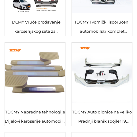
TDCMY Vruće prodavanje
TDCMY Tvornički isporučeni
karoserijskog seta za
automobilski komplet
prilagodbu automobila,
karoserije, visokokvalitetni
pogodan za prednji i stražnji
komplet karoserije za Benz
branik Mercedes Benz Vito
GLE
TDCMY Napredne tehnologije
TDCMY Auto dionice na veliko
Dijelovi karoserije automobila
Prednji branik spojler 19
pp Abs bočni stepenik Traka
Rešetka GT Stražnji spojler