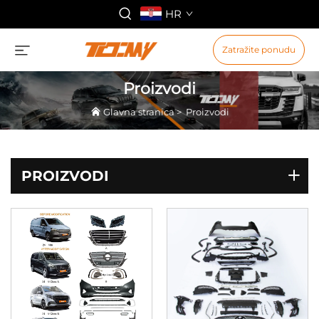
HR
Zatražite ponudu
Proizvodi
Glavna stranica
>
Proizvodi
PROIZVODI