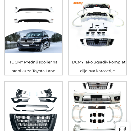
za prag ploče Trazna
Karoserija 3 komplet za Land
stepenica za Land Cruiser
Cruiser LC200
LC200 2008-2020
TDCMY Prednji spoiler na
TDCMY lako ugradiv komplet
braniku za Toyota Land
dijelova karoserije
Cruiser LC200
automobila rešetka, spoiler,
zaštitna traka za Nissan Patrol
Y62 2016-2020