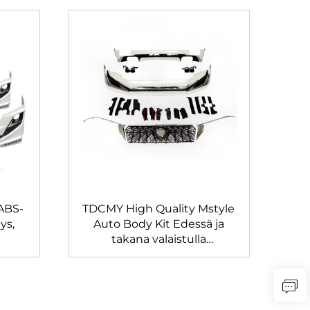
ABS-
TDCMY High Quality Mstyle
ys,
Auto Body Kit Edessä ja
takana valaistulla
ot
ympärysosalla Toyota Prado
12-
2018-2020 FJ150