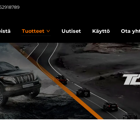
952918789
istä
Tuotteet
Uutiset
Käyttö
Ota yh