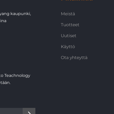
anyang kaupunki,
Meistä
ina
Tuotteet
Uutiset
Käyttö
Ota yhteyttä
to Teachnology
tään.