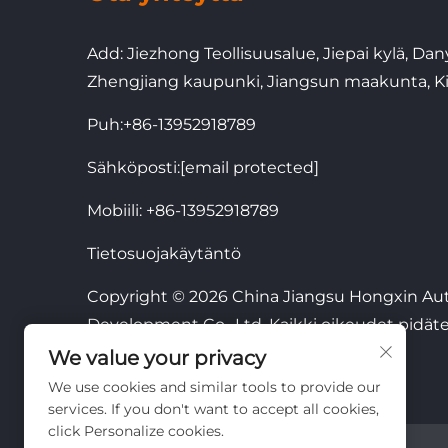
Add: Jiezhong Teollisuusalue, Jiepai kylä, D
Zhengjiang kaupunki, Jiangsun maakunta, Ki
Puh:
+86-13952918789
Sähköposti:
[email protected]
Mobiili:
+86-13952918789
Tietosuojakäytäntö
Copyright © 2026 China Jiangsu Hongxin Au
Development Co., Ltd. Kaikki oikeudet pidäte
We value your privacy
We use cookies and similar tools to provide our
services. If you don't want to accept all cookies,
click Personalize cookies.
VERKKOSIVUN LINKKI