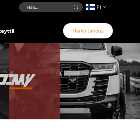
FI
Hanki tarjous
teyttä