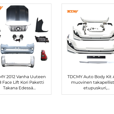
Y 2012 Vanha Uuteen
TDCMY Auto Body Kit 
 Face Lift Kori Paketti
muovinen takapellist
Takana Edessä
etupuskuri,
mäyspyörre Hila Valot
etusäleikkösumuval
i Paketti Toyota Prado
Toyota Prado FJ150 20
150 FJ150
2017