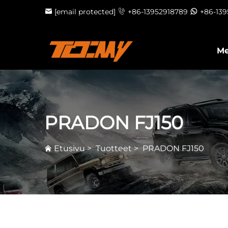
[email protected]
+86-13952918789
+86-13
Me
PRADON FJ150
Etusivu
>
Tuotteet
>
PRADON FJ150