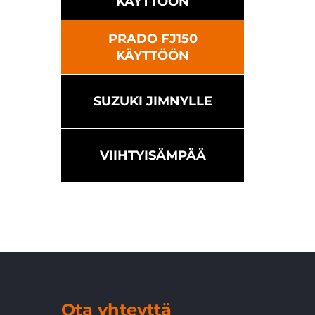
KÄYTTÖÖN
PRADO FJ150
KÄYTTÖÖN
SUZUKI JIMNYLLE
VIIHTYISÄMPÄÄ
Ota yhteyttä