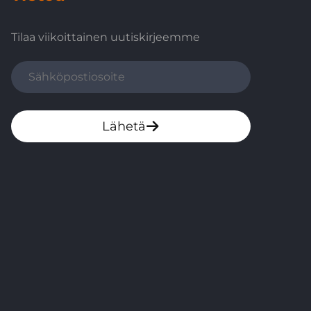
Tilaa viikoittainen uutiskirjeemme
Lähetä