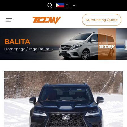
TL
Kumuha ng Quote
BALITA
Homepage
/
Mga Balita