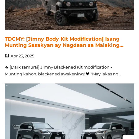
TDCMY: [Jimny Body Kit Modification] Isang
Munting Sasakyan ay Nagdaan sa Malaking
Pagbabago, Nagpapakita ng Dominasyon
Apr 23, 2025
nang walang Kompromiso!
🔥 [Dark samurai] Jimny Blackened Kit modification -
Munting kahon, blackened awakening! 🖤 "May lakas ng
loob bang lumabas ang iyong jimny na all black?" Mga
detalye ng body kit