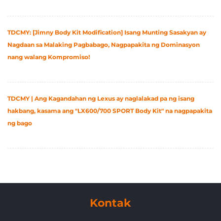
2025-05-13
TDCMY: [Jimny Body Kit Modification] Isang Munting Sasakyan ay
Nagdaan sa Malaking Pagbabago, Nagpapakita ng Dominasyon
nang walang Kompromiso!
2025-04-23
TDCMY | Ang Kagandahan ng Lexus ay naglalakad pa ng isang
hakbang, kasama ang "LX600/700 SPORT Body Kit" na nagpapakita
ng bago
2025-03-10
Kontak