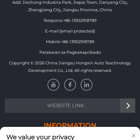
Add: Jiezhong Industria Park, Jiepai Town, Danyang City,
Zhengjiang City, Jiangsu Province, China
Telepono:
+86-13952918789
E-mail:
[email protected]
Mobile:
+86-13952918789
Patakaran sa Pagkakapribado
Copyright © 2026 China Jiangsu Hongxin Auto Teachnology
Development Co., Ltd. All rights reserved.
WEBSITE LINK
INFORMATION
We value your privacy
Mag-sign up upang makatanggap ng aming lingguhang