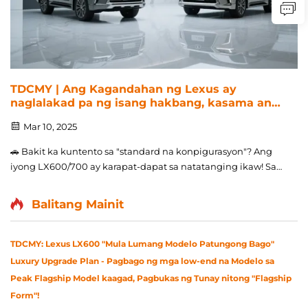
TDCMY | Ang Kagandahan ng Lexus ay
naglalakad pa ng isang hakbang, kasama ang
"LX600/700 SPORT Body Kit" na nagpapakita
Mar 10, 2025
ng bago
🚗 Bakit ka kuntento sa "standard na konpigurasyon"? Ang
iyong LX600/700 ay karapat-dapat sa natatanging ikaw! Sa
gitna ng makulay na kalangitan ng mga SUV na may
kahanginan, ang serye ng Lexus LX ay laging kinikilala dahil
Balitang Mainit
sa kahanga-hangang pagganap, mapagmataas na interior
at kamangha-manghang...
TDCMY: Lexus LX600 "Mula Lumang Modelo Patungong Bago"
Luxury Upgrade Plan - Pagbago ng mga low-end na Modelo sa
Peak Flagship Model kaagad, Pagbukas ng Tunay nitong "Flagship
Form"!