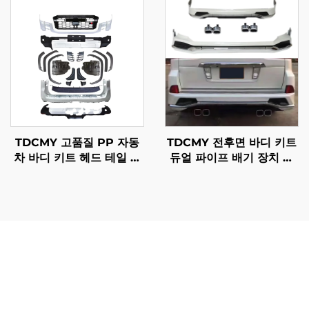
2020 FJ150용
TDCMY 고품질 PP 자동
TDCMY 전후면 바디 키트
차 바디 키트 헤드 테일 램
듀얼 파이프 배기 장치 포
프 프론트 범퍼 가드 도어
함 렉서스 LX570 2016-
몰딩 스포일러 2022 랜드
2020용
크루저 LC300GR용
토요타 랜드크루저 후면 범퍼는 차량 성능, 안전성 및 사용
편의성에 직접적인 영향을 미치는 다양한 실용적 이점을 제
공합니다. 무엇보다도 이 범퍼는 뛰어난 충격 보호 기능을
제공하여 충돌 시 발생하는 힘을 흡수하고 이를 차체 구조