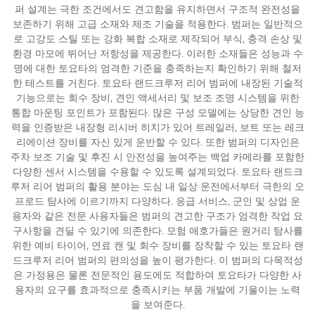
퍼 설계는 극한 조건에서도 견고함을 유지하면서 구조적 완전성을
보존하기 위해 고급 소재와 제조 기술을 적용한다. 범퍼는 일반적으
로 고강도 스틸 또는 강화 복합 소재로 제작되어 부식, 충격 손상 및
환경 마모에 뛰어난 저항성을 제공한다. 이러한 소재들은 성능과 수
명에 대한 토요타의 엄격한 기준을 충족하는지 확인하기 위해 철저
한 테스트를 거친다. 토요타 랜드크루저 리어 범퍼에 내장된 기술적
기능으로는 회수 장비, 견인 액세서리 및 보조 조명 시스템을 위한
통합 마운팅 포인트가 포함된다. 많은 구성 모델에는 상당한 견인 능
력을 인증받은 내장형 리시버 히치가 있어 트레일러, 보트 또는 레크
리에이션 장비를 자신 있게 운반할 수 있다. 또한 범퍼의 디자인은
주차 보조 기술 및 후진 시 안전성을 높여주는 백업 카메라를 포함한
다양한 센서 시스템을 수용할 수 있도록 설계되었다. 토요타 랜드크
루저 리어 범퍼의 활용 분야는 도심 내 일상 운전에서부터 극한의 오
프로드 탐사에 이르기까지 다양하다. 응급 서비스, 군인 및 상업 운
용자와 같은 전문 사용자들은 범퍼의 견고한 구조가 엄격한 작업 요
구사항을 견딜 수 있기에 의존한다. 모험 애호가들은 원거리 탐사를
위한 예비 타이어, 연료 캔 및 회수 장비를 장착할 수 있는 토요타 랜
드크루저 리어 범퍼의 편의성을 높이 평가한다. 이 범퍼의 다목적성
은 가정용은 물론 전문적인 용도에도 적합하여 토요타가 다양한 사
용자의 요구를 효과적으로 충족시키는 부품 개발에 기울이는 노력
을 보여준다.