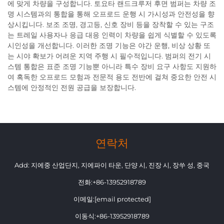
에 맞게 차량을 구성합니다. 토요타 랜드크루저 후면 범퍼는 차량 조
명 시스템과의 통합을 통해 오프로드 운행 시 가시성과 안전성을 향
상시킵니다. 보조 조명, 경고등, 신호 장비 등을 장착할 수 있는 구조
는 트레일 사용자나 응급 대응 인력이 차량을 쉽게 식별할 수 있도록
시인성을 개선합니다. 이러한 조명 기능은 야간 운행, 비상 상황 또
는 시야 확보가 어려운 지역 주행 시 필수적입니다. 범퍼의 전기 시
스템 통합은 표준 조명 기능뿐 아니라 특수 장비 요구 사항도 지원하
여 혹독한 오프로드 모험과 전문적 용도 전반에 걸쳐 중요한 안전 시
스템에 안정적인 전원 공급을 보장합니다.
연락처
Add: 지에중 산업단지, 지에파이 타운, 단양 시, 진장 시, 장쑤 성, 중국
전화:
+86-13952918789
이메일:
[email protected]
이동식:
+86-13952918789