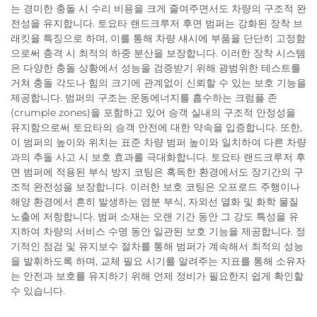
는 경미한 충돌 시 수리 비용을 크게 줄여주면서도 차량의 구조적 완
전성을 유지합니다. 토요타 랜드크루저 후면 범퍼는 강화된 장착 브
래킷을 특징으로 하며, 이를 통해 차량 섀시에 부품을 단단히 고정함
으로써 충격 시 최적의 하중 분산을 보장합니다. 이러한 장착 시스템
은 다양한 충돌 상황에서 성능을 검증받기 위해 광범위한 테스트를
거쳐 충돌 각도나 힘의 크기에 관계없이 신뢰할 수 있는 보호 기능을
제공합니다. 범퍼의 구조는 운동에너지를 흡수하는 크럼플 존
(crumple zones)을 포함하고 있어 승객 실내의 구조적 안정성을
유지함으로써 토요타의 승객 안전에 대한 약속을 입증합니다. 또한,
이 범퍼의 높이와 위치는 표준 차량 범퍼 높이와 일치하여 다른 차량
과의 추돌 사고 시 보호 효과를 극대화합니다. 토요타 랜드크루저 후
면 범퍼에 적용된 부식 방지 코팅은 혹독한 환경에서도 장기간의 구
조적 완전성을 보장합니다. 이러한 보호 코팅은 오프로드 주행이나
해양 환경에서 흔히 발생하는 염분 부식, 자외선 열화 및 화학 물질
노출에 저항합니다. 범퍼 소재는 오랜 기간 동안 그 강도 특성을 유
지하여 차량의 서비스 수명 동안 일관된 보호 기능을 제공합니다. 정
기적인 점검 및 유지보수 절차를 통해 범퍼가 계속해서 최적의 성능
을 발휘하도록 하며, 교체 필요 시기를 알려주는 지표를 통해 소유자
는 안전과 보호를 유지하기 위해 언제 정비가 필요한지 쉽게 확인할
수 있습니다.