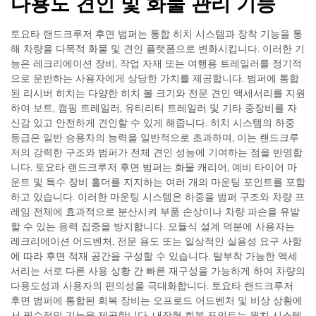
다용도 견인 및 화물 관리 기능
토요타 랜드크루저 후면 범퍼는 통합 히치 시스템과 장착 기능을 통
해 차량을 다목적 화물 및 견인 플랫폼으로 변화시킵니다. 이러한 기
능은 레크리에이션 장비, 작업 자재 또는 여행용 트레일러를 정기적
으로 운반하는 사용자에게 상당한 가치를 제공합니다. 범퍼에 통합
된 리시버 히치는 다양한 히치 볼 크기와 전문 견인 액세서리를 지원
하여 보트, 캠핑 트레일러, 유티리티 트레일러 및 기타 중장비를 자
신감 있고 안전하게 견인할 수 있게 해줍니다. 히치 시스템의 하중
등급은 일반 승용차의 능력을 일반적으로 초과하며, 이는 랜드크루
저의 강력한 구조와 범퍼가 전체 견인 성능에 기여하는 점을 반영합
니다. 토요타 랜드크루저 후면 범퍼는 화물 캐리어, 예비 타이어 마
운트 및 특수 장비 홀더를 지지하는 여러 개의 마운팅 포인트를 포함
하고 있습니다. 이러한 마운팅 시스템은 하중을 범퍼 구조와 차량 프
레임 전체에 효과적으로 분산시켜 부품 손상이나 차량 파손을 유발
할 수 있는 응력 집중을 방지합니다. 모듈식 설계 덕분에 사용자는
레크리에이션 어드벤처, 전문 용도 또는 일상적인 실용성 요구 사항
에 따라 후면 적재 공간을 구성할 수 있습니다. 탈부착 가능한 액세
서리는 서로 다른 사용 상황 간 빠른 재구성을 가능하게 하여 차량의
다용도성과 사용자의 편의성을 극대화합니다. 토요타 랜드크루저
후면 범퍼에 통합된 회복 장비는 오프로드 어드벤처 및 비상 상황에
서 필수적인 기능을 제공합니다. 내장형 회복 포인트는 윈치 시스템,