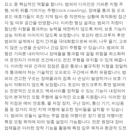
요소 중 핵심적인 역할을 합니다. 범퍼의 디자인은 가파른 지형 주
행, 바위 위를 기어가는 주행(rock crawling), 장애물 통과 등 오프
로드 애호가들이 외진 지역 탐사 중 직면하는 상황에 최적화된 접근
각 및 여유 공간을 반영합니다. 이러한 형상 설계는 범퍼가 차량이
험난한 지형을 통과하는 능력을 제한하지 않도록 하며, 보호 기능이
성능 저하로 이어지지 않도록 보장합니다. 토요타 랜드크루저 후면
범퍼의 설계에서 접지 간격을 극대화함으로써 바위, 나무 줄기, 고르
지 않은 노면을 손상이나 간섭 없이 주행할 수 있습니다. 범퍼의 외
형은 가파른 내리막이나 장애물을 통과할 때 걸릴 위험을 최소화하
여 운전자가 어려운 조건에서도 전진 주행을 유지할 수 있게 해줍니
다. 이러한 여유 간격의 장점은 좁은 통로나 불규칙한 지형을 정밀하
게 통과해야 하는 기술적인 오프로드 구간에서 특히 유용합니다. 범
퍼의 견고한 구조는 장애물과의 접촉 시 손상이 발생하거나 보호 기
능이 약화되지 않도록 보장합니다. 토요타 랜드크루저 후면 범퍼에
는 전문적인 오프로드 액세서리를 장착할 수 있는 기능이 내장되어
있어 본격적인 모험 주행에 필수적인 요소를 지원합니다. 이러한 장
착 지점은 예비 연료통, 물 저장 장치, 구난 장비, 통신 기기, 비상용
품 등 장거리 외진 지역 여행에 필요한 장비들을 설치할 수 있습니
다. 범퍼의 모듈식 설계는 주말 캠핑 여행이든 장기 원정 여행이든
특정 모험 목적에 따라 맞춤 설정이 가능합니다. 전문 원정대 장비
업체들은 이러한 장착 기능을 활용해 특정 임무 목적과 환경적 도전