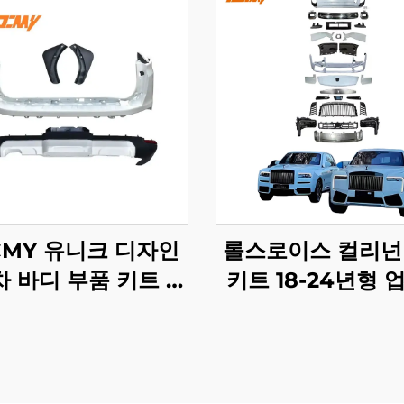
CMY 유니크 디자인
롤스로이스 컬리넌
 바디 부품 키트 도
키트 18-24년형 
딩 스포일러 헤드 테
이드 2025년형 
프 프론트 범퍼 가드
신형으로 보디 키트
루저 LC300GR용
지널 공장 LED 
트 제외)