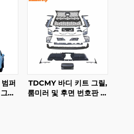
 범퍼
TDCMY 바디 키트 그릴,
업그레
룸미러 및 후면 번호판 포
구형에서
함 렉서스 LX570 2016-
 (오리
2020 리트로핏/업그레이
헤드라이
드용