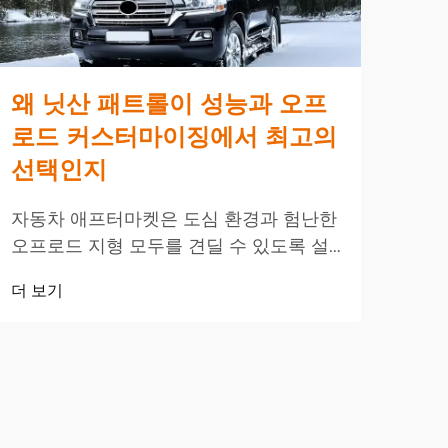
왜 닛산 패트롤이 성능과 오프
고
로드 커스터마이징에서 최고의
서
선택인지
방
자동차 애프터마켓은 도심 환경과 험난한
토요
오프로드 지형 모두를 견딜 수 있도록 설
인기
계된 차량의 커스터마이징 옵션 확대와
애프
더 보기
더 
함께 엄청난 성장을 경험해 왔습니다. 이
한 
러한 성능 향상이 가장 많이 요구되는 플
익성
랫폼 중 하나인 닛산 니...
도매 