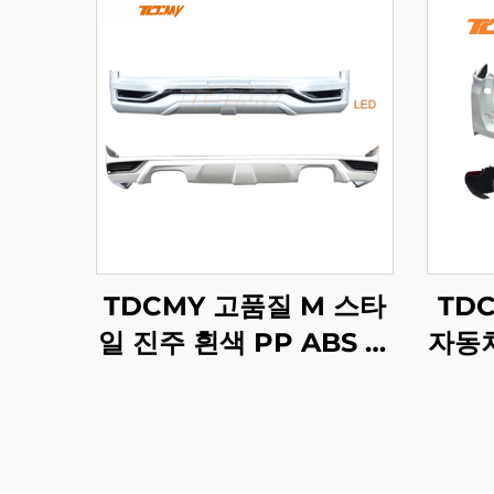
TDCMY 고품질 M 스타
TD
일 진주 흰색 PP ABS 프
자동차
론트 스포일러 리어 스포
어 몰
일러 LED 라이트 랜드크
일 램
루저 LC200 2016년형
랜드크