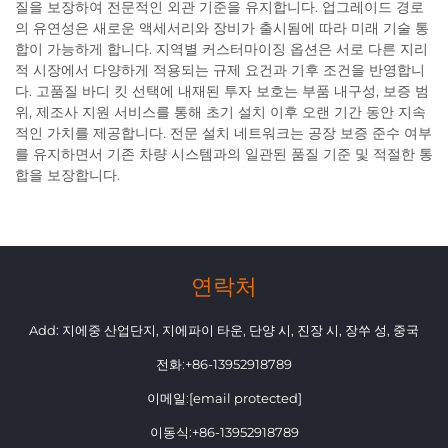
질을 보장하여 전문적인 외관 기준을 유지합니다. 업그레이드 경로
의 유연성은 새로운 액세서리와 장비가 출시됨에 따라 미래 기술 통
합이 가능하게 합니다. 지역별 커스터마이징 옵션은 서로 다른 지리
적 시장에서 다양하게 적용되는 규제 요건과 기후 조건을 반영합니
다. 고품질 바디 킷 선택에 내재된 투자 보호는 부품 내구성, 보증 범
위, 제조사 지원 서비스를 통해 초기 설치 이후 오랜 기간 동안 지속
적인 가치를 제공합니다. 전문 설치 네트워크는 공장 보증 준수 여부
를 유지하면서 기존 차량 시스템과의 일관된 품질 기준 및 적절한 통
합을 보장합니다.
연락처
Add: 지에중 산업단지, 지에파이 타운, 단양 시, 진장 시, 장쑤 성, 중국
전화:
+86-13952918789
이메일:
[email protected]
이동식:
+86-13952918789