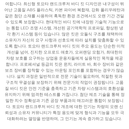
여합니다. 최신형 토요타 랜드크루저 바디 킷 디자인은 내구성이 뛰
어난 고품질 ABS 플라스틱, 카본 파이버 복합재, 강화 폴리우레탄과
같은 첨단 소재를 사용하여 혹독한 환경 조건에서도 오랜 기간 견딜
수 있도록 보장합니다. 현대적인 바디 킷에 내장된 기술적 기능으로
는 통합 LED 조명 시스템, 개선된 공기역학적 프로파일, 향상된 냉
각 환기 시스템 등이 있습니다. 많은 킷은 모듈식 구조를 채택하여
소유자가 자신의 요구 사항과 선호도에 따라 설치를 맞춤화할 수 있
도록 합니다. 토요타 랜드크루저 바디 킷의 주요 용도는 단순한 미적
개선을 넘어, 진지한 오프로드 애호가, 오퍼랜딩 모험가, 최대한의
차량 보호를 요구하는 상업용 운용자들에게 실용적인 목적을 제공
합니다. 프로페셔널 등급의 킷은 윈치, 라이트 바, 회수 장비와 같은
보조 장비를 장착할 수 있는 마운팅 포인트를 포함하는 경우가 많습
니다. 설치 과정은 일반적으로 전문 기술이 필요하며, 적절한 핏과
구조적 무결성을 보장하기 위해 전문가의 작업이 권장됩니다. 고품
질 바디 킷은 안전 기준을 충족하고 기존 차량 시스템과의 호환성을
유지하기 위해 엄격한 테스트를 거칩니다. 첨단 제조 기술을 통해 정
밀한 치수 정확성과 기존 공장 부품과의 매끄러운 통합이 보장됩니
다. 토요타 랜드크루저 바디 킷 개조에 대한 인기는 차량의 오랜 신
뢰성과 소유자 커뮤니티가 특정 용도에 맞게 형식과 기능을 모두 극
대화하려는 열망을 반영하며, 그 인기는 계속 증가하고 있습니다.