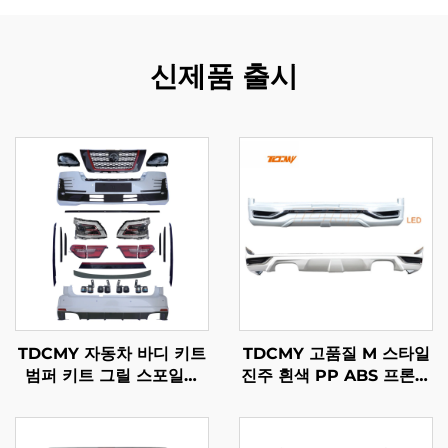
신제품 출시
TDCMY 자동차 바디 키트
TDCMY 고품질 M 스타일
범퍼 키트 그릴 스포일러
진주 흰색 PP ABS 프론트
안개등 프론트 앤 리어 범
스포일러 리어 스포일러
퍼 LED 헤드라이트 닛산
LED 라이트 랜드크루저
패트롤 RSS 2021용
LC200 2016년형