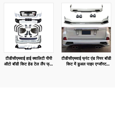
एलसी300-एमपी के लिए
साथ टोयोटा प्राडो 2018-
2020 एफजे150 के लिए
टीडीसीएमवाई हाई क्वालिटी पीपी
टीडीसीएमवाई फ्रंट एंड रियर बॉडी
ऑटो बॉडी किट हेड टेल लैंप फ्रंट
किट में डुअल पाइप एग्जॉस्ट
बंपर गार्ड डोर मोल्डिंग स्पॉइलर
लेक्सस एलएक्स570 2016-
2022 लैंड क्रूजर
2020 के लिए
एलसी300जीआर के लिए
टोयोटा लैंड क्रूजर रियर बम्पर वाहन के प्रदर्शन, सुरक्षा और उपयोगकर्ता
सुविधा को सीधे प्रभावित करने वाले कई व्यावहारिक लाभ प्रदान करता है।
सबसे पहले, बम्पर असाधारण झटका सुरक्षा प्रदान करता है, जो टक्कर के