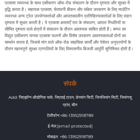
प्रकाश व्यवस्था के साथ एकीकरण ऑफ-रोड संचालन के दौरान दृश्यता और सुरक्षा में
वृद्धि करता है। सहायक प्रकाश, चेतावनी बीकन और संकेत उपकरण के लिए माउंटिंग
व्यवस्था अन्य ट्रेल उपयोगकर्ताओं और आपातकालीन प्रतिक्रियाकर्ताओं के लिए वाहन
दृश्यता में सुधार करती है। ये प्रकाश क्षमताएँ रात के संचालन, आपात स्थितियों या
सीमित दृश्यता वाले क्षेत्रों में संचालन के दौरान आवश्यक साबित होती हैं। बम्पर का
विद्युत एकीकरण मानक प्रकाश फलनों और विशेष उपकरण आवश्यकताओं दोनों का
समर्थन करता है, जिससे मांग वाले ऑफ-रोड साहसिक कार्यों और पेशेवर अनुप्रयोगों के
दौरान महत्वपूर्ण सुरक्षा प्रणालियों के लिए विश्वसनीय बिजली आपूर्ति सुनिश्चित होती है।
संपर्क
Add: जिएझॉन्ग औद्योगिक पार्क, जिएपाई टाउन, डेनयांग सिटी, जिनजियांग सिटी, जियांगसु
प्रांत, चीन
टेलीफोन:
+86-13952918789
ई-मेल:
[email protected]
मोबाइल:
+86-13952918789