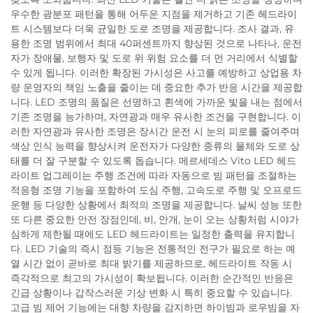
우수한 광분포 패턴을 통해 어두운 지점을 제거하고 기존 헤드라이
트 시스템보다 더욱 균일한 도로 조명을 제공합니다. 조사 결과, 유
용한 조명 범위에서 최대 40퍼센트까지 향상된 것으로 나타나, 운전
자가 장애물, 보행자 및 도로 위 위험 요소를 더 먼 거리에서 식별할
수 있게 됩니다. 이러한 확장된 가시성은 사고를 예방하고 상업용 차
량 운영자의 책임 노출을 줄이는 데 중요한 추가 반응 시간을 제공합
니다. LED 조명의 품질은 선명하고 흰색에 가까운 빛을 내는 점에서
기존 조명을 능가하며, 자연광과 매우 유사한 조건을 구현합니다. 이
러한 자연광과 유사한 조명은 장시간 운전 시 눈의 피로를 줄여주며
색상 인식 능력을 향상시켜 운전자가 다양한 종류의 물체와 도로 상
태를 더 잘 구분할 수 있도록 돕습니다. 메르세데스 Vito LED 헤드
라이트 업그레이는 주행 조건에 따라 자동으로 빔 패턴을 조절하는
적응형 조명 기능을 포함하여 도심 주행, 고속도로 주행 및 오프로드
운행 등 다양한 상황에서 최적의 조명을 제공합니다. 날씨 성능 또한
또 다른 중요한 안전 장점인데, 비, 안개, 눈이 오는 상황처럼 시야가
심하게 제한될 때에도 LED 헤드라이트는 일정한 출력을 유지합니
다. LED 기술의 즉시 점등 기능은 전통적인 전구가 필요로 하는 예
열 시간 없이 곧바로 최대 밝기를 제공하므로, 헤드라이트 작동 시
즉각적으로 최고의 가시성이 확보됩니다. 이러한 순간적인 반응은
긴급 상황이나 갑작스러운 기상 변화 시 특히 중요할 수 있습니다.
고급 빔 제어 기능에는 대향 차량을 감지하면 하이빔과 로우빔을 자