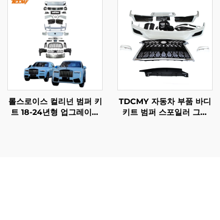
루저 LC200용
랜드크루저 LC300-M용
롤스로이스 컬리넌 범퍼 키
TDCMY 자동차 부품 바디
트 18-24년형 업그레이드
키트 범퍼 스포일러 그릴
2025년형 구형에서 신형으
렉서스 LX570 2016 2017
로 보디 키트 (오리지널 공
2018 2019 2020용
장 LED 헤드라이트 제외)
메르세데스 비토 LED 헤드라이트 업그레이는 일상 운행 및
장기적인 차량 소유 비용에 직접적인 영향을 미치는 실질적
인 이점을 제공합니다. 에너지 효율성은 주요 장점 중 하나
로, LED 기술은 기존 할로겐 시스템 대비 최대 60% 적은 전