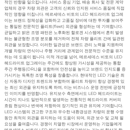
적인 반향을 일으킵니다. 서비스 중심 기업, 배송 회사 및 전문 계약
업체의 경우 차량 외관은 고객의 신뢰와 인지된 서비스 품질에 직접
적인 영향을 미칩니다. 메르세데스 비토의 LED 헤드라이트 업그레
이는 브랜드 정체성을 강화하고 고품질 장비에 대한 투자를 보여주
는 통일된 전문적인 플리트(fleet) 외관을 형성하는 데 기여합니다.
균일하고 밝은 조명 패턴은 노후화된 할로겐 시스템에서 흔히 발생
하는 불균형한 조명 분포를 제거하여 전체 차량 플리트 간에 일관된
외관을 보장합니다. 이러한 일관성은 브랜드 관리 노력을 지원하며
개별 차량의 연식이나 주행 거리에 관계없이 전문적인 수준을 유지
하는 데 도움이 됩니다. 미적 개선을 넘어, 메르세데스 비토의 LED
헤드라이트 업그레이는 주간에도 향상된 가시성을 제공하는 통합
주간 주행등(DRL)을 포함하여 안전성을 높이고 브랜드 인지도를 증
가시키는 독특한 조명 특성을 창출합니다. 현대적인 LED 기술은 최
신 자동차 디자인 트렌드와 부합하여 플리트 차량이 항상 경쟁력 있
는 최신 외관을 유지하도록 하며, 이는 비즈니스 운영 전반에 긍정적
인 이미지를 반영합니다. 유지보수 측면에서도 LED 헤드라이트는
시간이 지나도 일반적으로 발생하는 전통적인 헤드라이트 커버의
흐림 현상이나 변색에 저항하여 장기적인 외관 유지에 기여합니다.
LED 시스템의 견고한 구조와 우수한 내환경성은 차량의 운행 수명
동안 최적의 외관을 유지하는 데 도움이 되며, 외관 보수 및 교체 필
요성을 줄여줍니다. 경쟁이 치열한 시장에서 운영하는 기업들에게