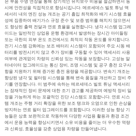
은 부품 수명 연장을 통해 장기적인 유지보수 비용을 절감하면서 동
시에 안전성을 직접적으로 향상시킵니다. 메르세데스 빌토 튜닝 액
세서리 내의 엔진 성능 개조는 공기 흡입 최적화와 배기 시스템 효율
성에 집중하여 배기가스 규정 준수 및 보증 범위를 해치지 않으면서
도 향상된 출력 전달과 연료 효율을 실현합니다. 냉각 시스템 업그레
이드는 일반적인 상업용 운행 환경에서 발생하는 장시간 아이들링
또는 극한의 외부 온도 조건에서도 최적의 작동 온도를 유지합니다.
전기 시스템 강화에는 보조 배터리 시스템이 포함되어 주요 시동 배
터리를 방전시키지 않고 추가 장비를 구동할 수 있어 액세서리 사용
여부에 관계없이 차량의 신뢰성 있는 작동을 보장합니다. 고성능 알
터네이터 업그레이드는 통신 장비, 조명 시스템 및 공구 충전 요구사
항을 지원하기 위해 증가된 충전 용량을 제공합니다. 변속기 개조는
향상된 냉각 및 필터링 시스템을 통해 변속 품질을 개선하고 정비 주
기를 연장합니다. 이 범주에 속하는 메르세데스 빌토 튜닝 액세서리
는 잠재적인 정비 문제에 대한 조기 경고를 제공하며 예방적 정비 일
정을 가능하게 하는 포괄적인 진단 시스템도 포함합니다. 연료 시스
템 개조는 주행 거리 확장을 위한 보조 탱크와 오염으로 인한 손상을
방지하는 연료 필터 업그레이드를 포함합니다. 이러한 성능 향상 기
능들은 상호 보완적으로 작동하여 다양한 사업용 활용과 환경 조건
에서 운용 능력을 향상시키면서 소유 비용을 줄이는 더 우수한 역량
과 신뢰성, 효율성을 갖춘 상업용 차량을 만들어냅니다.