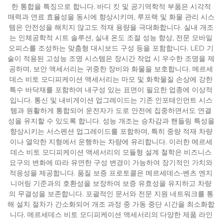
한 통합을 특징으로 합니다. 바디 킷 및 공기역학적 부품은 시각적
매력과 연료 효율성을 동시에 향상시키며, 루프랙 및 화물 관리 시스
템은 안전성을 해치지 않고도 적재 용량을 극대화합니다. 실내 개조
는 인체공학적 시트 솔루션, 실내 온도 조절 성능 향상, 전문 모바일
오피스를 조성하는 맞춤형 대시보드 구성 등을 포함합니다. LED 기
술이 적용된 고성능 조명 시스템은 장시간 작업 시 우수한 조명을 제
공하며, 보안 액세서리는 귀중한 장비와 화물을 보호합니다. 메르세
데스 비토 모디피케이션 액세서리는 마모 및 화학물질 손상에 강한
특수 바닥재를 포함하여 내구성 있는 표면이 필요한 업종에 이상적
입니다. 통신 및 내비게이션 업그레이드는 기존 인포테인먼트 시스
템과 원활하게 통합되어 운전자가 도로 안전에 집중하면서도 연결
성을 유지할 수 있도록 합니다. 성능 개조는 승차감과 핸들링 특성을
향상시키는 서스펜션 업그레이드를 포함하며, 특히 중량 적재 차량
이나 열악한 지형에서 운행하는 차량에 유리합니다. 이러한 메르세
데스 비토 모디피케이션 액세서리의 모듈형 설계 철학은 비즈니스
요구의 변화에 따라 유연한 구성 변경이 가능하여 장기적인 가치와
적응성을 제공합니다. 품질 보증 프로토콜은 메르세데스-벤츠 엔지
니어링 기준과의 호환성을 보장하여 보증 유효성을 유지하고 차량
의 무결성을 보존합니다. 포괄적인 문서와 전문 지원 네트워크를 통
해 설치 절차가 간소화되어 개조 과정 중 가동 중단 시간을 최소화합
니다. 메르세데스 비토 모디피케이션 액세서리의 다양한 제품 라인