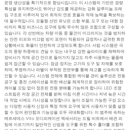
운영 생산성을 획기적으로 향상시킵니다. 이 시스템의 기반은 경량
특성을 유지하면서도 뛰어난 강도를 제공하는 강화 알루미늄 프레
임 구조로 이루어져 있어 최적의 연료 효율과 적재 능력을 확보하는
데 필수적입니다. 모듈형 선반 유닛은 소형 부품, 도구 또는 대형 장
비까지 특정 비즈니스 요구에 맞춰 무수히 많은 조합으로 구성할 수
있습니다. 각 선반에는 차량 이동 중 물건이 미끄러지는 것을 방지하
는 안전 리프와 미끄럼 방지 표면이 적용되어 급정차나 급격한 회전
상황에서도 화물이 안전하게 고정되도록 합니다. 서랍 시스템은 극
도의 중량 하중에도 견딜 수 있는 내구성 강한 슬라이드를 채택하여
정비사가 적재 공간 안으로 들어가지 않고도 자주 사용하는 물품에
쉽게 접근할 수 있습니다. 잠금 장치는 고가의 도구 및 자재를 보호
하며, 투명하거나 라벨이 부착된 전면부를 통해 재고를 신속하게 확
인할 수 있습니다. 시스템 전체에 통합된 케이블 관리 솔루션은 전동
공구 및 충전 스테이션을 위한 배선을 체계적으로 정리하여 위험한
케이블 꼬임 없이 정돈된 전원 분배를 가능하게 합니다. LED 조명
스트립은 저장 공간 전체를 밝혀 아침 이른 시간이나 저녁 늦은 시간
대 작업 시에도 가시성을 보장합니다. 높이 조절이 가능한 구성 요소
는 다양한 사용자 신장과 특정 적재 요구에 맞게 사용자가 맞춤 설정
할 수 있어 편안함과 기능성을 모두 극대화합니다. 이 범주에 속하는
메르세데스 Vito 모디피케이션 액세서리는 드릴 비트에서 배관 피
팅에 이르기까지 일반적인 산업용 도구를 위한 특수 홀더를 포함하