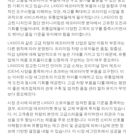
게는 고품질 애프터마켓 부품에 대한 수요 증가를 활용할 수 있는 중요
한 기회가 되고 있습니다. LX600 애프터마켓 부품의 시장 동향과 구체
적인 요구사항을 이해하는 것은, 재고를 확대하고 프리미엄 시장을 효
과적으로 서비스하려는 유통업체들에게 필수적입니다. LX600의 정
교한 디자인과 첨단 엔지니어링은 애프터마켓 분야에서 고유한 도전과
기회를 만들어내며, 유통업체들이 다양한 고객의 요구를 충족시키면서
도 뛰어난 품질 기준을 유지해야 함을 의미합니다.
LX600과 같은 고급 차량의 애프터마켓 산업은 일반 자동차 부문과는
다른 원칙에 따라 운영된다. 프리미엄 차량 소유자들은 품질, 맞춤성,
마감 상태에 대해 일반적으로 더 높은 기대를 가지고 있기 때문에, 유통
업체가 제품 포트폴리오를 신중하게 구성하는 것이 매우 중요하다.
LX600의 정교한 디자인 언어와 고급 소재는 오리지널 장비 제조사
(OEM) 사양을 충족하거나 초과하는 애프터마켓 부품을 요구한다. 이
는 이러한 시장 세그먼트의 미묘한 차이를 이해하고 있는 유통업체에
게 도전과 동시에 기회를 제공한다. 고급 차량 부품을 다룰 때에는 평판
이 좋은 제조업체와의 관계 구축 및 엄격한 품질 관리 절차 유지가 무엇
보다 중요해진다.
시장 조사에 따르면 LX600 소유자들은 엄격한 품질 기준을 충족하는
경우, 프리미엄 애프터마켓 튜닝 및 교체 부품에 투자할 의사가 있습니
다. 이 고객층은 차량의 본연의 고급스러움을 유지하면서 외관과 기능
성을 모두 향상시키는 제품을 주로 선호합니다. 이러한 소비자 선호를
이해함으로써 유통업체는 재고 관리 및 공급업체 파트너십에 관한 정
보에 기반한 결정을 내릴 수 있습니다. 이 시장 세그먼트에서 성공을 거