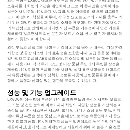
외장 튜닝은 LX600 애프터마켓 부품 중 가장 인기 있는 카테고리로,
소유자들이 차량의 외관을 개인화하고 도로 위 존재감을 강화하려는
욕구에서 비롯됩니다. 바디 킷, 그릴, 범퍼 어셈블리 및 조명 업그레이
드가 이 분야의 핵심을 이루며, 각 구성 요소는 고객의 기대를 충족시키
기 위해 정밀한 맞춤성과 고품질 소재를 요구합니다. 현대 자동차 설계
의 복잡성으로 인해 애프터마켓 외장 부품은 기능성이나 안전 기능을
저해하지 않으면서도 최신 운전자 보조 시스템, 센서 및 전자 장치와 원
활하게 통합되어야 합니다.
외장 부품의 품질 고려 사항은 시각적 외관을 넘어서 내구성, 기상 환경
저항성 및 공장 시스템과의 호환성을 포함합니다. 고급 응용 분야에는
일반적으로 고품질 ABS 플라스틱, 탄소섬유 및 알루미늄 합금 등의 소
재가 사용되며, 각각 무게, 강도 및 마감 품질 측면에서 뚜렷한 장점을
제공합니다. 이러한 부품의 기술 사양 및 설치 요구사항을 이해함으로
써 유통업체는 고객에게 정확한 정보를 제공하고 반품률을 줄이며 시
장에서 품질과 신뢰성 있는 평판을 구축할 수 있습니다.
성능 및 기능 업그레이드
LX600의 성능 향상 부품은 엔진 출력과 핸들링 특성에서부터 오프로
드 기능 및 견인 능력에 이르기까지 차량의 다양한 성능을 개선하는 데
중점을 둡니다. 서스펜션 시스템, 흡기 및 배기 시스템 튜닝 부품, 전자
제어 튜닝 부품은 성능 중심 고객을 대상으로 하는 유통업체에게 중요
한 기회를 제공합니다. 이러한 제품들은 일반적으로 높은 수익 마진을
제공하지만, 효과적으로 마케팅하고 지원하기 위해 더 높은 기술 전문