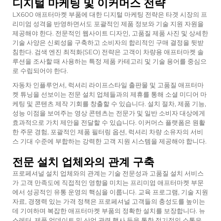
디지털 마케팅 및 이커머스 전략
LX600 애프터마켓 부품에 대한 디지털 마케팅 전략은 타겟 시장의 프
리미엄 성격을 반영하면서도 포괄적인 제품 정보와 기술 지원 자원을
제공해야 한다. 전문적인 웹사이트 디자인, 고품질 제품 사진 및 상세한
기술 사양은 신뢰성을 구축하고 소비자의 합리적인 구매 결정을 뒷받
침한다. 검색 엔진 최적화(SEO) 전략은 고객이 차량용 애프터마켓 솔
루션을 조사할 때 사용하는 특정 제품 카테고리 및 기술 용어를 중심으
로 수립되어야 한다.
자동차 인플루언서, 럭셔리 라이프스타일 출판물 및 고품질 애프터마
켓 튜닝을 선보이는 전문 설치 업체들과의 제휴를 통해 소셜 미디어 마
케팅 및 콘텐츠 제작 기회를 창출할 수 있습니다. 설치 절차, 제품 기능,
성능 이점을 보여주는 영상 콘텐츠는 전문가 및 일반 소비자 대상에게
효과적으로 가치 제안을 전달할 수 있습니다. 이커머스 플랫폼은 원활
한 주문 경험, 포괄적인 제품 필터링 옵션, 럭셔리 차량 소유자의 서비
스 기대 수준에 부합하는 강력한 고객 지원 시스템을 제공해야 합니다.
전문 설치 업체와의 관계 구축
프로페셔널 설치 업체와의 관계는 기술 전문성과 고품질 설치 서비스
가 고객 만족도에 직접적인 영향을 미치는 프리미엄 애프터마켓 부문
에서 성공적인 유통 운영의 핵심을 이룹니다. 교육 프로그램, 기술 지원
자료, 경쟁력 있는 가격 정책은 프로페셔널 고객들의 충성도를 높이는
데 기여하며 복잡한 애프터마켓 부품의 정확한 설치를 보장합니다. 뉴
스레터, 제품 업데이트 및 산업 관련 행사 등을 통한 정기적인 소통은