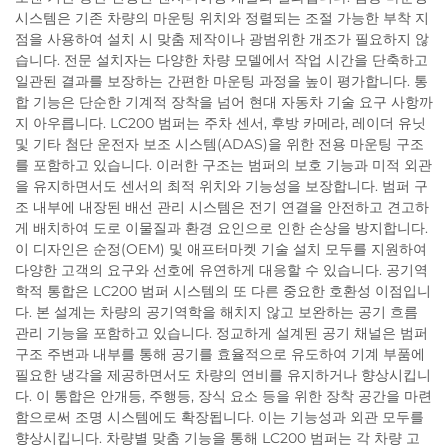
시스템은 기존 차량의 마운팅 위치와 정렬되는 조절 가능한 부착 지
점을 사용하여 설치 시 맞춤 제작이나 광범위한 개조가 필요하지 않
습니다. 전문 설치자는 다양한 차량 모델에서 작업 시간을 단축하고
일관된 결과를 보장하는 간편한 마운팅 과정을 높이 평가합니다. 통
합 기능은 단순한 기계적 장착을 넘어 현대 자동차 기술 요구 사항까
지 아우릅니다. LC200 범퍼는 주차 센서, 후방 카메라, 레이더 유닛
및 기타 첨단 운전자 보조 시스템(ADAS)을 위한 전용 마운팅 구조
를 포함하고 있습니다. 이러한 구조는 범퍼의 보호 기능과 미적 외관
을 유지하면서도 센서의 최적 위치와 기능성을 보장합니다. 범퍼 구
조 내부에 내장된 배선 관리 시스템은 전기 연결을 안전하고 견고하
게 배치하여 도로 이물질과 환경 요인으로 인한 손상을 방지합니다.
이 디자인은 순정(OEM) 및 애프터마켓 기술 설치 모두를 지원하여
다양한 고객의 요구와 선호에 유연하게 대응할 수 있습니다. 공기역
학적 통합은 LC200 범퍼 시스템의 또 다른 중요한 호환성 이점입니
다. 본 설계는 차량의 공기역학을 해치지 않고 보완하는 공기 흐름
관리 기능을 포함하고 있습니다. 정교하게 설계된 공기 채널은 범퍼
구조 주변과 내부를 통해 공기를 효율적으로 유도하여 기계 부품에
필요한 냉각을 제공하면서도 차량의 연비를 유지하거나 향상시킵니
다. 이 통합은 안개등, 주행등, 장식 요소 등을 위한 장착 공간을 마련
함으로써 조명 시스템에도 확장됩니다. 이는 기능성과 외관 모두를
향상시킵니다. 차량별 맞춤 기능을 통해 LC200 범퍼는 각 차량 고