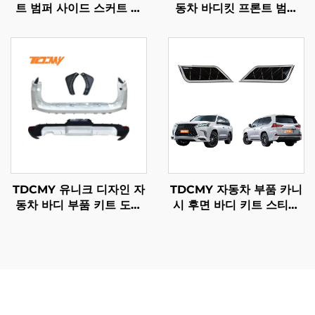
트 범퍼 사이드 스커트 리
동차 바디킷 프론트 범퍼
어 범퍼 바디 키트 메르세
포함 2022 랜드크루저
데스 벤츠 Vito용
LC300-MP용
TDCMY 유니크 디자인 자
TDCMY 자동차 부품 카니
동차 바디 부품 키트 도어
시 후면 바디 키트 스티커
몰딩 스포일러 헤드 테일
렉서스 LX570 2016-2020
램프 프론트 범퍼 가드 랜
용
드크루저 LC300GR용
LC200 범퍼는 차량 소유자와 운용자에게 직접적인 이점을