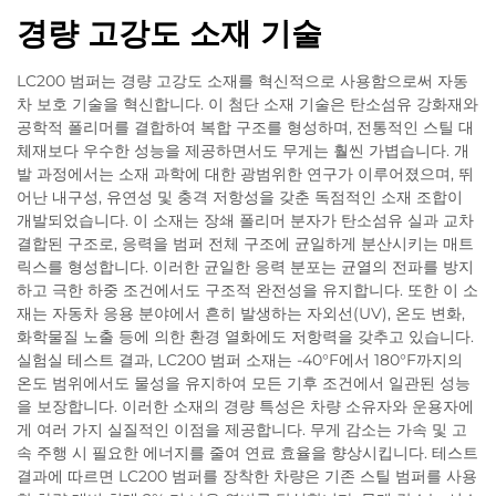
경량 고강도 소재 기술
LC200 범퍼는 경량 고강도 소재를 혁신적으로 사용함으로써 자동
차 보호 기술을 혁신합니다. 이 첨단 소재 기술은 탄소섬유 강화재와
공학적 폴리머를 결합하여 복합 구조를 형성하며, 전통적인 스틸 대
체재보다 우수한 성능을 제공하면서도 무게는 훨씬 가볍습니다. 개
발 과정에서는 소재 과학에 대한 광범위한 연구가 이루어졌으며, 뛰
어난 내구성, 유연성 및 충격 저항성을 갖춘 독점적인 소재 조합이
개발되었습니다. 이 소재는 장쇄 폴리머 분자가 탄소섬유 실과 교차
결합된 구조로, 응력을 범퍼 전체 구조에 균일하게 분산시키는 매트
릭스를 형성합니다. 이러한 균일한 응력 분포는 균열의 전파를 방지
하고 극한 하중 조건에서도 구조적 완전성을 유지합니다. 또한 이 소
재는 자동차 응용 분야에서 흔히 발생하는 자외선(UV), 온도 변화,
화학물질 노출 등에 의한 환경 열화에도 저항력을 갖추고 있습니다.
실험실 테스트 결과, LC200 범퍼 소재는 -40°F에서 180°F까지의
온도 범위에서도 물성을 유지하여 모든 기후 조건에서 일관된 성능
을 보장합니다. 이러한 소재의 경량 특성은 차량 소유자와 운용자에
게 여러 가지 실질적인 이점을 제공합니다. 무게 감소는 가속 및 고
속 주행 시 필요한 에너지를 줄여 연료 효율을 향상시킵니다. 테스트
결과에 따르면 LC200 범퍼를 장착한 차량은 기존 스틸 범퍼를 사용