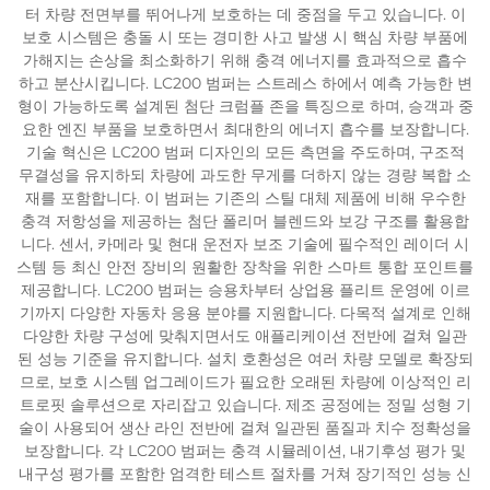
터 차량 전면부를 뛰어나게 보호하는 데 중점을 두고 있습니다. 이
보호 시스템은 충돌 시 또는 경미한 사고 발생 시 핵심 차량 부품에
가해지는 손상을 최소화하기 위해 충격 에너지를 효과적으로 흡수
하고 분산시킵니다. LC200 범퍼는 스트레스 하에서 예측 가능한 변
형이 가능하도록 설계된 첨단 크럼플 존을 특징으로 하며, 승객과 중
요한 엔진 부품을 보호하면서 최대한의 에너지 흡수를 보장합니다.
기술 혁신은 LC200 범퍼 디자인의 모든 측면을 주도하며, 구조적
무결성을 유지하되 차량에 과도한 무게를 더하지 않는 경량 복합 소
재를 포함합니다. 이 범퍼는 기존의 스틸 대체 제품에 비해 우수한
충격 저항성을 제공하는 첨단 폴리머 블렌드와 보강 구조를 활용합
니다. 센서, 카메라 및 현대 운전자 보조 기술에 필수적인 레이더 시
스템 등 최신 안전 장비의 원활한 장착을 위한 스마트 통합 포인트를
제공합니다. LC200 범퍼는 승용차부터 상업용 플리트 운영에 이르
기까지 다양한 자동차 응용 분야를 지원합니다. 다목적 설계로 인해
다양한 차량 구성에 맞춰지면서도 애플리케이션 전반에 걸쳐 일관
된 성능 기준을 유지합니다. 설치 호환성은 여러 차량 모델로 확장되
므로, 보호 시스템 업그레이드가 필요한 오래된 차량에 이상적인 리
트로핏 솔루션으로 자리잡고 있습니다. 제조 공정에는 정밀 성형 기
술이 사용되어 생산 라인 전반에 걸쳐 일관된 품질과 치수 정확성을
보장합니다. 각 LC200 범퍼는 충격 시뮬레이션, 내기후성 평가 및
내구성 평가를 포함한 엄격한 테스트 절차를 거쳐 장기적인 성능 신