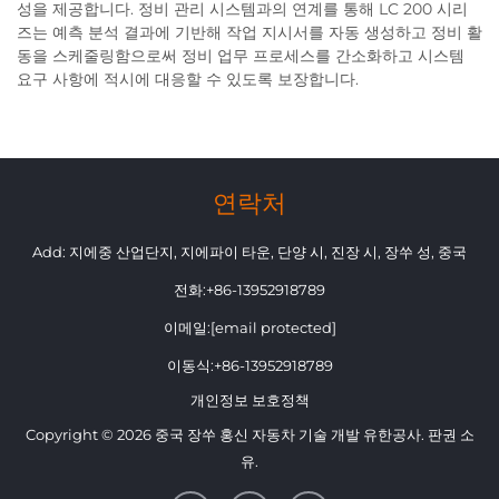
성을 제공합니다. 정비 관리 시스템과의 연계를 통해 LC 200 시리
즈는 예측 분석 결과에 기반해 작업 지시서를 자동 생성하고 정비 활
동을 스케줄링함으로써 정비 업무 프로세스를 간소화하고 시스템
요구 사항에 적시에 대응할 수 있도록 보장합니다.
연락처
Add: 지에중 산업단지, 지에파이 타운, 단양 시, 진장 시, 장쑤 성, 중국
전화:
+86-13952918789
이메일:
[email protected]
이동식:
+86-13952918789
개인정보 보호정책
Copyright © 2026 중국 장쑤 홍신 자동차 기술 개발 유한공사. 판권 소
유.