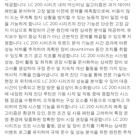
제공합니다. LC 200 시리즈 내의 머신러닝 알고리즘은 과거 데이터
패턴을 분석하여 고장 발생 이전에 문제를 예측함으로써, 비용이 많
이 드는 무계획 정지 상황을 방지할 수 있는 능동적 정비 일정 수립
을 가능하게 합니다. LC 200 시리즈의 진단 기능은 단순한 고장 감
지 이상으로 확장되어 근본 원인에 대한 상세한 분석을 제공하며, 유
지보수 팀이 증상 치료가 아닌 근본적인 문제를 해결할 수 있도록 지
원합니다. LC 200 시리즈의 트렌드 분석 기능은 시간 경과에 따른
성능 저하를 추적하여 계획된 정비 downtimes 동안 조치를 취할
수 있도록 조기 경고 지표를 제공합니다. LC 200 시리즈는 시스템
성능, 정비 활동 및 최적화 권장 사항을 문서화하는 상세한 정비 보
고서를 생성하여 규정 준수 및 지속적 개선 활동을 위한 가치 있는
역사적 기록을 만들어냅니다. 원격 진단 기능을 통해 전문 기술자가
현장 외 위치에서도 LC 200 시리즈의 성능을 분석할 수 있어 대응
시간이 단축되고 현장 방문 필요성이 최소화됩니다. LC 200 시리즈
에 내장된 자체 진단 루틴은 가동 시작 및 작동 중에 종합적인 시스
템 점검을 수행하며, 오작동하는 구성 요소를 자동으로 식별하고 격
리하여 전체 시스템 기능을 유지합니다. LC 200 시리즈의 예측 알
고리즘은 환경적 요인, 운전 조건 및 사용 패턴을 고려하여 특정 운
영 환경에 맞춤화된 정확한 정비 시점 권장을 제공합니다. LC 200
시리즈는 모든 시스템 활동, 경보 및 정비 조치를 기록하는 상세한
이벤트 로그를 유지하여 규제 준수 및 성능 분석을 위한 완전한 추적