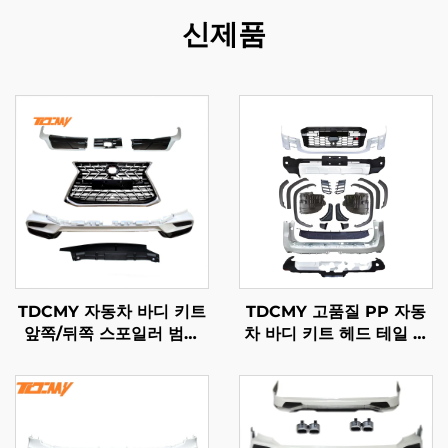
신제품
TDCMY 자동차 바디 키트
TDCMY 고품질 PP 자동
앞쪽/뒤쪽 스포일러 범퍼
차 바디 키트 헤드 테일 램
가드 안개등 그릴 도어 몰
프 프론트 범퍼 가드 도어
딩 LX570 2021년형 렉서
몰딩 스포일러 2022 랜드
스용
크루저 LC300GR용