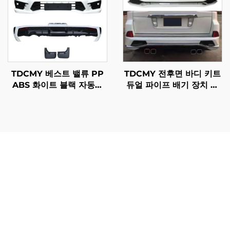
TDCMY 베스트 밸류 PP
TDCMY 전후면 바디 키트
ABS 화이트 블랙 자동차
듀얼 파이프 배기 장치 포
바디 키트 프론트 범퍼 리
함 렉서스 LX570 2016-
어 범퍼 스포일러 머드가드
2020용
랜드크루저 LC300-M용
LC 200 시리즈는 조직의 생산성 향상과 비용 절감으로 직
접적으로 이어지는 중요한 운영 개선을 제공합니다. 사용자
는 고급 처리 아키텍처 덕분에 빠른 시스템 응답 속도를 경
험할 수 있으며, 이 아키텍처는 복잡한 계산 및 데이터 처리
작업을 매우 효율적으로 수행합니다. LC 200 시리즈는 구
성 요소 마모를 예측하고 예방 정비를 자동으로 예약하는 지
능형 셀프 모니터링 기능을 통해 유지보수 요구 사항을 줄입