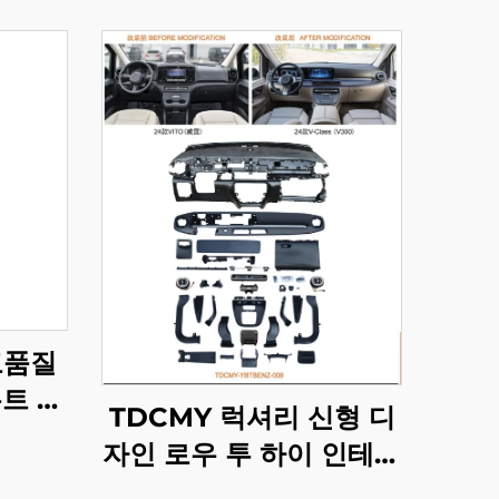
고품질
트 범
TDCMY 럭셔리 신형 디
드크루
자인 로우 투 하이 인테리
P용
어 대시보드 2016-2023