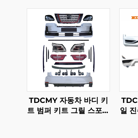
TDCMY 자동차 바디 키
TD
트 범퍼 키트 그릴 스포일
일 진
러 안개등 프론트 앤 리어
론트
범퍼 LED 헤드라이트 닛
일러 