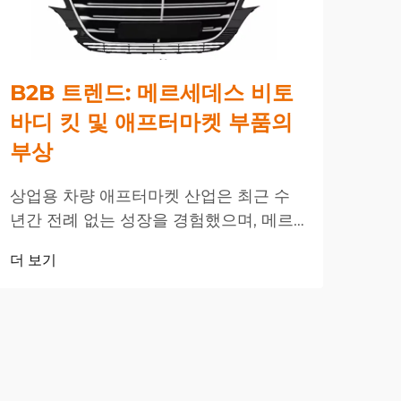
B2B 트렌드: 메르세데스 비토
다
바디 킷 및 애프터마켓 부품의
의 
부상
법
상업용 차량 애프터마켓 산업은 최근 수
최근
년간 전례 없는 성장을 경험했으며, 메르
급격
세데스 비토 바디 킷이 B2B 분야에서 주
킷은
더 보기
더 
도적인 역할을 하고 있다. 이러한 변화는
에서
상업용 차량에 대한 진화하는 비즈니스
한 
니즈를 반영한다...