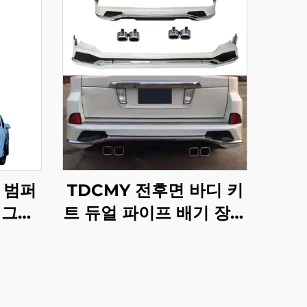
 범퍼
TDCMY 전후면 바디 키
업그레
트 듀얼 파이프 배기 장치
구형에서
포함 렉서스 LX570
 (오리
2016-2020용
헤드라이