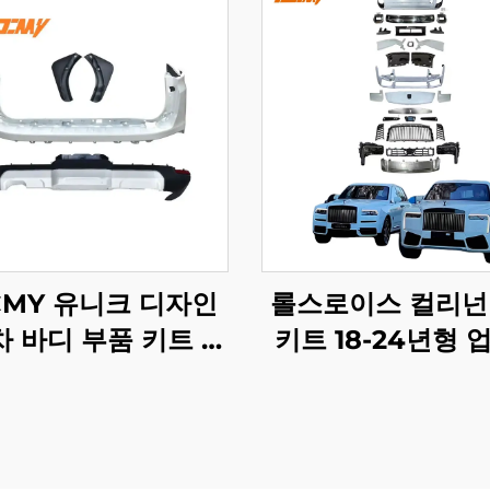
CMY 유니크 디자인
롤스로이스 컬리넌
 바디 부품 키트 도
키트 18-24년형 
딩 스포일러 헤드 테
이드 2025년형 
프 프론트 범퍼 가드
신형으로 보디 키트
루저 LC300GR용
지널 공장 LED 
트 제외)