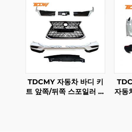
TDCMY 자동차 바디 키
TD
트 앞쪽/뒤쪽 스포일러 범
자동차
퍼 가드 안개등 그릴 도어
어 몰
몰딩 LX570 2021년형
일 램
렉서스용
랜드크