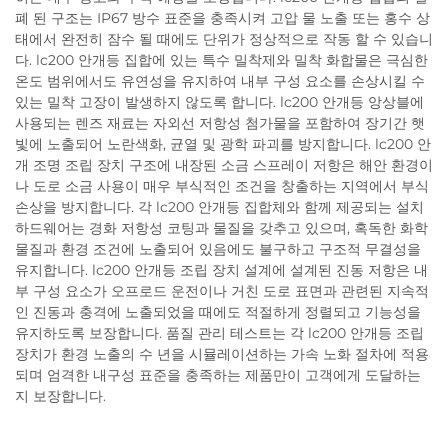
폐 된 구조는 IP67 방수 표준을 충족시켜 고압 물 노출 또는 홍수 상
태에서 완전히 잠수 될 때에도 단위가 정상적으로 작동 할 수 있습니
다. lc200 안개등 집합에 있는 특수 밀착제와 밀착 화합물은 극심한
온도 범위에서도 유연성을 유지하여 내부 구성 요소를 손상시킬 수
있는 밀착 고장이 발생하지 않도록 합니다. lc200 안개등 앙상블에
사용되는 렌즈 재료는 자외선 저항성 첨가물을 포함하여 장기간 햇
빛에 노출되어 노란색화, 균열 및 광학 파괴를 방지합니다. lc200 안
개 조명 조립 장치 구조에 내장된 소금 스프레이 저항은 해안 환경이
나 도로 소금 사용이 매우 부식적인 조건을 창출하는 지역에서 부식
손상을 방지합니다. 각 lc200 안개등 집합체와 함께 제공되는 설치
하드웨어는 경화 저항성 코팅과 물질을 갖추고 있으며, 혹독한 화학
물질과 환경 조건에 노출되어 있음에도 불구하고 구조적 무결성을
유지합니다. lc200 안개등 조립 장치 설계에 설계된 진동 저항은 내
부 구성 요소가 오프로드 운전이나 거친 도로 표면과 관련된 지속적
인 진동과 충격에 노출되었을 때에도 적절하게 정렬되고 기능성을
유지하도록 보장합니다. 품질 관리 테스트는 각 lc200 안개등 조립
장치가 환경 노출의 수 년을 시뮬레이션하는 가속 노화 절차에 적용
되며 엄격한 내구성 표준을 충족하는 제품만이 고객에게 도달하는
지 보장합니다.