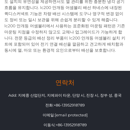
도 설치의 유연성을 제공하면서도 열 관리를 위한 충분한 냉각 공기
흐름을 유지합니다. lc200 안개등 어셈블리 배선 하네스에 내장된
퀵디스커넥트 기능은 차량 배선 시스템에 도구나 영구적 변경 없이
도 정비 또는 일시 보관을 위해 손쉽게 분리할 수 있게 해줍니다.
lc200 안개등 어셈블리에서 사용하는 표준화된 마운팅 패턴은 기존
마운팅 지점을 수정하지 않고도 교체나 업그레이드가 가능하게 합
니다. 전문 등급의 배선 정리 부품이 lc200 안개등 어셈블리 설치 키
트에 포함되어 있어 전기 연결 배선을 깔끔하고 견고하게 배치함과
동시에 열, 마모 또는 환경적 요인으로부터 배선을 보호합니다.
연락처
Add: 지에중 산업단지, 지에파이 타운, 단양 시, 진장 시, 장쑤 성, 중국
전화:
+86-13952918789
이메일:
[email protected]
이동식:
+86-13952918789