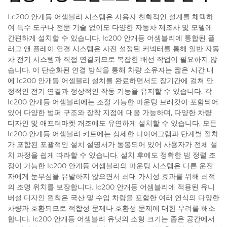
Lc200 안개등 어셈블리 시스템은 사용자 친화적인 설계를 채택하
여 특수 도구나 전문 기술 없이도 다양한 자동차 제조사 및 모델에
간편하게 설치할 수 있습니다. lc200 안개등 어셈블리에 통합된 플
러그 앤 플레이 연결 시스템은 사전 설정된 커넥터를 통해 일반 자동
차 전기 시스템과 직접 연결되므로 복잡한 배선 작업이 필요하지 않
습니다. 이 단순화된 연결 방식을 통해 차량 소유자는 짧은 시간 내
에 lc200 안개등 어셈블리 설치를 완료하면서도 장기간에 걸쳐 안
정적인 전기 연결과 정상적인 작동 기능을 유지할 수 있습니다. 각
lc200 안개등 어셈블리에는 조절 가능한 마운팅 브래킷이 포함되어
있어 다양한 범퍼 구조와 장착 지점에 대응 가능하며, 다양한 차량
디자인 및 애프터마켓 개조에도 유연하게 설치할 수 있습니다. 모든
lc200 안개등 어셈블리 키트에는 상세한 다이어그램과 단계별 절차
가 포함된 포괄적인 설치 설명서가 동봉되어 있어 사용자가 전체 설
치 과정을 쉽게 따라할 수 있습니다. 설치 후에도 정확한 빔 정렬 조
정이 가능한 lc200 안개등 어셈블리의 마운팅 시스템은 다른 운전
자에게 눈부심을 유발하지 않으면서 최대 가시성 효과를 위해 최적
의 조명 위치를 보장합니다. lc200 안개등 어셈블리에 적용된 유니
버설 디자인 원칙은 국산 및 수입 차량을 포함한 여러 연식의 다양한
차량과 호환되므로 적합성 문제나 호환성 문제에 대한 우려를 해소
합니다. lc200 안개등 어셈블리 유닛의 소형 크기는 좁은 공간에서