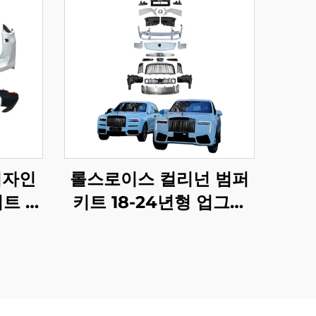
디자인
롤스로이스 컬리넌 범퍼
키트 도
키트 18-24년형 업그레
헤드 테
이드 2025년형 구형에서
퍼 가드
신형으로 보디 키트 (오리
0GR용
지널 공장 LED 헤드라이
트 제외)