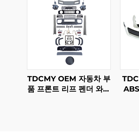
TDCMY OEM 자동차 부
TD
품 프론트 리프 펜더 와이
ABS
드 바디 키트 전후면 범퍼
포일
그릴 헤드라이트 포함
프
Suzuki Jimny용
L