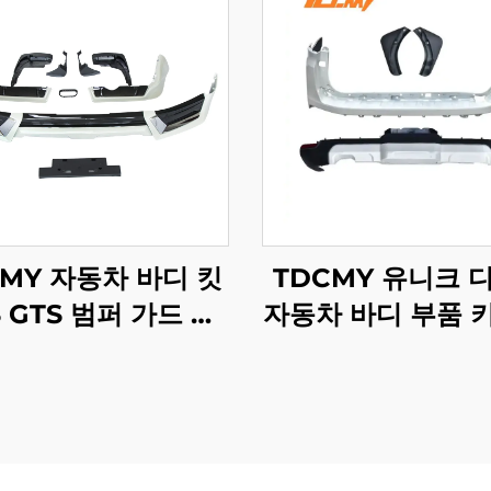
CMY 자동차 바디 킷
TDCMY 유니크 
 GTS 범퍼 가드 스
자동차 바디 부품 
러 머드가드 번호판
어 몰딩 스포일러 
레임 랜드크루저
일 램프 프론트 범
C200 2019년형
랜드크루저 LC30