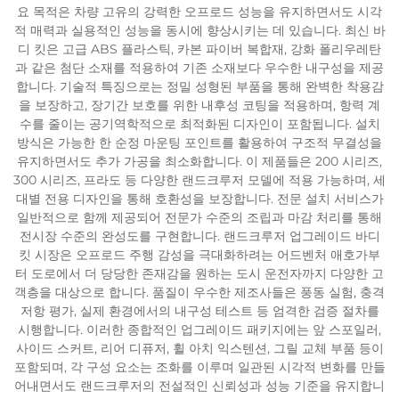
요 목적은 차량 고유의 강력한 오프로드 성능을 유지하면서도 시각
적 매력과 실용적인 성능을 동시에 향상시키는 데 있습니다. 최신 바
디 킷은 고급 ABS 플라스틱, 카본 파이버 복합재, 강화 폴리우레탄
과 같은 첨단 소재를 적용하여 기존 소재보다 우수한 내구성을 제공
합니다. 기술적 특징으로는 정밀 성형된 부품을 통해 완벽한 착용감
을 보장하고, 장기간 보호를 위한 내후성 코팅을 적용하며, 항력 계
수를 줄이는 공기역학적으로 최적화된 디자인이 포함됩니다. 설치
방식은 가능한 한 순정 마운팅 포인트를 활용하여 구조적 무결성을
유지하면서도 추가 가공을 최소화합니다. 이 제품들은 200 시리즈,
300 시리즈, 프라도 등 다양한 랜드크루저 모델에 적용 가능하며, 세
대별 전용 디자인을 통해 호환성을 보장합니다. 전문 설치 서비스가
일반적으로 함께 제공되어 전문가 수준의 조립과 마감 처리를 통해
전시장 수준의 완성도를 구현합니다. 랜드크루저 업그레이드 바디
킷 시장은 오프로드 주행 감성을 극대화하려는 어드벤처 애호가부
터 도로에서 더 당당한 존재감을 원하는 도시 운전자까지 다양한 고
객층을 대상으로 합니다. 품질이 우수한 제조사들은 풍동 실험, 충격
저항 평가, 실제 환경에서의 내구성 테스트 등 엄격한 검증 절차를
시행합니다. 이러한 종합적인 업그레이드 패키지에는 앞 스포일러,
사이드 스커트, 리어 디퓨저, 휠 아치 익스텐션, 그릴 교체 부품 등이
포함되며, 각 구성 요소는 조화를 이루며 일관된 시각적 변화를 만들
어내면서도 랜드크루저의 전설적인 신뢰성과 성능 기준을 유지합니