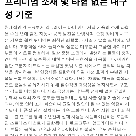
프리미엄 소재 및 타협 없는 내구
성 기준
현대적인 랜드크루저 업그레이드 바디 키트 제작 기술의 소재 과학
은 수십 년에 걸친 자동차 공학 발전을 반영하며, 순정 장비의 내구
성 기준을 훨씬 뛰어넘는 최첨단 화합물과 제조 기술을 포함하고 있
습니다. 고충격성 ABS 플라스틱 성분은 대부분의 고품질 바디 키트
부품의 기초를 형성하며, 일상 운행 조건에서 발생하는 돌멩이 충격,
경미한 타격 및 열순환에 대한 뛰어난 저항성을 제공합니다. 이러한
첨단 고분자 매트릭스는 극심한 햇빛 노출 하에서도 열화와 색상 퇴
색을 방지하는 UV 안정제를 포함하여 외관 개선 효과가 수년간 지
속되도록 보장합니다. 탄소섬유 강화 기술은 차량의 핸들링 특성과
연료 효율성을 유지하기 위해 필수적인 경량성을 유지하면서 구조
적 강도를 더해줍니다. 제조 공정에는 각 부품 전체에 걸쳐 균일한
두께와 최적의 재료 분포를 만들어내는 정밀 사출 성형 기술이 사용
되며, 이로 인해 조기 파손이나 균열의 원인이 될 수 있는 약점이 제
거됩니다. 품질 관리 절차에는 가속 노화 챔버, 충격 시험 설비 및 환
경 노출 연구를 통해 수년간의 실제 사용을 시뮬레이션하는 포괄적
인 스트레스 테스트가 포함됩니다. 랜드크루저 업그레이드 바디 키
트 부품은 극한의 고온과 저온 사이에서 반복적인 온도 순환 테스트
를 거쳐 다양한 운용 환경 전반에 걸친 치수 안정성과 재료 무결성을