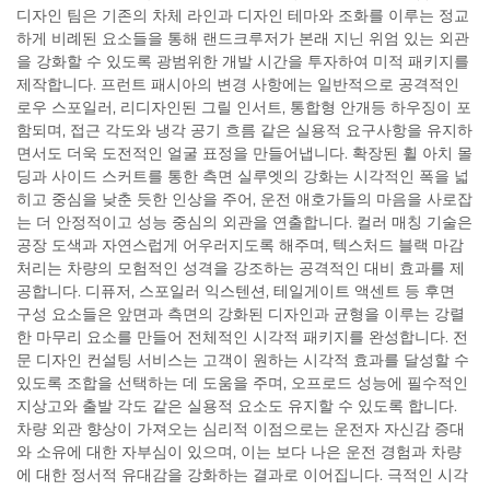
디자인 팀은 기존의 차체 라인과 디자인 테마와 조화를 이루는 정교
하게 비례된 요소들을 통해 랜드크루저가 본래 지닌 위엄 있는 외관
을 강화할 수 있도록 광범위한 개발 시간을 투자하여 미적 패키지를
제작합니다. 프런트 패시아의 변경 사항에는 일반적으로 공격적인
로우 스포일러, 리디자인된 그릴 인서트, 통합형 안개등 하우징이 포
함되며, 접근 각도와 냉각 공기 흐름 같은 실용적 요구사항을 유지하
면서도 더욱 도전적인 얼굴 표정을 만들어냅니다. 확장된 휠 아치 몰
딩과 사이드 스커트를 통한 측면 실루엣의 강화는 시각적인 폭을 넓
히고 중심을 낮춘 듯한 인상을 주어, 운전 애호가들의 마음을 사로잡
는 더 안정적이고 성능 중심의 외관을 연출합니다. 컬러 매칭 기술은
공장 도색과 자연스럽게 어우러지도록 해주며, 텍스처드 블랙 마감
처리는 차량의 모험적인 성격을 강조하는 공격적인 대비 효과를 제
공합니다. 디퓨저, 스포일러 익스텐션, 테일게이트 액센트 등 후면
구성 요소들은 앞면과 측면의 강화된 디자인과 균형을 이루는 강렬
한 마무리 요소를 만들어 전체적인 시각적 패키지를 완성합니다. 전
문 디자인 컨설팅 서비스는 고객이 원하는 시각적 효과를 달성할 수
있도록 조합을 선택하는 데 도움을 주며, 오프로드 성능에 필수적인
지상고와 출발 각도 같은 실용적 요소도 유지할 수 있도록 합니다.
차량 외관 향상이 가져오는 심리적 이점으로는 운전자 자신감 증대
와 소유에 대한 자부심이 있으며, 이는 보다 나은 운전 경험과 차량
에 대한 정서적 유대감을 강화하는 결과로 이어집니다. 극적인 시각