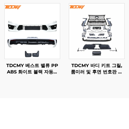
임 랜드크루저 LC200
러 익스텐션 토요타 랜드크
2019년형
루저 LC200용
TDCMY 베스트 밸류 PP
TDCMY 바디 키트 그릴,
ABS 화이트 블랙 자동차
룸미러 및 후면 번호판 포
바디 키트 프론트 범퍼 리
함 렉서스 LX570 2016-
어 범퍼 스포일러 머드가드
2020 리트로핏/업그레이
랜드크루저 LC300-M용
드용
랜드크루저 업그레이드 바디 킷은 단순한 외관 개선을 넘어
서는 상당한 이점을 제공하며, 소유자에게 여러 성능 영역에
서 실질적인 개선을 가져다줍니다. 주요 장점 중 하나는 향