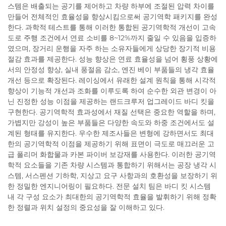
스템은 배출되는 공기를 제어하고 차량 하부에 조절된 압력 차이를
만들어 전체적인 효율성을 향상시킴으로써 공기역학 패키지를 완성
한다. 과학적 테스트를 통해 이러한 통합된 공기역학적 개선이 고속
도로 주행 조건에서 연료 소비를 8~12%까지 줄일 수 있음을 입증하
였으며, 장거리 운행을 자주 하는 소유자들에게 상당한 장기적 비용
절감 효과를 제공한다. 성능 향상은 연료 효율성을 넘어 횡풍 상황에
서의 안정성 향상, 실내 풍절음 감소, 엔진 베이 부품들의 냉각 효율
개선 등으로 확장된다. 레이싱에서 유래한 설계 원칙을 통해 시각적
향상이 기능적 개선과 조화를 이루도록 하여 순수한 외관 변경이 아
닌 진정한 성능 이점을 제공하는 랜드크루저 업그레이드 바디 킷을
구현한다. 공기역학적 효과성에서 재질 선택은 중요한 역할을 하며,
가볍지만 강성이 높은 부품들은 다양한 속도와 하중 조건에서도 설
계된 형태를 유지한다. 우수한 제조사들은 변형에 강하면서도 최대
한의 공기역학적 이점을 제공하기 위해 표면이 극도로 매끄러운 고
급 폴리머 화합물과 카본 파이버 보강재를 사용한다. 이러한 공기역
학적 요소들을 기존 차량 시스템과 통합하기 위해서는 공장 냉각 시
스템, 서스펜션 기하학, 지상고 요구 사항과의 호환성을 보장하기 위
한 정밀한 엔지니어링이 필요하다. 전문 설치 팀은 바디 킷 시스템
내 각 구성 요소가 최대한의 공기역학적 효율을 발휘하기 위해 정확
한 정렬과 위치 설정의 중요성을 잘 이해하고 있다.