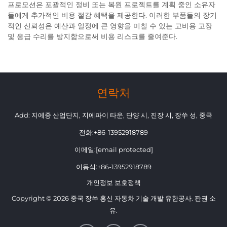
프로모션은 포괄적인 정비 또는 복원 프로젝트를 계획 중인 소유자
들에게 추가적인 비용 절감 혜택을 제공한다. 이러한 부품들의 장기
적인 신뢰성은 예산과 일정에 큰 영향을 미칠 수 있는 고비용 고장
및 응급 수리를 방지함으로써 비용 리스크를 줄여준다.
연락처
Add: 지에중 산업단지, 지에파이 타운, 단양 시, 진장 시, 장쑤 성, 중국
전화:
+86-13952918789
이메일:
[email protected]
이동식:
+86-13952918789
개인정보 보호정책
Copyright © 2026 중국 장쑤 홍신 자동차 기술 개발 유한공사. 판권 소
유.