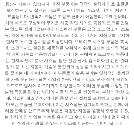
향상시키는 데 있습니다. 엔진 부품에는 최적의 출력과 연료 효율을
보장하는 정밀 설계된 피스톤, 실린더 헤드, 개스킷, 타이밍 체인이
포함됩니다. 변속기 부품은 고강도 클러치 어셈블리, 토크 컨버터,
기어 세트로 구성되어 무거운 하중 작업 시에도 극한의 토크를 견딜
수 있도록 설계되었습니다. 서스펜션 부품은 고급 쇼크 업소버, 스프
링, 안정 막대를 포함하여 오프로드 주행 시 뛰어난 지상고를 유지하
면서도 우수한 승차감을 제공합니다. 브레이크 시스템 부품은 혹독
한 조건에서도 일관된 제동력을 발휘하기 위해 고성능 소재와 정교
한 공학 기준을 적용하였습니다. 이러한 판매용 랜드크루저 부품에
는 전자식 연료 분사 시스템, 첨단 진단 센서, 컴퓨터화된 엔진 관리
장치 등 최신 자동차 기술이 통합되어 성능을 최적화하고 배기가스
를 줄이는 데 기여합니다. 이 부품들의 활용 분야는 일상적인 출퇴근
과 가족 운전용은 물론 상업용 차량, 긴급 서비스, 군사 작전, 극한의
오프로드 탐사에 이르기까지 다양합니다. 이러한 부품에 내장된 기
술적 특징들은 수십 년간의 자동차 혁신을 반영하며, 부식에 강한 소
재, 정밀한 제조 공차, 엄격한 품질 검사 절차를 포함하고 있습니다.
마모된 부품을 교체하거나 기존 시스템을 업그레이드하든 간에, 이
러한 판매용 랜드크루저 부품은 다양한 지형을 원활히 주행할 수 있
는 차량의 명성 있는 성능을 유지하고 수십만 마일 이상에 걸쳐 뛰어
난 수명과 신뢰할 수 있는 서비스를 제공하는 기반이 됩니다.