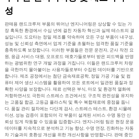
성
판매용 랜드크루저 부품의 뛰어난 엔지니어링은 상상할 수 있는 가
장 혹독한 환경에서 수십 년에 걸친 자동차 혁신과 실제 테스트의 결
실입니다. 도요타는 정밀 제조를 약속하며 모든 구성 부품이 내구성,
성능 및 신뢰성 측면에서 업계 기준을 초월하는 엄격한 품질 기준을
충족하도록 보장합니다. 이러한 부품들은 전문 운전자, 군사 작전 요
원, 응급 서비스 대원, 오프로드 애호가들로부터 받은 피드백을 반영
하는 광범위한 연구 개발 과정을 거칩니다. 이들은 랜드크루저 차량
을 극한까지 몰아붙이는 사용자들로부터 수집된 데이터를 기반으로
합니다. 제조 공정에서는 첨단 금속재료공학, 정밀 가공 기술 및 컴
퓨터 제어 생산 시스템을 활용하여 모든 로트에서 일관된 품질과 정
확한 사양을 보장합니다. 재료 선택은 부식, 마모 및 환경적 열화에
저항하면서도 극한의 스트레스 조건에서도 구조적 완전성을 유지하
는 고품질 합금, 고등급 플라스틱 및 특수 복합재료에 중점을 둡니
다. 품질 관리 절차에는 다단계 검사, 스트레스 테스트, 환경 시뮬레
이션, 성능 검증이 포함되어 각 부품이 설계된 서비스 수명 동안 신
뢰성 있게 작동할 수 있음을 입증합니다. 엔지니어링 팀은 현장 운용
데이터를 지속적으로 분석하고 기능 향상, 수명 연장, 진화하는 자동
차 기술과의 호환성 개선을 위한 개선사항을 반영합니다. 판매 중인