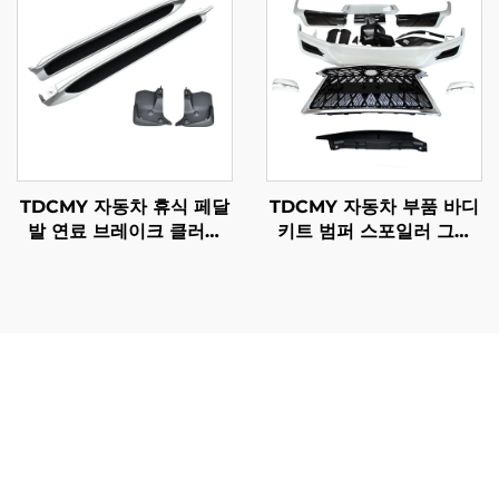
TDCMY 자동차 휴식 페달
TDCMY 자동차 부품 바디
발 연료 브레이크 클러치
키트 범퍼 스포일러 그릴
페달 자동차 부품 PP 사이
렉서스 LX570 2016 2017
드 스텝 풋 페달 렉서스
2018 2019 2020용
LX570 2019용
판매 중인 랜드크루저 부품은 신뢰성, 성능 및 장기적 가치
를 추구하는 차량 소유자들에게 현명한 투자가 될 수 있는
여러 가지 뛰어난 이점을 제공합니다. 가장 큰 장점은 극한
의 환경 — 사막의 더위, 북극의 한파, 산악 지형 및 과중한 하
중 상황 — 을 견딜 수 있도록 엄격한 테스트와 품질 관리 절