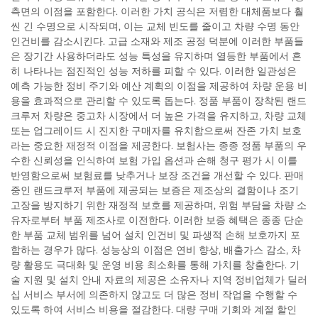
측면의 이점을 포함한다. 이러한 가치 공식은 저렴한 대체품보다 훨
씬 긴 수명으로 시작되며, 이는 교체 빈도를 줄이고 차량 수명 동안
인건비를 감소시킨다. 고급 소재와 제조 공정 덕분에 이러한 부품들
은 장기간 사용하더라도 성능 특성을 유지하며 열등한 부품에서 흔
히 나타나는 점진적인 성능 저하를 피할 수 있다. 이러한 일관성은
예측 가능한 정비 주기와 예산 계획의 이점을 제공하여 차량 운용 비
용을 효과적으로 관리할 수 있도록 돕는다. 정품 부품이 장착된 랜드
크루저 차량은 중고차 시장에서 더 높은 가격을 유지하고, 차량 교체
또는 업그레이드 시 진지한 구매자를 유치함으로써 잔존 가치 보호
라는 중요한 재정적 이점을 제공한다. 보험사는 종종 정품 부품의 우
수한 신뢰성을 인식하여 보험 가입 옵션과 손해 청구 평가 시 이를
반영함으로써 보험료를 낮추거나 보장 조건을 개선할 수 있다. 판매
중인 랜드크루저 부품에 제공되는 보증은 제조상의 결함이나 조기
고장을 방지하기 위한 재정적 보호를 제공하며, 위험 부담을 차량 소
유자로부터 부품 제조사로 이전한다. 이러한 보증 혜택은 종종 단순
한 부품 교체 범위를 넘어 설치 인건비 및 파생적 손해 보호까지 포
함하는 경우가 많다. 성능상의 이점은 연비 향상, 배출가스 감소, 차
량 활용도 극대화 및 운영 비용 최소화를 통해 가치를 창출한다. 기
술 지원 및 설치 안내 자료의 제공은 소유자나 지역 정비업체가 딜러
십 서비스 부서에 의존하지 않고도 더 많은 정비 작업을 수행할 수
있도록 하여 서비스 비용을 절감한다. 대량 구매 기회와 계절 할인