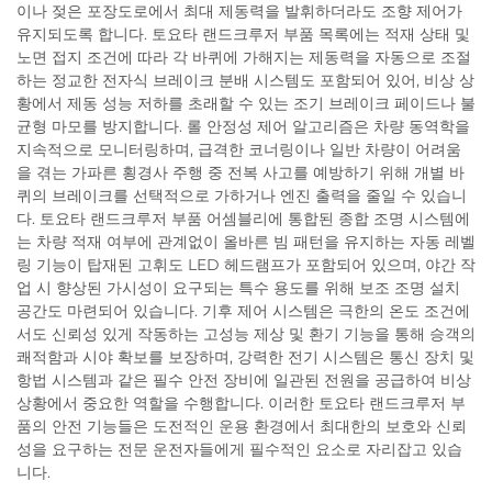
이나 젖은 포장도로에서 최대 제동력을 발휘하더라도 조향 제어가
유지되도록 합니다. 토요타 랜드크루저 부품 목록에는 적재 상태 및
노면 접지 조건에 따라 각 바퀴에 가해지는 제동력을 자동으로 조절
하는 정교한 전자식 브레이크 분배 시스템도 포함되어 있어, 비상 상
황에서 제동 성능 저하를 초래할 수 있는 조기 브레이크 페이드나 불
균형 마모를 방지합니다. 롤 안정성 제어 알고리즘은 차량 동역학을
지속적으로 모니터링하며, 급격한 코너링이나 일반 차량이 어려움
을 겪는 가파른 횡경사 주행 중 전복 사고를 예방하기 위해 개별 바
퀴의 브레이크를 선택적으로 가하거나 엔진 출력을 줄일 수 있습니
다. 토요타 랜드크루저 부품 어셈블리에 통합된 종합 조명 시스템에
는 차량 적재 여부에 관계없이 올바른 빔 패턴을 유지하는 자동 레벨
링 기능이 탑재된 고휘도 LED 헤드램프가 포함되어 있으며, 야간 작
업 시 향상된 가시성이 요구되는 특수 용도를 위해 보조 조명 설치
공간도 마련되어 있습니다. 기후 제어 시스템은 극한의 온도 조건에
서도 신뢰성 있게 작동하는 고성능 제상 및 환기 기능을 통해 승객의
쾌적함과 시야 확보를 보장하며, 강력한 전기 시스템은 통신 장치 및
항법 시스템과 같은 필수 안전 장비에 일관된 전원을 공급하여 비상
상황에서 중요한 역할을 수행합니다. 이러한 토요타 랜드크루저 부
품의 안전 기능들은 도전적인 운용 환경에서 최대한의 보호와 신뢰
성을 요구하는 전문 운전자들에게 필수적인 요소로 자리잡고 있습
니다.