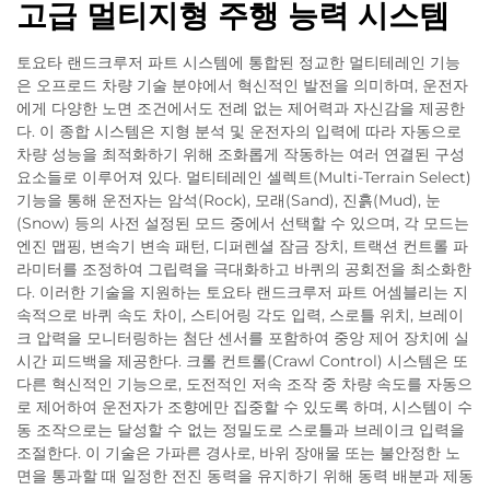
고급 멀티지형 주행 능력 시스템
토요타 랜드크루저 파트 시스템에 통합된 정교한 멀티테레인 기능
은 오프로드 차량 기술 분야에서 혁신적인 발전을 의미하며, 운전자
에게 다양한 노면 조건에서도 전례 없는 제어력과 자신감을 제공한
다. 이 종합 시스템은 지형 분석 및 운전자의 입력에 따라 자동으로
차량 성능을 최적화하기 위해 조화롭게 작동하는 여러 연결된 구성
요소들로 이루어져 있다. 멀티테레인 셀렉트(Multi-Terrain Select)
기능을 통해 운전자는 암석(Rock), 모래(Sand), 진흙(Mud), 눈
(Snow) 등의 사전 설정된 모드 중에서 선택할 수 있으며, 각 모드는
엔진 맵핑, 변속기 변속 패턴, 디퍼렌셜 잠금 장치, 트랙션 컨트롤 파
라미터를 조정하여 그립력을 극대화하고 바퀴의 공회전을 최소화한
다. 이러한 기술을 지원하는 토요타 랜드크루저 파트 어셈블리는 지
속적으로 바퀴 속도 차이, 스티어링 각도 입력, 스로틀 위치, 브레이
크 압력을 모니터링하는 첨단 센서를 포함하여 중앙 제어 장치에 실
시간 피드백을 제공한다. 크롤 컨트롤(Crawl Control) 시스템은 또
다른 혁신적인 기능으로, 도전적인 저속 조작 중 차량 속도를 자동으
로 제어하여 운전자가 조향에만 집중할 수 있도록 하며, 시스템이 수
동 조작으로는 달성할 수 없는 정밀도로 스로틀과 브레이크 입력을
조절한다. 이 기술은 가파른 경사로, 바위 장애물 또는 불안정한 노
면을 통과할 때 일정한 전진 동력을 유지하기 위해 동력 배분과 제동