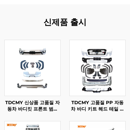
신제품 출시
TDCMY 신상품 고품질 자
TDCMY 고품질 PP 자동
동차 바디킷 프론트 범퍼
차 바디 키트 헤드 테일 램
포함 2022 랜드크루저
프 프론트 범퍼 가드 도어
LC300-MP용
몰딩 스포일러 2022 랜드
크루저 LC300GR용