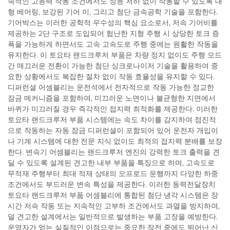
속적인 고응력 작동 조건에서도 성능 저하 없이 작동할 수 있도록 대
형 베어링, 보강된 기어 이, 그리고 첨단 금속공학 기술을 포함한다.
기어박스는 이러한 공학적 우수성의 핵심 요소로서, 저속 기어비를
제공하는 2단 구조로 도입되어 험난한 지형 주행 시 상당한 토크 증
폭을 가능하게 하면서도 고속 고속도로 주행 중에는 원활한 작동을
유지한다. 이 토요타 랜드크루저 부품은 차량 정지 없이도 주행 모드
간 매끄러운 전환이 가능한 첨단 싱크로나이저 기술을 활용하여 중
요한 상황에서도 복잡한 절차 없이 작동 효율성을 유지할 수 있다.
디퍼런셜 어셈블리는 운전석에서 전자적으로 작동 가능한 정교한
잠금 메커니즘을 포함하여, 미끄러운 노면이나 불균형한 지면에서
바퀴가 미끄러질 경우 즉각적인 접지력 최적화를 제공한다. 이러한
토요타 랜드크루저 부품 시스템에는 속도 차이를 감지하여 점진적
으로 작동하는 자동 잠금 디퍼런셜이 포함되어 있어 운전자 개입이
나 기계 시스템에 대한 전문 지식 없이도 최적의 접지력 분배를 보장
한다. 변속기 어셈블리는 랜드크루저 엔진의 강력한 토크 출력을 견
딜 수 있도록 설계된 견고한 내부 부품을 특징으로 하며, 고속도로
무적재 주행부터 최대 적재 상태의 오프로드 운행까지 다양한 하중
조건에서도 부드러운 변속 특성을 제공한다. 이러한 동력전달장치
토요타 랜드크루저 부품 어셈블리에 통합된 첨단 냉각 시스템은 장
시간 저속 작동 또는 지속적인 고부하 조건에서도 과열을 방지하여,
덜 견고한 설계에서는 일반적으로 발생하는 부품 고장을 예방한다.
운영자가 얻는 실질적인 이점으로는 중요한 작전 중에도 뛰어난 신