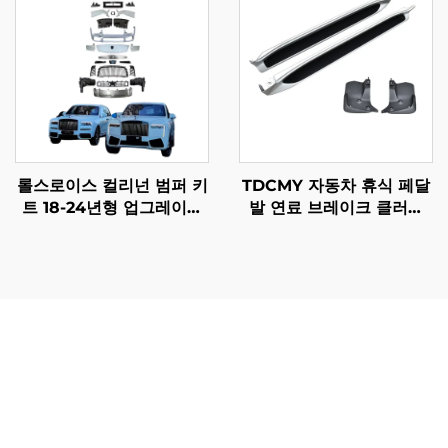
롤스로이스 컬리넌 범퍼 키
TDCMY 자동차 휴식 페달
트 18-24년형 업그레이드
발 연료 브레이크 클러치
2025년형 구형에서 신형으
페달 자동차 부품 PP 사이
로 보디 키트 (오리지널 공
드 스텝 풋 페달 렉서스
장 LED 헤드라이트 제외)
LX570 2019용
토요타 랜드크루저 부품은 뛰어난 신뢰성과 내구성으로 인
해 탁월한 가치를 제공하며, 차량 소유자가 예기치 않은 고
장을 최소화하고 장기간의 사용 기간 동안 총 소유 비용을
줄일 수 있도록 보장합니다. 각 토요타 랜드크루저 부품의
우수한 제조 품질은 사막의 모래언덕 주행, 암석이 많은 산