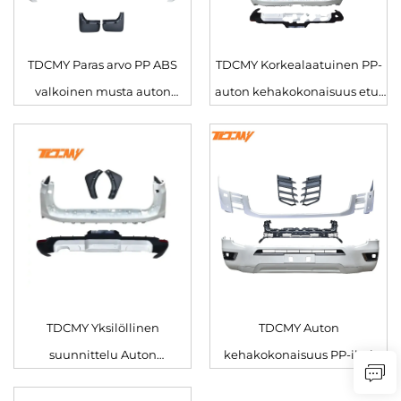
TDCMY Paras arvo PP ABS
TDCMY Korkealaatuinen PP-
valkoinen musta auton
auton kehakokonaisuus etu-
kehakokonaisuus etu- ja
ja takapuskuri ileri oven
takapuskuri ileri ja suojukset
muokkaukset Land Cruiser
Land Cruiser LC300-M
LC300GR 2022
TDCMY Yksilöllinen
TDCMY Auton
suunnittelu Auton
kehakokonaisuus PP-ileri
osakokonaisuudet Oven
etu-/takapuskuri