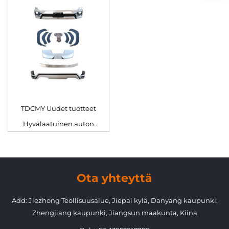
muokkaukset ileri etu- ja
sumulamppu Land Cruiser
takapuskuri sumulamppu
Lc300 kehakokonaisuus 2022
Land Cruiser LC300GR
TDCMY Uudet tuotteet
Hyvälaatuinen auton
kehakokonaisuus etusäiliöllä
vuodelle 2022 Land Cruiser
LC300-MP
Ota yhteyttä
Add: Jiezhong Teollisuusalue, Jiepai kylä, Danyang kaupunki,
Zhengjiang kaupunki, Jiangsun maakunta, Kiina