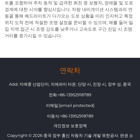
트를 포함하여 주차 동작 및 급격한 회전 중 보행자, 장애물 및 도로
경계에 대한 시야를 향상시킵니다. 차량 내비게이션 시스템과의 연
동을 통해 헤드라이트가 다가오는 도로 상황을 미리 인지하고 특정
위치 도착 전에 적절한 조명 설정을 준비할 수 있으며, 예를 들어 밀
집 지역 접근 시 조명 강도를 낮추거나 고속도로 구간 진입 시 조명
거리를 증가시킬 수 있습니다.
연락처
Add: 지에중 산업단지, 지에파이 타운, 단양 시, 진장 시, 장쑤 성, 중국
전화:
+86-13952918789
이메일:
[email protected]
이동식:
+86-13952918789
개인정보 보호정책
Copyright © 2026 중국 장쑤 홍신 자동차 기술 개발 유한공사. 판권 소