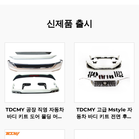
신제품 출시
TDCMY 공장 직영 자동차
TDCMY 고급 Mstyle 자
바디 키트 도어 몰딩 머드
동차 바디 키트 전면 후면
가드 범퍼 서라운드 스포일
서라운드 키트 라이트 포함
러 익스텐션 토요타 랜드크
Toyota Prado 2018-
루저 LC200용
2020 FJ150용