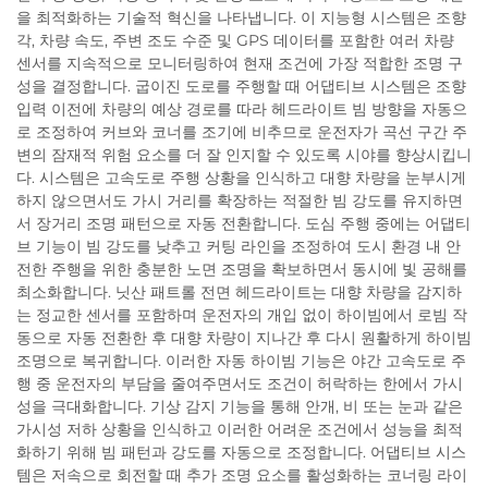
을 최적화하는 기술적 혁신을 나타냅니다. 이 지능형 시스템은 조향
각, 차량 속도, 주변 조도 수준 및 GPS 데이터를 포함한 여러 차량
센서를 지속적으로 모니터링하여 현재 조건에 가장 적합한 조명 구
성을 결정합니다. 굽이진 도로를 주행할 때 어댑티브 시스템은 조향
입력 이전에 차량의 예상 경로를 따라 헤드라이트 빔 방향을 자동으
로 조정하여 커브와 코너를 조기에 비추므로 운전자가 곡선 구간 주
변의 잠재적 위험 요소를 더 잘 인지할 수 있도록 시야를 향상시킵니
다. 시스템은 고속도로 주행 상황을 인식하고 대향 차량을 눈부시게
하지 않으면서도 가시 거리를 확장하는 적절한 빔 강도를 유지하면
서 장거리 조명 패턴으로 자동 전환합니다. 도심 주행 중에는 어댑티
브 기능이 빔 강도를 낮추고 커팅 라인을 조정하여 도시 환경 내 안
전한 주행을 위한 충분한 노면 조명을 확보하면서 동시에 빛 공해를
최소화합니다. 닛산 패트롤 전면 헤드라이트는 대향 차량을 감지하
는 정교한 센서를 포함하며 운전자의 개입 없이 하이빔에서 로빔 작
동으로 자동 전환한 후 대향 차량이 지나간 후 다시 원활하게 하이빔
조명으로 복귀합니다. 이러한 자동 하이빔 기능은 야간 고속도로 주
행 중 운전자의 부담을 줄여주면서도 조건이 허락하는 한에서 가시
성을 극대화합니다. 기상 감지 기능을 통해 안개, 비 또는 눈과 같은
가시성 저하 상황을 인식하고 이러한 어려운 조건에서 성능을 최적
화하기 위해 빔 패턴과 강도를 자동으로 조정합니다. 어댑티브 시스
템은 저속으로 회전할 때 추가 조명 요소를 활성화하는 코너링 라이