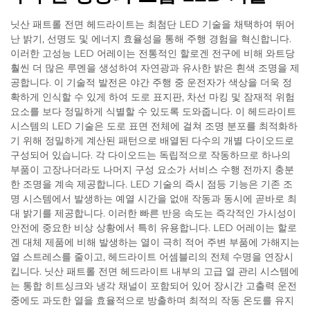
닛산 패트롤 전면 헤드라이트는 최첨단 LED 기술을 채택하여 뛰어
난 밝기, 선명도 및 에너지 효율성을 통해 주행 경험을 혁신합니다.
이러한 고성능 LED 어레이는 전통적인 할로겐 전구에 비해 와트당
훨씬 더 많은 루멘을 생성하여 자연광과 유사한 밝은 흰색 조명을 제
공합니다. 이 기술적 발전은 야간 주행 중 운전자가 색상을 더욱 정
확하게 인식할 수 있게 하여 도로 표지판, 차선 마킹 및 잠재적 위험
요소를 보다 정밀하게 식별할 수 있도록 도와줍니다. 이 헤드라이트
시스템의 LED 기술은 도로 표면 전체에 걸쳐 조명 분포를 최적화하
기 위해 정밀하게 계산된 패턴으로 배열된 다수의 개별 다이오드로
구성되어 있습니다. 각 다이오드는 독립적으로 작동하므로 하나의
부품이 고장나더라도 나머지 구성 요소가 서비스 수행 전까지 충분
한 조명을 계속 제공합니다. LED 기술의 즉시 점등 기능은 기존 조
명 시스템에서 발생하는 예열 시간을 없애 작동과 동시에 곧바로 최
대 밝기를 제공합니다. 이러한 빠른 반응 속도는 즉각적인 가시성이
안전에 중요한 비상 상황에서 특히 유용합니다. LED 어레이는 할로
겐 대체 제품에 비해 발생하는 열이 극히 적어 주변 부품에 가해지는
열 스트레스를 줄이고, 헤드라이트 어셈블리의 전체 수명을 연장시
킵니다. 닛산 패트롤 전면 헤드라이트 내부의 고급 열 관리 시스템에
는 통합 히트싱크와 냉각 채널이 포함되어 있어 장시간 고출력 운전
중에도 과도한 열을 효율적으로 방출하며 최적의 작동 온도를 유지