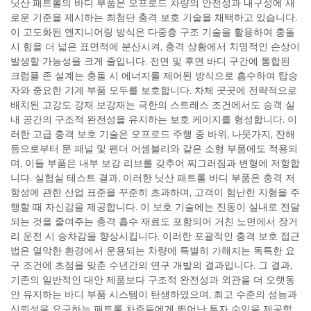
닛산 패트롤의 바디 부품은 오프로드 차량의 안전성과 내구성에 새
로운 기준을 제시하는 최첨단 충격 보호 기술을 채택하고 있습니다.
이 고도화된 엔지니어링 방식은 다중층 구조 기술을 활용하여 충돌
시 힘을 더 넓은 표면적에 분산시켜, 충격 상황에서 치명적인 손상이
발생할 가능성을 크게 줄입니다. 전면 및 후면 바디 구간에 통합된
크럼플 존 설계는 충돌 시 에너지를 제어된 방식으로 흡수하여 탑승
자와 중요한 기계 부품 모두를 보호합니다. 차체 곳곳에 전략적으로
배치된 고강도 강재 보강재는 극한의 스트레스 조건에서도 승객 실
내 공간의 구조적 완전성을 유지하는 보호 케이지를 형성합니다. 이
러한 고급 충격 보호 기술은 오프로드 주행 중 바위, 나뭇가지, 잔해
등으로부터 문 패널 및 펜더 어셈블리와 같은 소형 부품에도 적용되
며, 이들 부품은 내부 보강 리브를 갖추어 찌그러짐과 변형에 저항합
니다. 실험실 테스트 결과, 이러한 닛산 패트롤 바디 부품은 충격 저
항성에 관한 산업 표준을 꾸준히 초과하며, 고객이 험난한 지형을 주
행할 때 자신감을 제공합니다. 이 보호 기술에는 진동이 실내로 전달
되는 것을 줄여주는 충격 흡수 재료도 포함되어 거친 노면에서 장거
리 운전 시 승차감을 향상시킵니다. 이러한 포괄적인 충격 보호 접근
법은 열악한 환경에서 운용되는 차량에 특별히 가해지는 독특한 요
구 조건에 초점을 맞춘 수년간의 연구 개발의 결과입니다. 그 결과,
기존의 일반적인 대안 제품보다 구조적 완전성과 외관을 더 오랫동
안 유지하는 바디 부품 시스템이 탄생하였으며, 최고 수준의 성능과
신뢰성을 요구하는 패트롤 차주들에게 뛰어난 투자 수익을 제공합