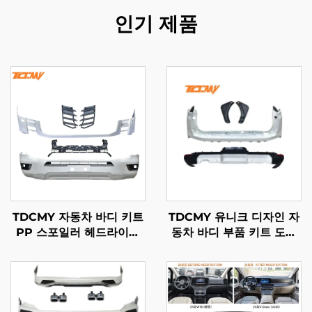
인기 제품
TDCMY 자동차 바디 키트
TDCMY 유니크 디자인 자
PP 스포일러 헤드라이트
동차 바디 부품 키트 도어
프론트/리어 범퍼 안개등
몰딩 스포일러 헤드 테일
랜드크루저 LC300 바디
램프 프론트 범퍼 가드 랜
키트 2022년형
드크루저 LC300GR용