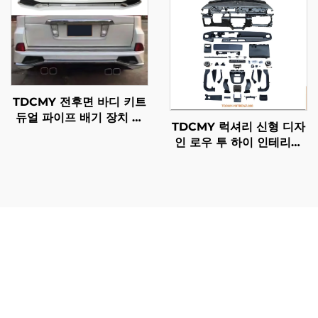
TDCMY 전후면 바디 키트
듀얼 파이프 배기 장치 포
TDCMY 럭셔리 신형 디자
함 렉서스 LX570 2016-
인 로우 투 하이 인테리어
2020용
대시보드 2016-2023 메르
세데스 업그레이드 2024
벤츠 V용
닛산 패트롤 바디 부품은 오프로드 애호가와 상업용 운용자
들이 흔히 겪는 극한의 환경과 과도한 사용 조건에서도 견딜
수 있는 뛰어난 내구성을 통해 탁월한 가치를 제공합니다.
강화된 구조 재질은 충격 손상, 부식 및 풍화에 일반적인 대
체 제품보다 훨씬 더 우수하게 저항하여 교체 빈도와 장기