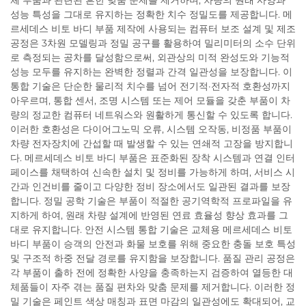
체 부품과 관련된 흔한 맞춤 문제를 제거하며, 차량의 원래 사양과
성능 특성을 그대로 유지하는 정확한 치수 정밀도를 제공합니다. 메
르세데스 비토 바디 부품 제작에 사용되는 컴퓨터 보조 설계 및 제조
공정은 3차원 모델링과 정밀 공구를 활용하여 밀리미터의 소수 단위
로 측정되는 공차를 달성함으로써, 외관상의 미적 완성도와 기능적
성능 모두를 유지하는 완벽한 정렬과 간격 일관성을 보장합니다. 이
통합 기술은 단순한 물리적 치수를 넘어 전기적·전자적 호환성까지
아우르며, 통합 센서, 조명 시스템 또는 제어 모듈을 갖춘 부품이 차
량의 정교한 컴퓨터 네트워스와 원활하게 통신할 수 있도록 합니다.
이러한 호환성은 다이어그노믹 오류, 시스템 오작동, 비정품 부품이
차량 전자장치에 간섭할 때 발생할 수 있는 연쇄적 고장을 방지합니
다. 메르세데스 비토 바디 부품은 표준화된 장착 시스템과 연결 인터
페이스를 채택하여 신속한 설치 및 정비를 가능하게 하며, 서비스 시
간과 인건비를 줄이고 다양한 정비 장소에서도 일관된 결과를 보장
합니다. 정밀 공학 기술은 부품이 적절한 공기역학적 프로파일을 유
지하게 하여, 원래 차량 설계에 반영된 연료 효율성 향상 효과를 그
대로 유지합니다. 안전 시스템 통합 기술은 교체용 메르세데스 비토
바디 부품이 승객의 안전과 화물 보호를 위해 중요한 충돌 보호 특성
및 구조적 하중 전달 경로를 유지함을 보장합니다. 품질 관리 공정은
각 부품이 출하 전에 정확한 사양을 충족하는지 검증하여 열등한 대
체품들이 자주 겪는 품질 편차와 맞춤 문제를 제거합니다. 이러한 정
밀 기술은 페인트 색상 매칭과 표면 마감의 일관성에도 확대되어, 교