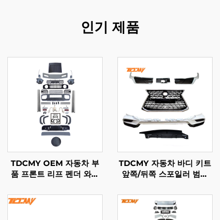
인기 제품
TDCMY OEM 자동차 부
TDCMY 자동차 바디 키트
품 프론트 리프 펜더 와이
앞쪽/뒤쪽 스포일러 범퍼
드 바디 키트 전후면 범퍼
가드 안개등 그릴 도어 몰
그릴 헤드라이트 포함
딩 LX570 2021년형 렉서
Suzuki Jimny용
스용