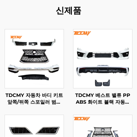
신제품
TDCMY 자동차 바디 키트
TDCMY 베스트 밸류 PP
앞쪽/뒤쪽 스포일러 범퍼
ABS 화이트 블랙 자동차
가드 안개등 그릴 도어 몰
바디 키트 프론트 범퍼 리
딩 LX570 2021년형 렉서
어 범퍼 스포일러 머드가드
스용
랜드크루저 LC300-M용