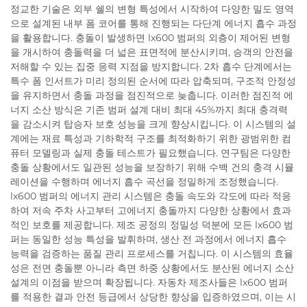
정교한 기술은 외부 쉘의 변형 특성에서 시작하여 다양한 밀도 영역
으로 설계된 내부 폼 코어를 통해 진행되는 다단계 에너지 흡수 과정
을 활용합니다. 충돌이 발생하면 lx600 범퍼의 외층이 제어된 변형
을 개시하여 충돌력을 더 넓은 표면적에 분산시키며, 승객의 안전을
저해할 수 있는 집중 응력 지점을 방지합니다. 2차 흡수 단계에서는
특수 폼 인서트가 미리 정의된 순서에 따라 압축되며, 구조적 안정성
을 유지하면서 충돌 과정을 점진적으로 늦춥니다. 이러한 점진적 에
너지 소산 방식은 기존 범퍼 설계 대비 최대 45%까지 최대 충격력
을 감소시켜 탑승자 보호 성능을 크게 향상시킵니다. 이 시스템의 설
계에는 재료 특성과 기하학적 구조를 최적화하기 위한 광범위한 컴
퓨터 모델링과 실제 충돌 테스트가 필요했습니다. 연구팀은 다양한
충돌 상황에서도 일관된 성능을 보장하기 위해 수백 건의 충격 시뮬
레이션을 수행하며 에너지 흡수 곡선을 정밀하게 조정했습니다.
lx600 범퍼의 에너지 관리 시스템은 충돌 속도와 각도에 따라 적응
하여 저속 주차 사고부터 고에너지 충돌까지 다양한 상황에서 효과
적인 보호를 제공합니다. 제조 공정의 정밀성 덕분에 모든 lx600 범
퍼는 동일한 성능 특성을 발휘하며, 생산 전 과정에서 에너지 흡수
능력을 검증하는 품질 관리 프로세스를 거칩니다. 이 시스템의 효율
성은 전면 충돌뿐 아니라 측면 하중 상황에서도 분산된 에너지 소산
설계의 이점을 받으며 확장됩니다. 자동차 제조사들은 lx600 범퍼
를 적용한 결과 안전 등급에서 상당한 향상을 입증하였으며, 이는 시