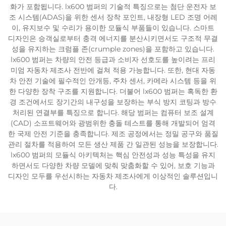
화가 포함됩니다. lx600 범퍼의 기술적 특징으로는 첨단 운전자 보
조 시스템(ADAS)을 위한 센서 장착 포인트, 내장형 LED 조명 어레
이, 유지보수 및 수리가 용이한 모듈식 부품들이 있습니다. 스마트
디자인은 승객실로부터 충격 에너지를 분산시키면서도 구조적 무결
성을 유지하는 크럼플 존(crumple zones)을 포함하고 있습니다.
lx600 범퍼는 차량의 안전 등급과 소비자 선호도를 높이려는 프리
미엄 자동차 제조사 전반에 걸쳐 적용 가능합니다. 또한, 현대 자동
차 안전 기술에 필수적인 안개등, 주차 센서, 카메라 시스템 등을 위
한 다양한 장착 구조를 지원합니다. 더불어 lx600 범퍼는 혹독한 환
경 조건에서도 장기간의 내구성을 보장하는 부식 방지 코팅과 방수
처리된 연결부를 특징으로 합니다. 해당 범퍼는 컴퓨터 보조 설계
(CAD) 소프트웨어와 광범위한 충돌 테스트를 통해 개발되어 엄격
한 국제 안전 기준을 충족합니다. 제조 공정에서는 정밀 공구와 품질
관리 절차를 적용하여 모든 생산 제품 간 일관된 성능을 보장합니다.
lx600 범퍼의 모듈식 아키텍처는 핵심 안전성과 성능 특성을 유지
하면서도 다양한 차량 모델에 맞춰 맞춤화할 수 있어, 보호 기능과
디자인 모두를 우선시하는 자동차 제조사에게 이상적인 솔루션입니
다.