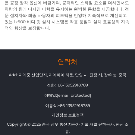
은 공장 장착 옵션에 버금가며, 공격적인 스타일 요소를 더하면서도
차량의 원래 디자인 미학을 유지하는 완벽한 통합을 제공합니다. 전
문 설치자와 최종 사용자의 피드백을 반영해 지속적으로 개선되고
있는 lx600 바디 킷 설치 시스템은 착용 품질과 설치 효율성의 지속
적인 향상을 보장합니다.
연락처
Add: 지에중 산업단지, 지에파이 타운, 단양 시, 진장 시, 장쑤 성, 중국
전화:
+86-13952918789
이메일:
[email protected]
이동식:
+86-13952918789
개인정보 보호정책
Copyright © 2026 중국 장쑤 홍신 자동차 기술 개발 유한공사. 판권 소
유.