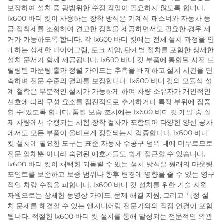
보장하여 설치 중 광범위한 수정 작업이 필요하지 않도록 합니다.
lx600 바디 킷이 사용하는 장착 방식은 기계식 패스너와 자동차 등
급 접착제를 조합하여 견고한 장착을 제공하면서도 필요한 경우 제
거가 가능하도록 합니다. 각 lx600 바디 킷에는 전체 설치 과정을 안
내하는 상세한 다이어그램, 토크 사양, 단계별 절차를 포함한 상세한
설치 문서가 함께 제공됩니다. lx600 바디 킷 부품에 통합된 사전 드
릴링된 마운팅 홀과 정렬 가이드는 추측을 배제하고 설치 시간을 단
축하며 전문 수준의 결과를 보장합니다. lx600 바디 킷의 모듈식 설
계 철학은 부분적인 설치가 가능하게 하여 차량 소유자가 개인적인
선호에 따라 구성 요소를 점진적으로 추가하거나 특정 부위에 집중
할 수 있도록 합니다. 품질 보증 조치에는 lx600 바디 킷 개발 중 실
제 차량에서 수행되는 시험 장착 절차가 포함되어 다양한 양산 공차
에서도 모든 부품이 올바르게 정렬되는지 검증합니다. lx600 바디
킷 설치에 필요한 도구는 표준 자동차 수공구 범위 내에 머무르므로
전문 업체뿐 아니라 숙련된 애호가들도 쉽게 접근할 수 있습니다.
lx600 바디 킷이 채택한 되돌릴 수 있는 설치 방식은 원래의 마운팅
포인트를 보존하고 보증 범위나 향후 변경에 영향을 줄 수 있는 영구
적인 차량 수정을 피합니다. lx600 바디 킷 설치를 위한 기술 지원
자원으로는 상세한 동영상 가이드, 문제 해결 지원, 그리고 특정 설
치 문제를 해결할 수 있는 엔지니어링 전문가와의 직접 연결이 포함
됩니다. 적절한 lx600 바디 킷 설치를 통해 달성되는 전문적인 외관