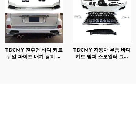
TDCMY 전후면 바디 키트
TDCMY 자동차 부품 바디
듀얼 파이프 배기 장치 포
키트 범퍼 스포일러 그릴
함 렉서스 LX570 2016-
렉서스 LX570 2016 2017
2020용
2018 2019 2020용
Lx600 바디 킷을 선택한 차량 소유자들은 단순한 미적 개선
을 넘어서는 수많은 실질적인 혜택에 즉시 접근할 수 있습니
다. lx600 바디 킷은 차량의 존재감과 외관상의 매력을 크게
높여 주며, 어떤 환경에서도 돋보이는 더욱 특별하고 개인화
된 외관을 만들어 냅니다. lx600 바디 킷이 제공하는 향상된
공기역학적 특성은 고속 주행 시 차량의 안정성을 개선하고,