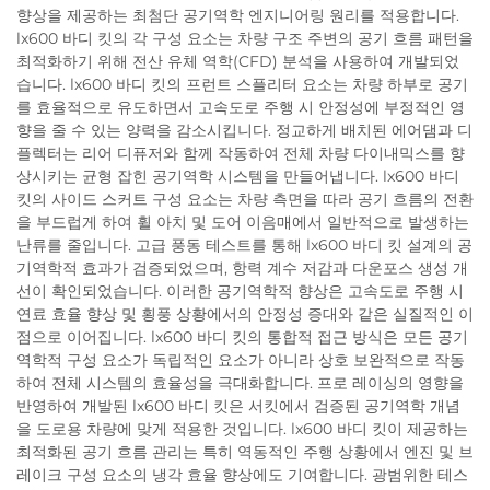
향상을 제공하는 최첨단 공기역학 엔지니어링 원리를 적용합니다.
lx600 바디 킷의 각 구성 요소는 차량 구조 주변의 공기 흐름 패턴을
최적화하기 위해 전산 유체 역학(CFD) 분석을 사용하여 개발되었
습니다. lx600 바디 킷의 프런트 스플리터 요소는 차량 하부로 공기
를 효율적으로 유도하면서 고속도로 주행 시 안정성에 부정적인 영
향을 줄 수 있는 양력을 감소시킵니다. 정교하게 배치된 에어댐과 디
플렉터는 리어 디퓨저와 함께 작동하여 전체 차량 다이내믹스를 향
상시키는 균형 잡힌 공기역학 시스템을 만들어냅니다. lx600 바디
킷의 사이드 스커트 구성 요소는 차량 측면을 따라 공기 흐름의 전환
을 부드럽게 하여 휠 아치 및 도어 이음매에서 일반적으로 발생하는
난류를 줄입니다. 고급 풍동 테스트를 통해 lx600 바디 킷 설계의 공
기역학적 효과가 검증되었으며, 항력 계수 저감과 다운포스 생성 개
선이 확인되었습니다. 이러한 공기역학적 향상은 고속도로 주행 시
연료 효율 향상 및 횡풍 상황에서의 안정성 증대와 같은 실질적인 이
점으로 이어집니다. lx600 바디 킷의 통합적 접근 방식은 모든 공기
역학적 구성 요소가 독립적인 요소가 아니라 상호 보완적으로 작동
하여 전체 시스템의 효율성을 극대화합니다. 프로 레이싱의 영향을
반영하여 개발된 lx600 바디 킷은 서킷에서 검증된 공기역학 개념
을 도로용 차량에 맞게 적용한 것입니다. lx600 바디 킷이 제공하는
최적화된 공기 흐름 관리는 특히 역동적인 주행 상황에서 엔진 및 브
레이크 구성 요소의 냉각 효율 향상에도 기여합니다. 광범위한 테스