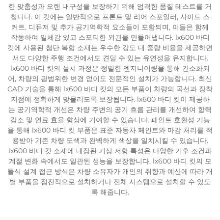
한 맞춤성과 오랜 내구성을 보장하기 위해 엄격한 품질 테스트를 거
칩니다. 이 킷에는 일반적으로 프론트 및 리어 스포일러, 사이드 스
커트, 디퓨저 및 추가 공기역학적 요소들이 포함되며, 이들은 함께
작동하여 일체감 있고 스포티한 외관을 만들어냅니다. lx600 바디
킷에 사용된 첨단 복합 소재는 우수한 강도 대 중량 비율을 제공하면
서도 다양한 주행 조건에서도 견딜 수 있는 유연성을 유지합니다.
lx600 바디 킷의 설치 과정은 정밀한 엔지니어링을 통해 간소화되
어, 차량의 광범위한 변경 없이도 전문적인 설치가 가능합니다. 최신
CAD 기술을 통해 lx600 바디 킷의 모든 부품이 차량의 곡선과 장착
지점에 정확하게 맞물리도록 보장됩니다. lx600 바디 킷이 제공하
는 공기역학적 개선은 차량 주변의 공기 흐름 관리를 개선하여 항력
감소 및 연료 효율 향상에 기여할 수 있습니다. 페인트 호환성 기능
을 통해 lx600 바디 킷 부품은 표준 자동차 페인트와 마감 처리를 적
용받아 기존 차량 도색과 완벽하게 색상을 일치시킬 수 있습니다.
lx600 바디 킷 소재에 내장된 기상 저항 특성은 다양한 기후 조건과
계절 변화 속에서도 일관된 성능을 보장합니다. lx600 바디 킷의 모
듈식 설계 접근 방식은 차량 소유자가 개인의 취향과 예산에 따라 개
별 부품을 점진적으로 설치하거나 전체 시스템으로 설치할 수 있도
록 해줍니다.