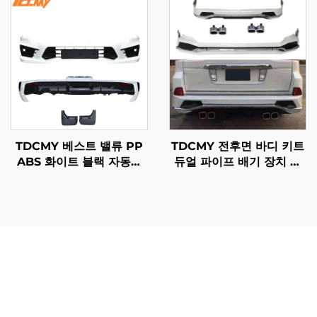
2019년형
LC200 2016년형
TDCMY 베스트 밸류 PP
TDCMY 전후면 바디 키트
ABS 화이트 블랙 자동차
듀얼 파이프 배기 장치 포
바디 키트 프론트 범퍼 리
함 렉서스 LX570 2016-
어 범퍼 스포일러 머드가드
2020용
랜드크루저 LC300-M용
랜드크루저 부품 및 액세서리는 극한의 환경에서도 견딜 수
있는 입증된 내구성으로 뛰어난 가치를 제공합니다. 이러한
전문 부품들은 수년간의 혹독한 사용을 시뮬레이션하는 엄
격한 테스트 절차를 거쳐, 가장 필요한 순간에도 최고의 성