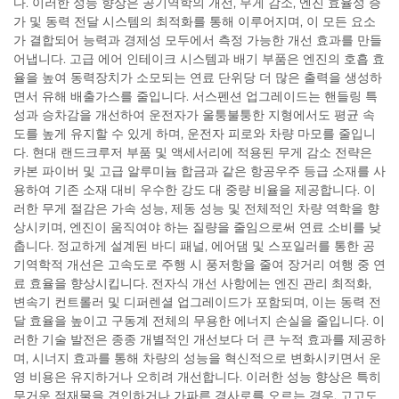
다. 이러한 성능 향상은 공기역학의 개선, 무게 감소, 엔진 효율성 증
가 및 동력 전달 시스템의 최적화를 통해 이루어지며, 이 모든 요소
가 결합되어 능력과 경제성 모두에서 측정 가능한 개선 효과를 만들
어냅니다. 고급 에어 인테이크 시스템과 배기 부품은 엔진의 호흡 효
율을 높여 동력장치가 소모되는 연료 단위당 더 많은 출력을 생성하
면서 유해 배출가스를 줄입니다. 서스펜션 업그레이드는 핸들링 특
성과 승차감을 개선하여 운전자가 울퉁불퉁한 지형에서도 평균 속
도를 높게 유지할 수 있게 하며, 운전자 피로와 차량 마모를 줄입니
다. 현대 랜드크루저 부품 및 액세서리에 적용된 무게 감소 전략은
카본 파이버 및 고급 알루미늄 합금과 같은 항공우주 등급 소재를 사
용하여 기존 소재 대비 우수한 강도 대 중량 비율을 제공합니다. 이
러한 무게 절감은 가속 성능, 제동 성능 및 전체적인 차량 역학을 향
상시키며, 엔진이 움직여야 하는 질량을 줄임으로써 연료 소비를 낮
춥니다. 정교하게 설계된 바디 패널, 에어댐 및 스포일러를 통한 공
기역학적 개선은 고속도로 주행 시 풍저항을 줄여 장거리 여행 중 연
료 효율을 향상시킵니다. 전자식 개선 사항에는 엔진 관리 최적화,
변속기 컨트롤러 및 디퍼렌셜 업그레이드가 포함되며, 이는 동력 전
달 효율을 높이고 구동계 전체의 무용한 에너지 손실을 줄입니다. 이
러한 기술 발전은 종종 개별적인 개선보다 더 큰 누적 효과를 제공하
며, 시너지 효과를 통해 차량의 성능을 혁신적으로 변화시키면서 운
영 비용은 유지하거나 오히려 개선합니다. 이러한 성능 향상은 특히
무거운 적재물을 견인하거나 가파른 경사로를 오르는 경우, 고고도