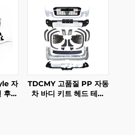
le 자
TDCMY 고품질 PP 자동
면 후면
차 바디 키트 헤드 테일
트 포
램프 프론트 범퍼 가드 도
2018-
어 몰딩 스포일러 2022
용
랜드크루저 LC300GR용