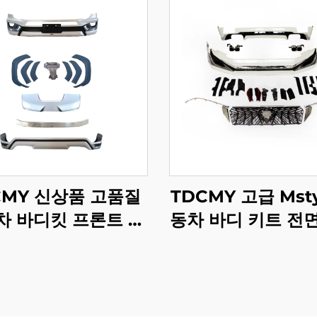
CMY 신상품 고품질
TDCMY 고급 Msty
차 바디킷 프론트 범
동차 바디 키트 전
포함 2022 랜드크루
서라운드 키트 라이
 LC300-MP용
함 Toyota Prado 
2020 FJ150