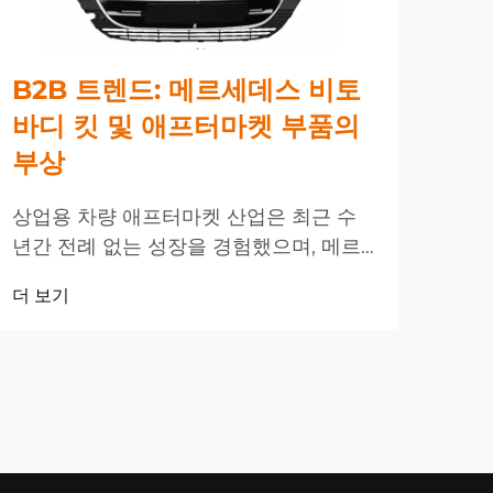
B2B 트렌드: 메르세데스 비토
대
바디 킷 및 애프터마켓 부품의
스 
부상
달
상업용 차량 애프터마켓 산업은 최근 수
소비
년간 전례 없는 성장을 경험했으며, 메르
하고
세데스 비토 바디 킷이 B2B 분야에서 주
애프
더 보기
더 
도적인 역할을 하고 있다. 이러한 변화는
장을
상업용 차량에 대한 진화하는 비즈니스
세그
니즈를 반영한다...
급 