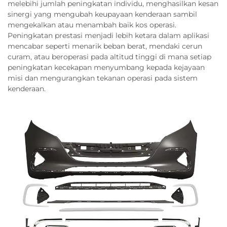
melebihi jumlah peningkatan individu, menghasilkan kesan
sinergi yang mengubah keupayaan kenderaan sambil
mengekalkan atau menambah baik kos operasi.
Peningkatan prestasi menjadi lebih ketara dalam aplikasi
mencabar seperti menarik beban berat, mendaki cerun
curam, atau beroperasi pada altitud tinggi di mana setiap
peningkatan kecekapan menyumbang kepada kejayaan
misi dan mengurangkan tekanan operasi pada sistem
kenderaan.