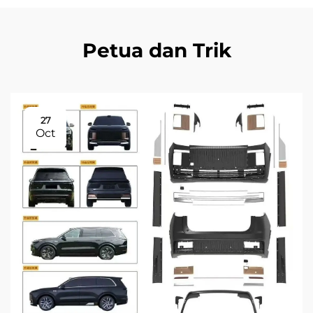
Petua dan Trik
27
Oct