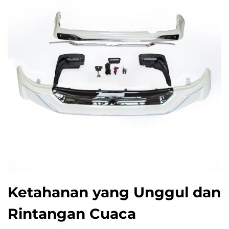
Ketahanan yang Unggul dan
Rintangan Cuaca