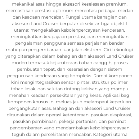
mekanikal asas hingga aksesori keselesaan premium,
memastikan prestasi optimum merentasi pelbagai medan
dan keadaan mencabar. Fungsi utama bahagian dan
aksesori Land Cruiser berputar di sekitar tiga objektif
utama: mengekalkan kebolehpercayaan kenderaan,
meningkatkan keupayaan prestasi, dan meningkatkan
pengalaman pengguna semasa perjalanan bandar
mahupun pengembaraan luar jalan ekstrem. Ciri teknologi
yang diterapkan dalam bahagian dan aksesori Land Cruiser
moden termasuk kejuruteraan bahan canggih, proses
pembuatan tepat, dan keserasian dengan sistem
pengurusan kenderaan yang kompleks. Ramai komponen
kini mengintegrasikan sensor pintar, struktur polimer
tahan lasak, dan salutan rintang kakisan yang mampu
menahan keadaan persekitaran yang keras. Aplikasi bagi
komponen khusus ini meluas jauh melampaui keperluan
pengangkutan asas. Bahagian dan aksesori Land Cruiser
digunakan dalam operasi ketenteraan, pasukan eksplorasi,
pasukan pembinaan, pekerja pertanian, dan peminat
pengembaraan yang mendambakan kebolehpercayaan
teguh dalam persekitaran mencabar. Kategori utama