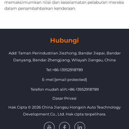
memaksimumkan nilai dan keselamatan pelaburan mereka
dalam penambahbaikan kenderaan.
Hubungi
Add: Taman Perindustrian Jiezhong, Bandar Jiepai, Bandar
Danyang, Bandar Zhengjiang, Wilayah Jiangsu, China
Tel:
+86-13952918789
E-mel:
[email protected]
Telefon mudah alih:
+86-13952918789
Dasar Privasi
Hak Cipta © 2026 China Jiangsu Hongxin Auto Teachnology
Development Co., Ltd. Hak cipta terpelihara.