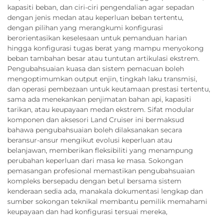
kapasiti beban, dan ciri-ciri pengendalian agar sepadan
dengan jenis medan atau keperluan beban tertentu,
dengan pilihan yang merangkumi konfigurasi
berorientasikan keselesaan untuk pemanduan harian
hingga konfigurasi tugas berat yang mampu menyokong
beban tambahan besar atau tuntutan artikulasi ekstrem.
Pengubahsuaian kuasa dan sistem pemacuan boleh
mengoptimumkan output enjin, tingkah laku transmisi,
dan operasi pembezaan untuk keutamaan prestasi tertentu,
sama ada menekankan penjimatan bahan api, kapasiti
tarikan, atau keupayaan medan ekstrem. Sifat modular
komponen dan aksesori Land Cruiser ini bermaksud
bahawa pengubahsuaian boleh dilaksanakan secara
beransur-ansur mengikut evolusi keperluan atau
belanjawan, memberikan fleksibiliti yang menampung
perubahan keperluan dari masa ke masa. Sokongan
pemasangan profesional memastikan pengubahsuaian
kompleks bersepadu dengan betul bersama sistem
kenderaan sedia ada, manakala dokumentasi lengkap dan
sumber sokongan teknikal membantu pemilik memahami
keupayaan dan had konfigurasi tersuai mereka,