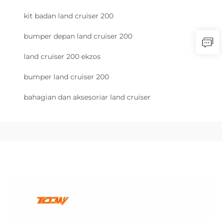
kit badan land cruiser 200
bumper depan land cruiser 200
land cruiser 200 ekzos
bumper land cruiser 200
bahagian dan aksesoriar land cruiser