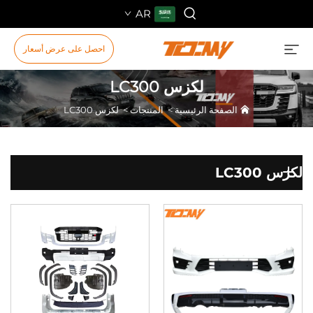
AR
احصل على عرض أسعار
لكزس LC300
الصفحة الرئيسية
>
المنتجات
>
لكزس LC300
لكزس LC300