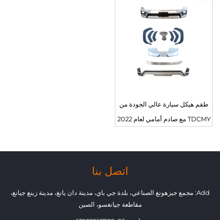
لاند كروزر LC300GR
كروزر Lc300 لعام 2022
طقم هيكل سيارة عالي الجودة من
TDCMY مع صادم أمامي لعام 2022
لاند كروزر LC300-MP
اتصل بنا
Add: مجمع جيزهونغ الصناعي، بلدة جي باي، مدينة دان يانغ، مدينة زينغ جيانغ،
مقاطعة جيانغسو، الصين