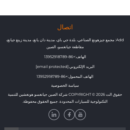
اتصال
Add: مجمع جيزهونغ الصناعي، بلدة جي باي، مدينة دان يانغ، مدينة زينغ جيانغ،
مقاطعة جيانغسو، الصين
الهاتف:
+86-13952918789
البريد الإلكتروني:
[email protected]
الهاتف المحمول:
+86-13952918789
سياسة الخصوصية
حقوق الت COPYRIGHT © 2026 شركة الصين جيانغسو هونغشين للتنمية
التكنولوجية للسيارات المحدودة. جميع الحقوق محفوظة.