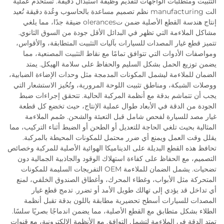
التثبيت ومتطلبات الواجهات لتقديم وظيفة استبدال دقيقة. تستخدم عملية
الت manufacturing نظم تصميم مساعدة بالحاسوب وعُدة دقيقة تُعيد
إنتاج هندسة القطع الأصلية ضمن تolerances ضيقة جدًا، مما يلغي
مشاكل الملاءمة التي تظهر في البدائل الأقل جودة من السوق الثانوي.
تتميز قطع غيار المصدات للسيارات بآليات التثبيت المتطابقة، والأقواس،
ومواصفات الأدوات التي تتوافق تمامًا مع نقاط التثبيت المصنعية، مما
يضمن توزيع الحمل بشكل السليم والحفاظ على سلامة الهيكل. يمتد
الضمان للملاءمة ليشمل المكونات المدمجة مثل وحدات الإضاءة الضبابية،
ووصلات الشبكة، ومناطق تثبيت اللوحة المرورية، وتُحُيز الاستشعار التي
يجب أن تتماشم بدقة مع أنظمة المركبة الحالية. تتحقق إجراءات ضبط
الجودة من الدقة في الأبعاد طوال عملية الإنتاج، حيث تخضع كل قطعة
غيار مصد للسيارة لفحص شامل قبل التعبئة والشحن. صُمم الملاءمة
المثالية بحيث تلغي الحاجة للتعديل أو الطحن أو الضبط أثناء التركيب، مما
يقلل وقت العمل ويمنع أي ضرر محتمل للمكونات المحيطة بالمركبة.
تحافظ هذه القطع البديلة على الديناميكا الهوائية الأصلية للمركبة وخصائص
التصميم، مع الحفاظ على كفاءة استهلاك الوقود والجاذبية الجمالية دون
تضحيات. يشمل الضمان للملاءمة OEM التفريجات السليمة للمكونات
المتحركة مثل الأبواب، وغطاء المحرك، وأغطاق الصندوق الخلفي، لمنع
أي تداخل قد يؤدي إلى تهالك طويل الأمد أو تضرر. تدمج قطع غيار
المصدات للسيارات أسطح تحضيرية مطابقة باللون بدقة تقبل أنظمة
الطلاء بشكل متطابق مع القطع الأصلية، مما يضمن اندماجًا بصريًا سلسًا.
تمتد الدقة في الملاءمة لتشمل التوافق مع الأنظمة الإلكترونية، مع قنوات