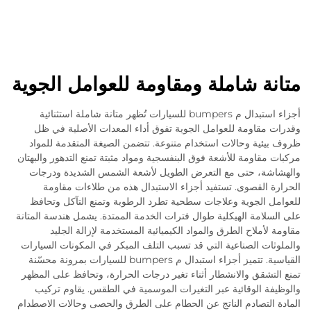
متانة شاملة ومقاومة للعوامل الجوية
أجزاء استبدال م bumpers للسيارات تُظهر متانة شاملة استثنائية
وقدرات مقاومة للعوامل الجوية تفوق أداء المعدات الأصلية في ظل
ظروف بيئية وحالات استخدام متنوعة. تتضمن الصيغة المتقدمة للمواد
مركبات مقاومة للأشعة فوق البنفسجية ومواد مثبتة تمنع التدهور والبهتان
والهشاشة، حتى مع التعرض الطويل لأشعة الشمس الشديدة ودرجات
الحرارة القصوى. تستفيد أجزاء الاستبدال هذه من طلاءات مقاومة
للعوامل الجوية وعلاجات سطحية تطرد الرطوبة وتمنع التآكل وتحافظ
على السلامة الهيكلية طوال فترات الخدمة الممتدة. يشمل هندسة المتانة
مقاومة لأملاح الطرق والمواد الكيميائية المستخدمة لإزالة الجليد
والملوثات الصناعية التي قد تسبب التلف المبكر في المكونات السيارات
القياسية. تتميز أجزاء استبدال م bumpers للسيارات بمرونة محسّنة
تمنع التشقق والانشطار أثناء تغير درجات الحرارة، وتحافظ على المظهر
والوظيفة الوقائية عبر التغيرات الموسمية في الطقس. يقاوم تركيب
المادة التصادم الناتج عن الحطام على الطرق والحصى وحالات الاصطدام