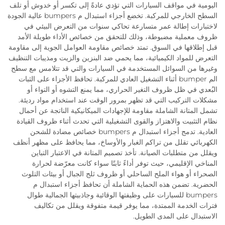
اليومية في مواقف السيارات التي تؤدي عادةً إلى تكسر أو خدوش أو تلف
السطح الخارجي للمركبة. تخضع أجزاء استبدال م bumpers عالية الجودة
لاختبارات إطالة عمر متسارعة تحاكي سنوات من التعرض البيئي في
ظروف معملية مضبوطة، وذلك للتحقق من خصائص الأداء طويلة الأمد
قبل إطلاقها في السوق. تمتد خصائص مقاومة العوامل الجوية إلى مقاومة
التعرض للمواد الكيميائية، مما يحمي ضد البنزين والزيت ومذيبات التنظيف
وغيرها من السوائل المستخدمة في السيارات والتي قد تتلامس مع سطح
الم bumper أثناء التشغيل العادي للمركبة. تحافظ الأجزاء على الثبات
البُعدي في ظل ظروف التغير الحراري، مما يمنع التشوه أو التواء أو
مشكلات التركيب التي قد تظهر بمرور الوقت عند استخدام مواد رديئة.
تشمل المتانة الشاملة مقاومة للإجهادات الميكانيكية الناتجة عن أحمال
نظام التثبيت والاهتزاز والقوى التشغيلية التي تحدث أثناء ظروف القيادة
العادية. تدمج أجزاء استبدال م bumpers خصائص مضادة للشحن
الكهربائي تقلل من تراكم الغبار والأوساخ، مما يحافظ على مظهر أنظف
ويقلل من متطلبات الصيانة. تأخذ تصميم المتانة في الاعتبار التباين
المناخي الإقليمي، حيث توفر أداءً ثابتًا سواء كانت معرّضة لحرارة
الصحراء أو هواء الملح الساحلي أو ظروف ثلج الجبال أو بيئات التلوث
الحضرية. تضمن هذه الحماية الشاملة أن تحافظ أجزاء استبدال م
bumpers للسيارات على وظيفتها الوقائية وجاذبيتها الجمالية طوال
فترات الخدمة الممتدة، مما يوفر قيمة متفوقة ويقلل من تكاليف
الاستبدال على المدى الطويل.