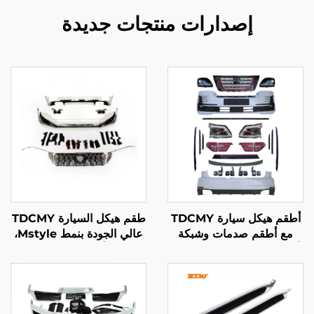
إصدارات منتجات جديدة
أطقم هيكل سيارة TDCMY
طقم هيكل السيارة TDCMY
مع أطقم صدمات وشبكة
عالي الجودة بنمط Mstyle،
أمامية وجناح ومصباح ضباب
طقم أمامي وخلفي مع
ومصابيح أمامية LED
إطارات إنارة لسيارة Toyota
للنيسان باترول RSS 2021
Prado 2018-2020 FJ150