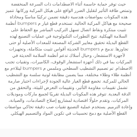
حيث توفر حماية حاسمة أثناء الاصطدامات ذات السرعة المنخفضة
وتمتص طاقة التأثير لتقليل الضرر الواقع على هيكل المركبة وركابها. تتميز
هذه المكونات بمواصفات هندسية دقيقة تضمن تركيبًا مناسبًا ومحاذاة
صحيحة مع هياكل المركبة الحالية. تستخدم قطع غيار م bumpers أنظمة
تثبيت مبتكرة ونقاط اتصال تسهل التركيب المباشر مع الحفاظ على
السلامة الهيكلية. تتيح التطورات التكنولوجية في عمليات التصنيع لهذه
القطع البديلة تحقيق معايير الشركة المصنعة للمعدات الأصلية أو حتى
تجاوزها. تدمج م bumpers الحديثة أقواس تثبيت متكاملة، وتجهيزات
لأجهزة الاستشعار، وحبال أسلاك تدعم أنظمة السلامة الحديثة في
المركبات بما في ذلك أجهزة استشعار الوقوف، الكاميرات، وتقنيات تجنب
الاصطدام. تم تصميم التشطيب السطحي وملمس م bumpers ليتلاءم مع
أنظمة طلاء وطلاء مختلفة، مما يضمن مطابقة لونية سلسة مع التشطيب
الحالي للمركبة. تخضع قطع الغيار عالية الجودة لإجراءات اختبار صارمة
تشمل تقييمات مقاومة التأثير، وتقييمات التعرض للبيئة، والتحقق من
الدقة البعدية. تتوفر هذه المكونات البديلة تقريبًا لجميع ماركات وموديلات
المركبات، وتقدم حلولًا اقتصادية لمشاريع إصلاح التصادمات، والصيانة،
وإعادة الترميم. يستخدم عملية التصنيع تقنيات صب دقيقة تحاكي مواصفات
القطع الأصلية مع دمج تحسينات في تكوين المواد والتصميم الهيكلي.