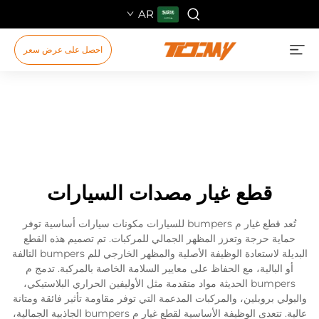
AR
احصل على عرض سعر
قطع غيار مصدات السيارات
تُعد قطع غيار م bumpers للسيارات مكونات سيارات أساسية توفر
حماية حرجة وتعزز المظهر الجمالي للمركبات. تم تصميم هذه القطع
البديلة لاستعادة الوظيفة الأصلية والمظهر الخارجي للم bumpers التالفة
أو البالية، مع الحفاظ على معايير السلامة الخاصة بالمركبة. تدمج م
bumpers الحديثة مواد متقدمة مثل الأوليفين الحراري البلاستيكي،
والبولي بروبلين، والمركبات المدعمة التي توفر مقاومة تأثير فائقة ومتانة
عالية. تتعدى الوظيفة الأساسية لقطع غيار م bumpers الجاذبية الجمالية،