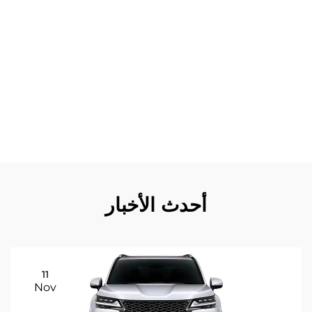
قبل محترفين ضمانًا يوفر راحة البال وحماية ضد عيوب التصنيع أو
مشكلات التركيب. تتكامل هذه المكونات بسلاسة مع أنظمة
المركبة الحالية، مما يحافظ على وظائف أجهزة الاستشعار
المدمجة ونظام الإضاءة والميزات الديناميكية الهوائية. يضمن
عملية التصنيع القياسية جودة متسقة عبر دفعات الإنتاج، مما يوفر
أداءً وخصائص مظهرية موثوقة. تمكن أجزاء استبدال م
bumpers أصحاب المركبات من معالجة التلف بشكل فوري،
ومنع المزيد من التدهور الذي قد يؤدي إلى إصلاحات أكثر تعقيدًا
وتكلفة.
أحدث الأخبار
11
Nov