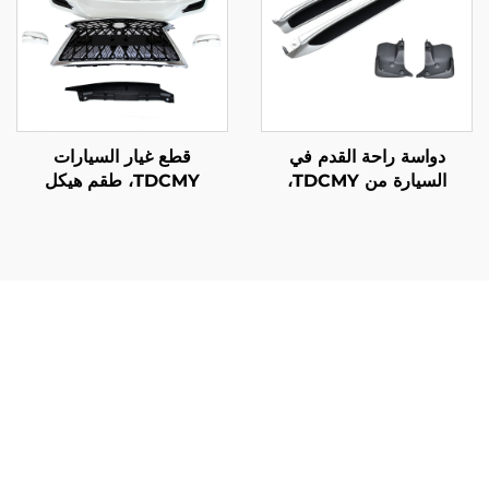
دواسة راحة القدم في
قطع غيار السيارات
السيارة من TDCMY،
TDCMY، طقم هيكل
دواسات الوقود والفرامل
السيارة، طقم الصدام،
والقابض، قطع غيار
spoiler، شبك الوجه لموديل
السيارات، دواسة القدم
Lexus LX570 أعوام 2016
الجانبية PP لسيارة Lexus
و2017 و2018 و2019
LX570 2019
و2020
توفر أجزاء استبدال م bumpers للسيارات وفورات كبيرة في
التكاليف مقارنة بشراء مركبات جديدة بالكامل أو اللجوء إلى
إصلاحات في وكالات معتمدة باهظة الثمن. يمكن لأصحاب
المركبات إعادة ترميم سياراتهم إلى حالتها الأصلية دون الحاجة
إلى استثمار مالي كبير يتطلبه إجراء أعمال هيكلية شاملة أو
استبدال المركبة. توفر هذه الأجزاء البديلة توافرًا فوريًا، مما يلغي
الفترات الطويلة للانتظار المرتبطة بالتصنيع المخصص أو الطلبات