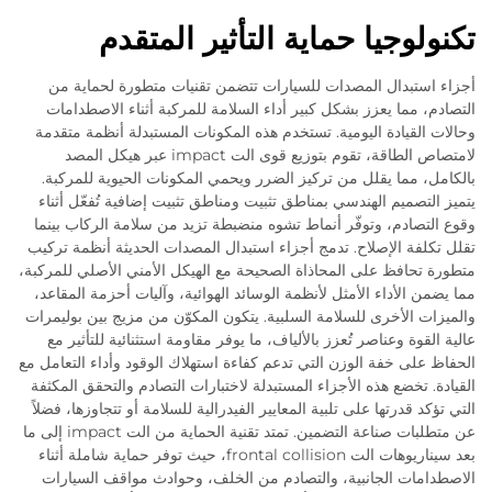
تكنولوجيا حماية التأثير المتقدم
أجزاء استبدال المصدات للسيارات تتضمن تقنيات متطورة لحماية من
التصادم، مما يعزز بشكل كبير أداء السلامة للمركبة أثناء الاصطدامات
وحالات القيادة اليومية. تستخدم هذه المكونات المستبدلة أنظمة متقدمة
لامتصاص الطاقة، تقوم بتوزيع قوى الت impact عبر هيكل المصد
بالكامل، مما يقلل من تركيز الضرر ويحمي المكونات الحيوية للمركبة.
يتميز التصميم الهندسي بمناطق تثبيت ومناطق تثبيت إضافية تُفعّل أثناء
وقوع التصادم، وتوفّر أنماط تشوه منضبطة تزيد من سلامة الركاب بينما
تقلل تكلفة الإصلاح. تدمج أجزاء استبدال المصدات الحديثة أنظمة تركيب
متطورة تحافظ على المحاذاة الصحيحة مع الهيكل الأمني الأصلي للمركبة،
مما يضمن الأداء الأمثل لأنظمة الوسائد الهوائية، وآليات أحزمة المقاعد،
والميزات الأخرى للسلامة السلبية. يتكون المكوّن من مزيج بين بوليمرات
عالية القوة وعناصر تُعزز بالألياف، ما يوفر مقاومة استثنائية للتأثير مع
الحفاظ على خفة الوزن التي تدعم كفاءة استهلاك الوقود وأداء التعامل مع
القيادة. تخضع هذه الأجزاء المستبدلة لاختبارات التصادم والتحقق المكثفة
التي تؤكد قدرتها على تلبية المعايير الفيدرالية للسلامة أو تتجاوزها، فضلاً
عن متطلبات صناعة التضمين. تمتد تقنية الحماية من الت impact إلى ما
بعد سيناريوهات الت frontal collision، حيث توفر حماية شاملة أثناء
الاصطدامات الجانبية، والتصادم من الخلف، وحوادث مواقف السيارات