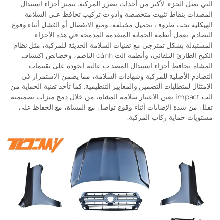
التي تمثل الجزء الأكبر من أحداث تضرر المركبة. تتميز أجزاء استبدال
المصدات بنقاط تثبيت متخصصة وأدوات تركيب تحافظ على السلامة
الهيكلية تحت ظروف تحميل مختلفة، ومنع الانفصال أو الفشل أثناء وقوع
التصادم. تعمل أنظمة الحماية المتقدمة المدمجة في هذه الأجزاء
المستبدلة بشكل تمتزجي مع تقنيات السلامة الحديثة للمركبة، مثل نظام
الكبح الطارئ التلقائي، وأنظمة الت cảnh التاصم، وخصائص اكتشاف
المشاة. تحافظ أجزاء استبدال المصدات عالية الجودة على تقييمات
التصادم الأصلية للمركبة وشهادات السلامة، مما يضمن الاستمرار في
الامتثال لمتطلبات التضمين والمعايير التنظيمية. كما تأخذ تقنية الحماية من
الت impact بعين الاعتبار سلامة المشاة، من خلال دمج ميزات تصميمية
تقلل من شدة الإصابات أثناء وقوع تواصل مع المشاة، مع الحفاظ على
مستويات حماية ركاب المركبة.