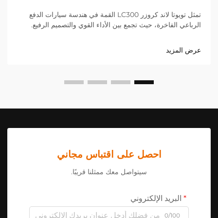
تمثل تويوتا لاند كروزر LC300 القمة في هندسة سيارات الدفع
الرباعي الفاخرة، حيث تجمع بين الأداء القوي والتصميم الرفيع.
بالنسبة لهواة تحسين مظهر ومزايا مركبتهم، توفر صناعة قطع
الغيار بعد البيع مجموعة واسعة من...
عرض المزيد
احصل على اقتباس مجاني
سيتواصل معك ممثلنا قريبًا.
البريد الإلكتروني
0/100