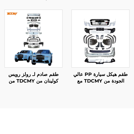
حارس الصادم جناح خلفي
صادم أمامي وجناح ونوافذ
واقي الطين إطار لوحة
ومصابيح أمامية وخلفية
الترخيص لـ لاند كروزر
لسيارة لاند كروزر
LC300GR
LC200 2019
طقم هيكل سيارة PP عالي
طقم صادم لـ رولز رويس
الجودة من TDCMY مع
كولينان من TDCMY من
مصابيح أمامية وخلفية وواقي
إصدار 18-24 ترقية إلى
صادم أمامي ونوافذ جانبية
إصدار 2025 الجديد بدون
لسيارة لاند كروزر
المصابيح الأمامية LED
LC300GR لعام 2022
الأصلية للمصنع
توفر المصد عالي الجودة لسيارة مرسيدس بنز فيتو فوائد عملية
كبيرة تؤثر بشكل مباشر على أداء المركبة، وسلامتها، وتكاليف