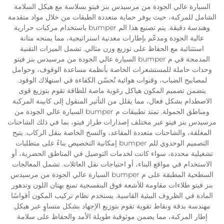
السيارة عالي الجودة من مرسيدس بنز فيتو بسلاسة مع هيكل السلامة
الشامل للمركبة، حيث يوفر حماية متعددة الطبقات من خلال مواد متقدمة
وهندسة دقيقة. يتم تصنيع هذا الم bumper باستخدام مركبات حرارية
عالية الجودة ومدعّم بإطارات معدنية استراتيجية، مما يمنحه متانة
استثنائية مع الحفاظ على توزيع وزن مثالي. تشمل الميزات التقنية
المدمجة في م bumper السيارة عالي الجودة من مرسيدس بنز فيتو
وحدات حاملة للمستشعرات الخاصة بأنظمة مساعدة الوقوف، وحوامل
لمصابيح الضباب، وقنوات هوائية تُحسّن الكفاءة في استهلاك الوقود.
يتضمن تصميم المكون هياكل رغوية ماصة للطاقة تقوم بتوزيع قوى
الاصطدام بشكل فعال، مما يقلل من التأثير المنقول إلى كابينة المركبة
ومناطق الحمولة. تمتد تطبيقات م bumper السيارة عالي الجودة من
مرسيدس بنز فيتو عبر مختلف إصدارات طراز فيتو، بما في ذلك الشاحنات
المغلقة، والشاحنات متعددة المقاعد، والنسخ الخاصة بنقل الركاب. يتيح
التصميم الوحدوي للم bumper إمكانية التخصيص بناءً على متطلبات
تشغيلية محددة، سواء كانت لخدمات التوصيل في المناطق الحضرية، أو
الاستخدام في مواقع البناء، أو احتياجات نقل العائلات. تشمل المعالجات
السطحية المطبقة على م bumper السيارة عالي الجودة من مرسيدس
بنز فيتو طلاءات مقاومة للأشعة فوق البنفسجية تمنع بهتان اللون وتدهور
المادة في الظروف البيئية القاسية. يستخدم نظام تركيب المكون أقواسًا
مهندسة بدقة ونقاط تقوية تقوم بتوزيع الإجهاد بشكل متساوٍ عبر هيكل
إطار المركبة، مما يضمن موثوقية طويلة الأمد والحفاظ على سلامة