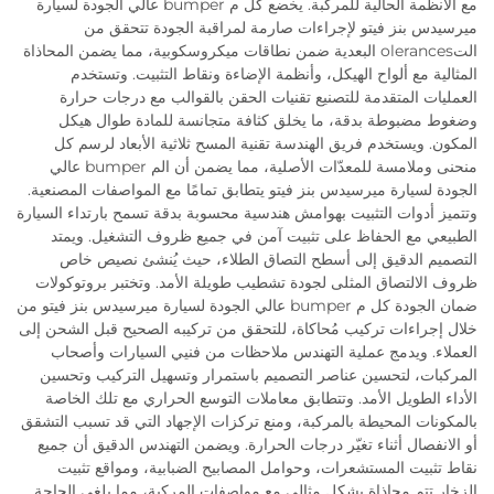
مع الأنظمة الحالية للمركبة. يخضع كل م bumper عالي الجودة لسيارة
ميرسيدس بنز فيتو لإجراءات صارمة لمراقبة الجودة تتحقق من
التolerances البعدية ضمن نطاقات ميكروسكوبية، مما يضمن المحاذاة
المثالية مع ألواح الهيكل، وأنظمة الإضاءة ونقاط التثبيت. وتستخدم
العمليات المتقدمة للتصنيع تقنيات الحقن بالقوالب مع درجات حرارة
وضغوط مضبوطة بدقة، ما يخلق كثافة متجانسة للمادة طوال هيكل
المكون. ويستخدم فريق الهندسة تقنية المسح ثلاثية الأبعاد لرسم كل
منحنى وملامسة للمعدّات الأصلية، مما يضمن أن الم bumper عالي
الجودة لسيارة ميرسيدس بنز فيتو يتطابق تمامًا مع المواصفات المصنعية.
وتتميز أدوات التثبيت بهوامش هندسية محسوبة بدقة تسمح بارتداء السيارة
الطبيعي مع الحفاظ على تثبيت آمن في جميع ظروف التشغيل. ويمتد
التصميم الدقيق إلى أسطح التصاق الطلاء، حيث يُنشئ نصيص خاص
ظروف الالتصاق المثلى لجودة تشطيب طويلة الأمد. وتختبر بروتوكولات
ضمان الجودة كل م bumper عالي الجودة لسيارة ميرسيدس بنز فيتو من
خلال إجراءات تركيب مُحاكاة، للتحقق من تركيبه الصحيح قبل الشحن إلى
العملاء. ويدمج عملية التهندس ملاحظات من فنيي السيارات وأصحاب
المركبات، لتحسين عناصر التصميم باستمرار وتسهيل التركيب وتحسين
الأداء الطويل الأمد. وتتطابق معاملات التوسع الحراري مع تلك الخاصة
بالمكونات المحيطة بالمركبة، ومنع تركزات الإجهاد التي قد تسبب التشقق
أو الانفصال أثناء تغيّر درجات الحرارة. ويضمن التهندس الدقيق أن جميع
نقاط تثبيت المستشعرات، وحوامل المصابيح الضبابية، ومواقع تثبيت
الزخار تتم محاذاة بشكل مثالي مع مواصفات المركبة، مما يلغي الحاجة