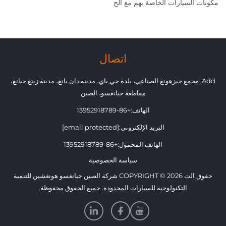
مكونات السيارات الخاصة بهم مع الح
اتصال
Add: مجمع جيزهونغ الصناعي، بلدة جي باي، مدينة دان يانغ، مدينة زينغ جيانغ،
مقاطعة جيانغسو، الصين
الهاتف:
+86-13952918789
البريد الإلكتروني:
[email protected]
الهاتف المحمول:
+86-13952918789
سياسة الخصوصية
حقوق الت COPYRIGHT © 2026 شركة الصين جيانغسو هونغشين للتنمية
التكنولوجية للسيارات المحدودة. جميع الحقوق محفوظة.