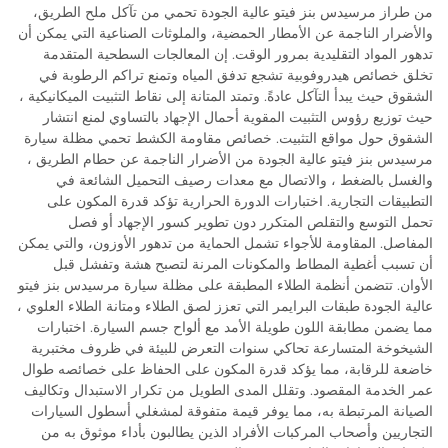
من طراز مرسيدس بنز فيتو عالية الجودة تحمي من تآكل ملح الطريق،
والأضرار الناجمة عن الأمطار الحمضية، والملوثات الصناعية التي يمكن أن
تدهور المواد التقليدية بمرور الوقت. إن المعالجات السطحية المتقدمة
تخلق خصائص هيدروفوبية تشجع تدفق المياه وتمنع تراكم الرطوبة في
الشقوق حيث يبدأ التآكل عادةً. وتمتد المتانة إلى نقاط التثبيت الميكانيكية ،
حيث توزيع رؤوس التثبيت المقوية أحمال الإجهاد بالتساوي لمنع انتشار
الشقوق حول مواقع التثبيت. خصائص مقاومة الكشط تحمي مظلة سيارة
مرسيدس بنز فيتو عالية الجودة من الأضرار الناجمة عن حطام الطريق ،
والغسل بالضغط ، والاتصال مع معدات رصيف التحميل الشائعة في
التطبيقات التجارية. اختبارات الدورة الحرارية تؤكد قدرة المكون على
تحمل التوسع والتقلص المتكرر دون تطوير كسور الإجهاد أو فصل
المفاصل. المقاومة للأجواء تشمل الحماية من تدهور الأوزون، والتي يمكن
أن تسبب أغطية المطاط والمكونات المرنة لتصبح هشة وتفشل قبل
الأوان. تتضمن أنظمة الطلاء المطبقة على مظلة سيارة مرسيدس بنز فيتو
عالية الجودة طبقات البرايمر التي تعزز لصق الطلاء ومتانة الطلاء العلوي ،
مما يضمن مطابقة اللون طويلة الأمد مع ألواح جسم السيارة. اختبارات
الشيخوخة المتسارعة تحاكي سنوات التعرض للبيئة في ظروف مختبرية
خاضعة للرقابة، مما يؤكد قدرة المكون على الحفاظ على خصائصه طوال
عمر الخدمة المقصود. وتقلل المدى الطويل من تكرار الاستبدال وتكاليف
الصيانة المرتبطة به، مما يوفر قيمة متفوقة لمشغلي أسطول السيارات
التجاريين وأصحاب المركبات الأفراد الذين يطالبون بأداء موثوق به من