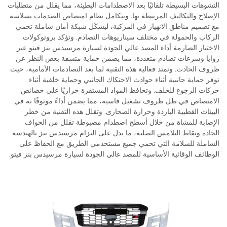
التشوهات البسيطة تلقائيًا بعد الاصطدامات البطيئة، مما يقلل من متطلبات
الإصلاح والتكاليف المرتبطة بها. ويتكامل نظام امتصاص الصدمات بسلاسة
مع تصميم مناطق الانهيار في المركبة، ليشكّل شبكة أمان شاملة تحمي
الركاب والحمولة في مختلف سيناريوهات التصادم. وتؤكد بروتوكولات
الاختبار الصارمة أداء المصد عالي الجودة لسيارة مرسيدس بنز فيتو عبر
زوايا وسرعات تصادم متعددة، مما يضمن حماية متسقة بغض النظر عن
ظروف الحادث. وتمتد فعالية هذه التقنية لما بعد التصادمات الأمامية، حيث
توفر حماية جانبية أثناء حوادث الاحتكاك الجانبي وحماية خلفية أثناء
حركات الرجوع للخلف. وتحافظ المواد المستقرة حراريًا على خصائص
الامتصاص في ظل ظروف تشغيل قاسية، مما يضمن أداءً موثوقًا به في
البيئات القطبية الباردة وحرارة الصحارى. وتقلل هذه التقنية من خطر
الإصابة للمشاة من خلال أسطح اصطدام مضبوطة تقلل من الحواف
الحادة ونقاط التلامس الصلبة، ما يدل على التزام مرسيدس بنز بالهندسة
الشاملة للسلامة التي تحمي جميع مستخدمي الطريق مع الحفاظ على
الوظائف الوقائية الأساسية للمصد عالي الجودة لسيارة مرسيدس بنز فيتو.