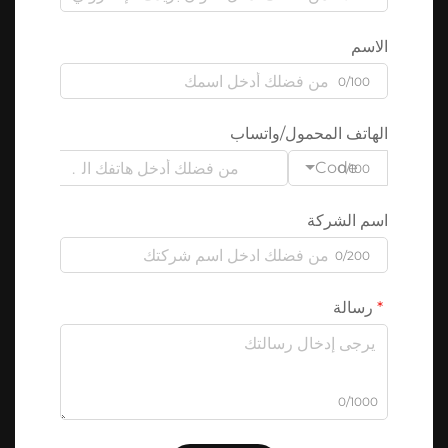
الاسم
0/100
الهاتف المحمول/واتساب
Code
0/100
اسم الشركة
0/200
رسالة
0/1000