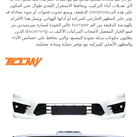
لأي تعديلات أثناء التركيب. ويحافظ الاستقرار البُعدي طوال عمر المكون
على هذه التolerances الدقيقة، ويمنع حدوث فجوات أو سوء محاذاة قد
تؤثر على المظهر الخارجي للمركبة أو أدائها الهوائي. ويمثل هذا الالتزام
بالهندسة الدقيقة من الم bumper عالي الجودة لسيارة ميرسيدس بنز
فيتو الخيار المفضل لأصحاب المركبات الأكثف ت discerning الذين
يطلبون مكونات بديلة بجودة المصنع، والتي تحافظ على خصائص الأداء
والمظهر الأصلي للمركبة مع توفير حماية ومتانة محسّنة.