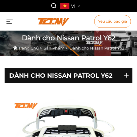
VI
Yêu cầu báo giá
Dành cho Nissan Patrol Y62
Trang Chủ
>
Sản Phẩm
>
Dành cho Nissan Patrol Y62
DÀNH CHO NISSAN PATROL Y62