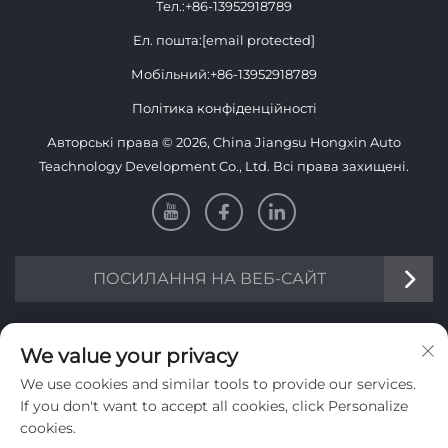
Тел.:
+86-13952918789
Ел. пошта:
[email protected]
Мобільний:
+86-13952918789
Політика конфіденційності
Авторські права © 2026, China Jiangsu Hongxin Auto
Teachnology Development Co., Ltd. Всі права захищені.
ПОСИЛАННЯ НА ВЕБ-САЙТ
ІНФОРМАЦІЯ
We value your privacy
We use cookies and similar tools to provide our services.
Підпишіться, щоб отримувати нашу щотижневу розсилку
If you don't want to accept all cookies, click Personalize
cookies.