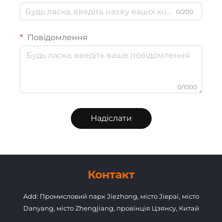
0/200
Повідомлення
0/1000
Надіслати
Контакт
Add: Промисловий парк Jiezhong, місто Jiepai, місто
Danyang, місто Zhengjiang, провінція Цзянсу, Китай